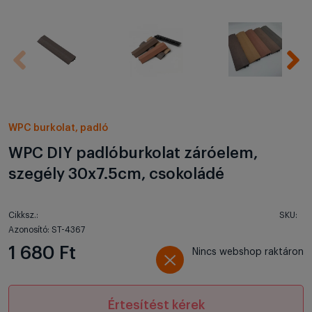
WPC burkolat, padló
WPC DIY padlóburkolat záróelem,
szegély 30x7.5cm, csokoládé
Cikksz.:
SKU:
Azonosító: ST-4367
1 680 Ft
Nincs webshop raktáron
Értesítést kérek