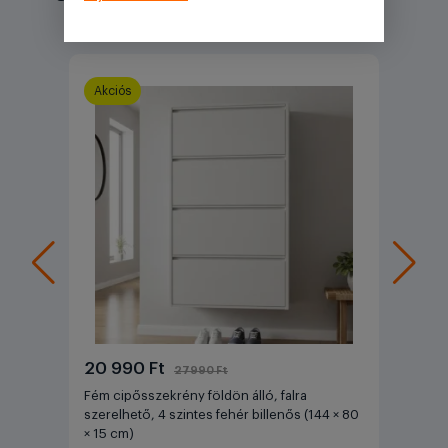
Akciós
20 990 Ft
27990 Ft
Fém cipősszekrény földön álló, falra
szerelhető, 4 szintes fehér billenős (144 × 80
× 15 cm)