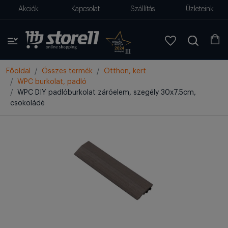
Akciók
Kapcsolat
Szállítás
Üzleteink
Főoldal
Összes termék
Otthon, kert
WPC burkolat, padló
WPC DIY padlóburkolat záróelem, szegély 30x7.5cm,
csokoládé