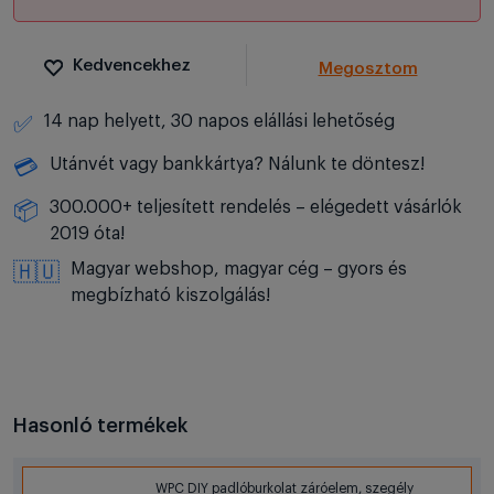
Kedvencekhez
Megosztom
14 nap helyett, 30 napos elállási lehetőség
✅
Utánvét vagy bankkártya? Nálunk te döntesz!
💳
300.000+ teljesített rendelés – elégedett vásárlók
📦
2019 óta!
Magyar webshop, magyar cég – gyors és
🇭🇺
megbízható kiszolgálás!
Hasonló termékek
WPC DIY padlóburkolat záróelem, szegély