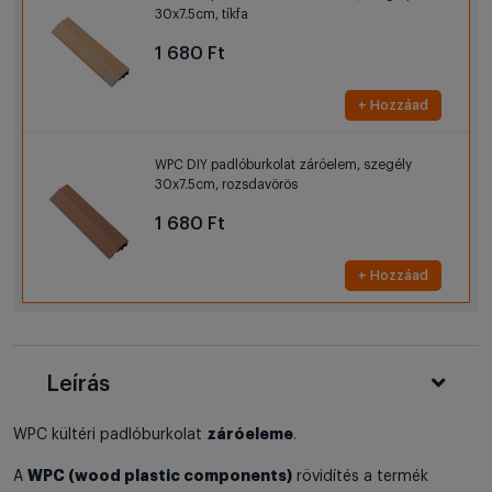
30x7.5cm, tíkfa
1 680 Ft
+ Hozzáad
WPC DIY padlóburkolat záróelem, szegély
30x7.5cm, rozsdavörös
1 680 Ft
+ Hozzáad
Leírás
záróeleme
WPC kültéri padlóburkolat
.
WPC (wood plastic components)
A
rövidítés a termék