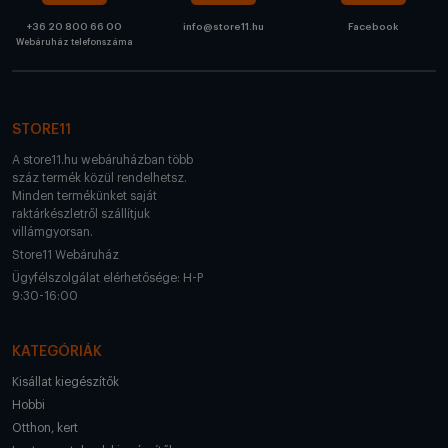
+36 20 800 66 00
info@store11.hu
Facebook
Webáruház telefonszáma
STORE11
A store11.hu webáruházban több
száz termék közül rendelhetsz.
Minden termékünket saját
raktárkészletről szállítjuk
villámgyorsan.
Store11 Webáruház
Ügyfélszolgálat elérhetősége: H-P
9:30-16:00
KATEGÓRIÁK
Kisállat kiegészítők
Hobbi
Otthon, kert