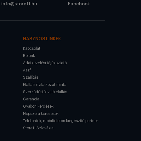
info@store11.hu
Facebook
HASZNOS LINKEK
Kapcsolat
Rólunk
Adatkezelési tájékoztató
Ászf
Szállítás
Elállási nyilatkozat minta
Szerződéstől való elállás
Garancia
Gyakori kérdések
Népszerű keresések
Telefontok, mobiltelefon kiegészítő partner
Store11 Szlovákia