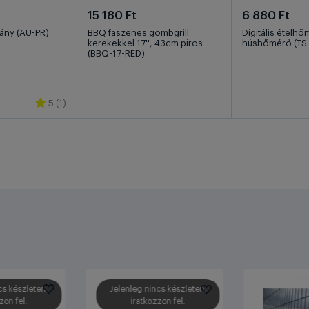
15 180 Ft
6 880 Ft
lvány (AU-PR)
BBQ faszenes gömbgrill
Digitális ételhő
kerekekkel 17'', 43cm piros
húshőmérő (TS
(BBQ-17-RED)
5 (1)
cs készleten,
Jelenleg nincs készleten,
zon fel.
iratkozzon fel.