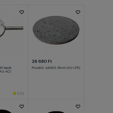
26 680 Ft
ő lapát,
Pizzakő, sütőkő 36cm (AU-LPS)
(AU-AC)
5 (1)