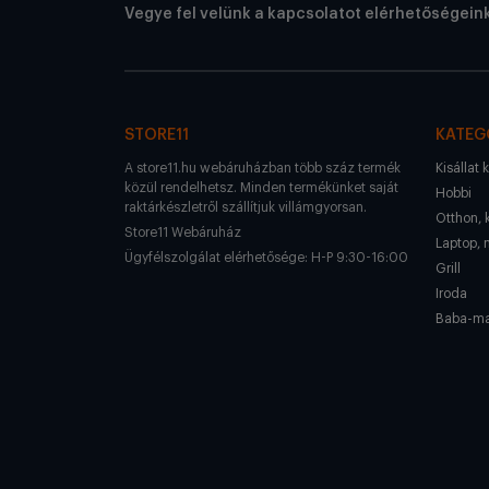
Vegye fel velünk a kapcsolatot elérhetőségein
STORE11
KATEG
A store11.hu webáruházban több száz termék
Kisállat 
közül rendelhetsz. Minden termékünket saját
Hobbi
raktárkészletről szállítjuk villámgyorsan.
Otthon, 
Store11 Webáruház
Laptop, 
Ügyfélszolgálat elérhetősége: H-P 9:30-16:00
Grill
Iroda
Baba-m