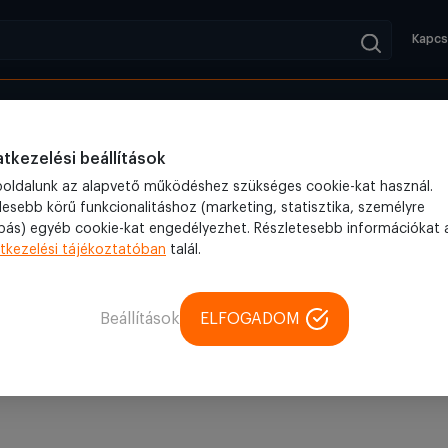
Kapcs
Kifutók
Blog
tkezelési beállítások
oldalunk az alapvető működéshez szükséges cookie-kat használ.
lesebb körű funkcionalitáshoz (marketing, statisztika, személyre
bás) egyéb cookie-kat engedélyezhet. Részletesebb információkat 
tkezelési tájékoztatóban
talál.
Beállítások
ELFOGADOM