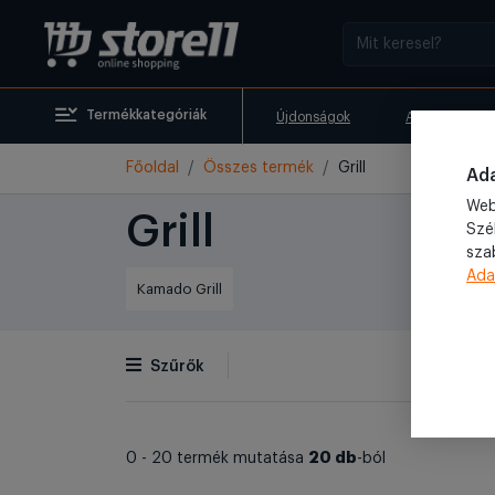
Termékkategóriák
Újdonságok
Akciók
Főoldal
Összes termék
Grill
Ada
Web
Grill
Szé
sza
Ada
Kamado Grill
Szűrők
20 db
0 - 20 termék mutatása
-ból