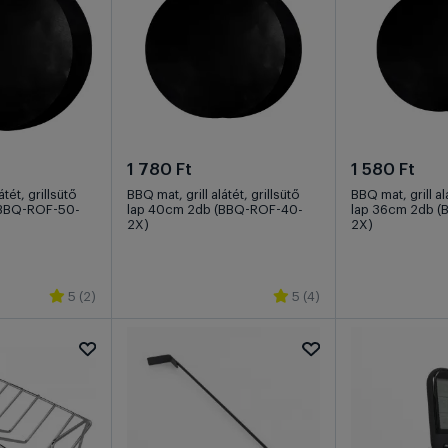
1 780 Ft
1 580 Ft
átét, grillsütő
BBQ mat, grill alátét, grillsütő
BBQ mat, grill alá
(BBQ-ROF-50-
lap 40cm 2db (BBQ-ROF-40-
lap 36cm 2db 
2X)
2X)
5 (2)
5 (4)