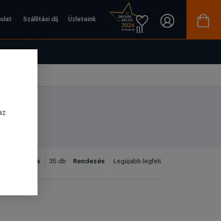
olat
Szállítási díj
Üzleteink
az
Megjelenítés
Rendezés