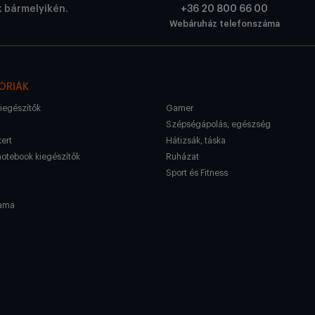
k bármelyikén.
+36 20 800 66 00
Webáruház telefonszáma
ÓRIÁK
kiegészítők
Gamer
Szépségápolás, egészség
kert
Hátizsák, táska
notebook kiegészítők
Ruházat
Sport és Fitness
ama