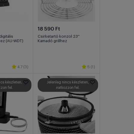
18 590 Ft
igitális
Csirketartó konzol 23''
hez (AU-WDT)
Kamadó grillhez
4.7 (3)
5 (1)
ncs készleten,
Jelenleg nincs készleten,
zzon fel.
iratkozzon fel.