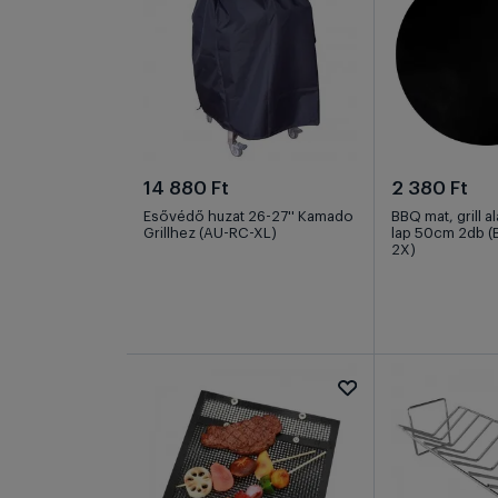
14 880 Ft
2 380 Ft
Esővédő huzat 26-27'' Kamado
BBQ mat, grill al
Grillhez (AU-RC-XL)
lap 50cm 2db 
2X)