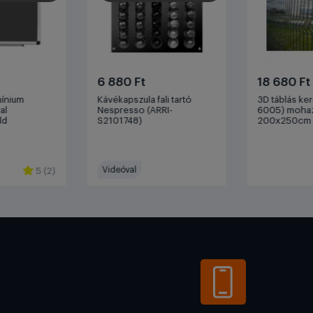
6 880 Ft
18 680 Ft
mínium
Kávékapszula fali tartó
3D táblás ker
al
Nespresso (ARRI-
6005) moha
ld
S2101748)
200x250cm
Videóval
5 (2)