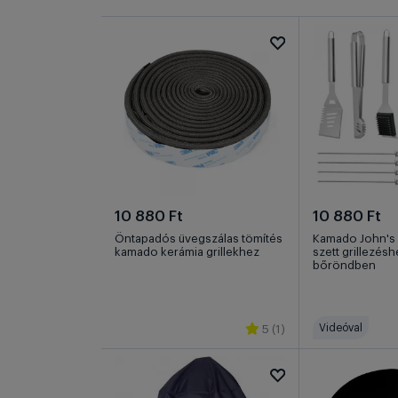
10 880 Ft
10 880 Ft
Öntapadós üvegszálas tömítés
Kamado John's
kamado kerámia grillekhez
szett grillezés
bőröndben
Videóval
5 (1)