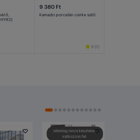
9 380 Ft
mérő,
Kamado porcelán csirke sütő
-HY62)
5 (1)
Jelenleg nincs készleten,
iratkozzon fel.