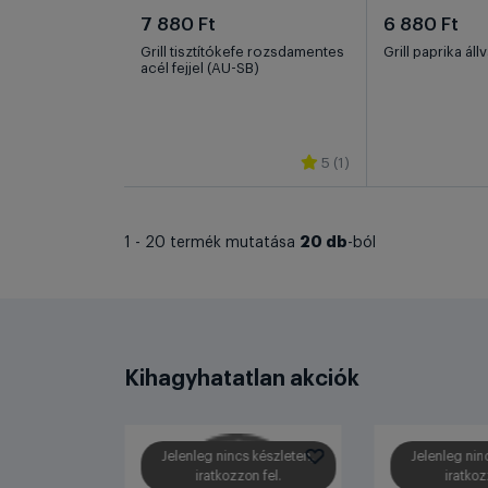
7 880 Ft
6 880 Ft
Grill tisztítókefe rozsdamentes
Grill paprika ál
acél fejjel (AU-SB)
5 (1)
20 db
1 - 20 termék mutatása
-ból
Kihagyhatatlan akciók
Jelenleg nincs készleten,
Jelenleg nin
iratkozzon fel.
iratkoz