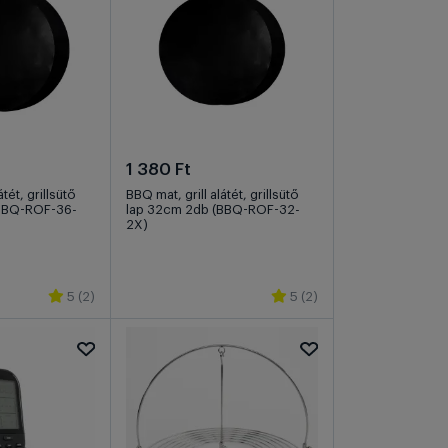
1 380 Ft
tét, grillsütő
BBQ mat, grill alátét, grillsütő
(BBQ-ROF-36-
lap 32cm 2db (BBQ-ROF-32-
2X)
5 (2)
5 (2)