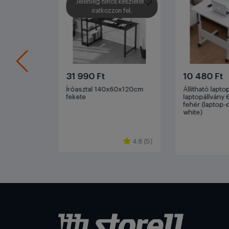
 készleten,
Jelenleg nincs készleten,
é
n fel.
iratkozzon fel.
A
31 990 Ft
10 480 Ft
gó 4 szintes
,
Íróasztal 140x60x120cm
Állítható laptop
*95 ctn
fekete
laptopállvány
fehér (laptop
white)
4.8 (5)