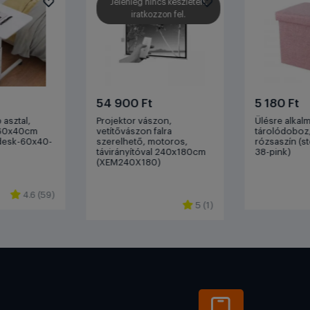
Jelenleg nincs készleten,
s az ára is korrekt volt.
iratkozzon fel.
jánlom őket.
54 900 Ft
5 180 Ft
 asztal,
Projektor vászon,
Ülésre alkal
 60x40cm
vetítővászon falra
tárolódoboz,
-desk-60x40-
szerelhető, motoros,
rózsaszín (s
távirányítóval 240x180cm
38-pink)
(XEM240X180)
4.6 (59)
5 (1)