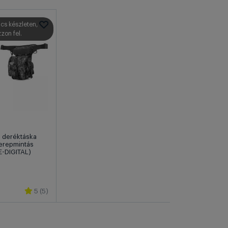
ncs készleten,
zzon fel.
, deréktáska
terepmintás
-DIGITAL)
5 (5)