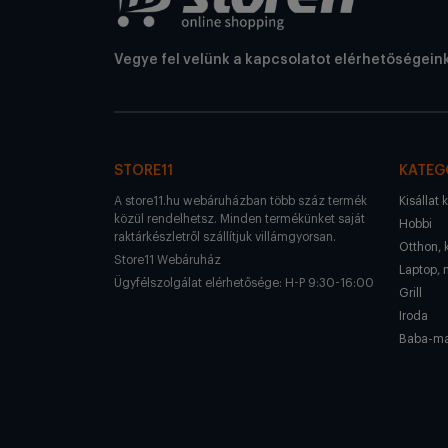
Vegye fel velünk a kapcsolatot elérhetőségein
STORE11
KATEG
A store11.hu webáruházban több száz termék
Kisállat 
közül rendelhetsz. Minden termékünket saját
Hobbi
raktárkészletről szállítjuk villámgyorsan.
Otthon, 
Store11 Webáruház
Laptop, 
Ügyfélszolgálat elérhetősége: H-P 9:30-16:00
Grill
Iroda
Baba-m