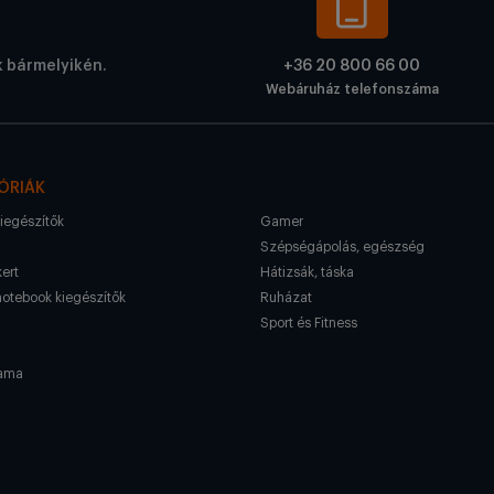
k bármelyikén.
+36 20 800 66 00
Webáruház telefonszáma
ÓRIÁK
kiegészítők
Gamer
Szépségápolás, egészség
kert
Hátizsák, táska
notebook kiegészítők
Ruházat
Sport és Fitness
ama