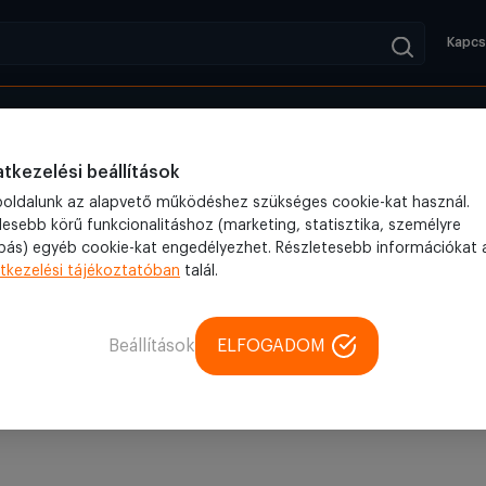
Kapcs
Kifutók
Blog
tkezelési beállítások
oldalunk az alapvető működéshez szükséges cookie-kat használ.
lesebb körű funkcionalitáshoz (marketing, statisztika, személyre
bás) egyéb cookie-kat engedélyezhet. Részletesebb információkat 
tkezelési tájékoztatóban
talál.
Beállítások
ELFOGADOM