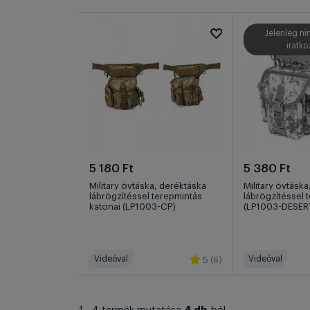
Jelenleg ni
iratko
5 180 Ft
5 380 Ft
Military övtáska, deréktáska
Military övtásk
lábrögzítéssel terepmintás
lábrögzítéssel 
katonai (LP1003-CP)
(LP1003-DESERT
Videóval
Videóval
5 (6)