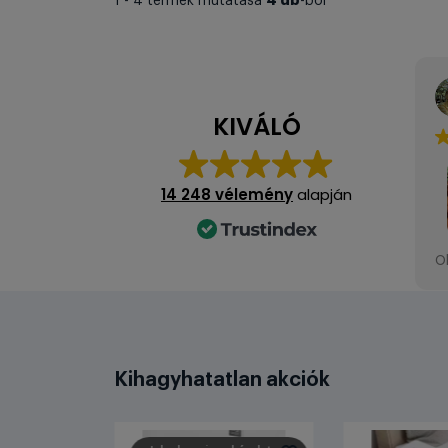
4 db
1 - 4 termék mutatása
-ból
KIVÁLÓ
14 248 vélemény
alapján
A
O
v
N
v
A
t
t
Kihagyhatatlan akciók
n
i
A