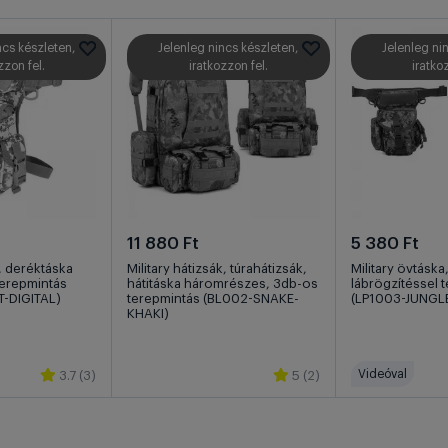
ncs készleten,
Jelenleg nincs készleten,
Jelenleg ni
zzon fel.
iratkozzon fel.
iratko
11 880 Ft
5 380 Ft
a, deréktáska
Military hátizsák, túrahátizsák,
Military övtáska
terepmintás
hátitáska háromrészes, 3db-os
lábrögzítéssel 
-DIGITAL)
terepmintás (BL002-SNAKE-
(LP1003-JUNGLE
KHAKI)
Videóval
3.7 (3)
5 (2)