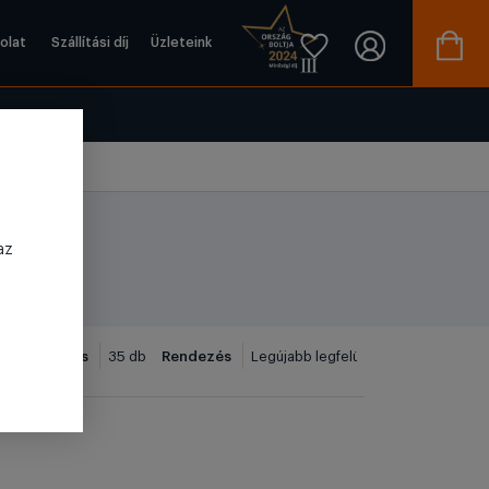
olat
Szállítási díj
Üzleteink
az
Megjelenítés
Rendezés