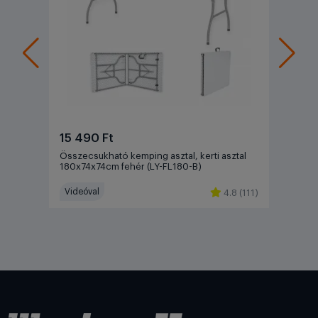
15 490 Ft
Összecsukható kemping asztal, kerti asztal
180x74x74cm fehér (LY-FL180-B)
Videóval
4.8 (111)