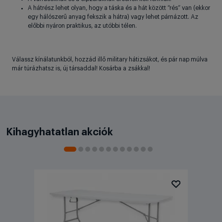
A hátrész lehet olyan, hogy a táska és a hát között “rés” van (ekkor
egy hálószerű anyag fekszik a hátra) vagy lehet párnázott. Az
előbbi nyáron praktikus, az utóbbi télen.
Válassz kínálatunkból, hozzád illő military hátizsákot, és pár nap múlva
már túrázhatsz is, új társaddal! Kosárba a zsákkal!
Kihagyhatatlan akciók