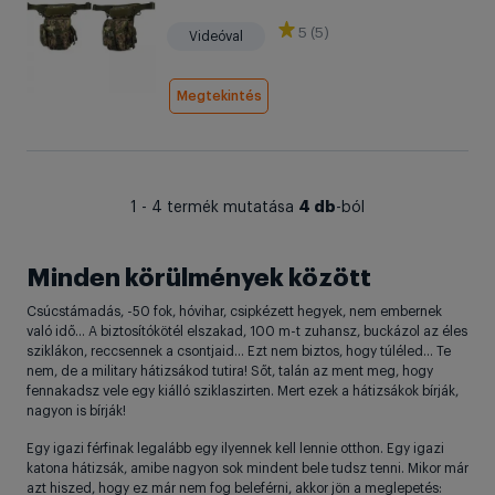
5 (5)
Videóval
Megtekintés
4 db
1 - 4 termék mutatása
-ból
Minden körülmények között
Csúcstámadás, -50 fok, hóvihar, csipkézett hegyek, nem embernek
való idő… A biztosítókötél elszakad, 100 m-t zuhansz, buckázol az éles
sziklákon, reccsennek a csontjaid… Ezt nem biztos, hogy túléled… Te
nem, de a military hátizsákod tutira! Sőt, talán az ment meg, hogy
fennakadsz vele egy kiálló sziklaszirten. Mert ezek a hátizsákok bírják,
nagyon is bírják!
Egy igazi férfinak legalább egy ilyennek kell lennie otthon. Egy igazi
katona hátizsák, amibe nagyon sok mindent bele tudsz tenni. Mikor már
azt hiszed, hogy ez már nem fog beleférni, akkor jön a meglepetés: