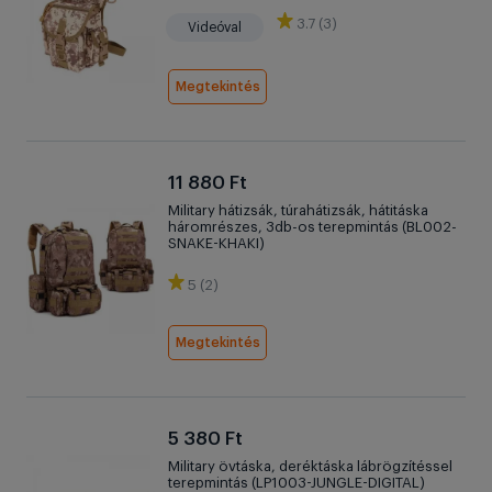
3.7 (3)
Videóval
Megtekintés
11 880 Ft
Military hátizsák, túrahátizsák, hátitáska
háromrészes, 3db-os terepmintás (BL002-
SNAKE-KHAKI)
5 (2)
Megtekintés
5 380 Ft
Military övtáska, deréktáska lábrögzítéssel
terepmintás (LP1003-JUNGLE-DIGITAL)