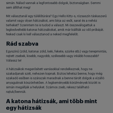
simán. Nálad vannak a legfontosabb dolgok, biztonságban. Semmi
sem állíthat meg!
Mit választanál egy túlélőtúrára? Egy Hello Kitty-s, rózsaszín táskaszerű
valamit vagy olyan hátizsákot, ami bírja az esőt, sarat és a nehéz
terheket? Szerintem te is tudod a választ. Mi összeválogattuk a
legkedveltebb katonai hátizsákokat, amik már kiállták az idő próbáját.
Neked csak ki kell választanod a neked megfelelőt.
Rád szabva
Egyszínű (zöld, katonai zöld, keki, fekete, szürke stb.) vagy terepmintás,
rejtett zsebek, kisebb, nagyobb, szélesebb vagy inkább hosszabb?
Válassz te!
A hátizsákok megerősített varrásokkal rendelkeznek, hogy ne
szakadjanak szét, nehezen kopnak. Biztos lehetsz benne, hogy még
szakadó esőben is szárazak maradnak a benne tárolt dolgok a vízálló
anyaguknak köszönhetően. A legkeményebb körülmények között is
simán megállják a helyüket. Számos zseb, rekesz található
rajtuk/bennük.
A katona hátizsák, ami több mint
egy hátizsák