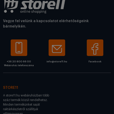
Vegye fel velünk a kapcsolatot elérhetőségeink
bármelyikén.
+36 20 800 66 00
info@store11.hu
Facebook
Webáruház telefonszáma
STORE11
A store11.hu webáruházban több
száz termék közül rendelhetsz.
Minden termékünket saját
raktárkészletről szállítjuk
villámgyorsan.