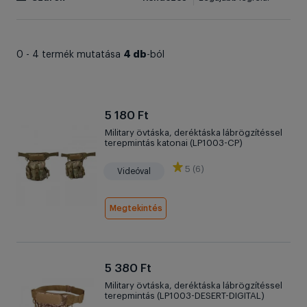
4 db
0 - 4 termék mutatása
-ból
5 180 Ft
Military övtáska, deréktáska lábrögzítéssel
terepmintás katonai (LP1003-CP)
5 (6)
Videóval
Megtekintés
5 380 Ft
Military övtáska, deréktáska lábrögzítéssel
terepmintás (LP1003-DESERT-DIGITAL)