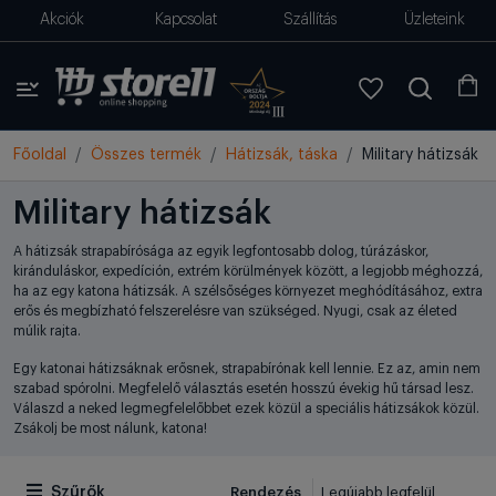
Akciók
Kapcsolat
Szállítás
Üzleteink
Főoldal
Összes termék
Hátizsák, táska
Military hátizsák
Military hátizsák
A hátizsák strapabírósága az egyik legfontosabb dolog, túrázáskor,
kiránduláskor, expedíción, extrém körülmények között, a legjobb méghozzá,
ha az egy katona hátizsák. A szélsőséges környezet meghódításához, extra
erős és megbízható felszerelésre van szükséged. Nyugi, csak az életed
múlik rajta.
Egy katonai hátizsáknak erősnek, strapabírónak kell lennie. Ez az, amin nem
szabad spórolni. Megfelelő választás esetén hosszú évekig hű társad lesz.
Válaszd a neked legmegfelelőbbet ezek közül a speciális hátizsákok közül.
Zsákolj be most nálunk, katona!
Rendezés
Szűrők