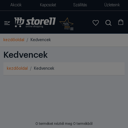
Akciók
Kapcsolat
Szállítás
Üzleteink
kezdőoldal
Kedvencek
Kedvencek
kezdőoldal
Kedvencek
0 terméket néztél meg 0 termékből