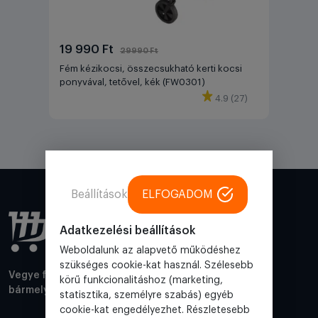
19 990 Ft
29990 Ft
Fém kézikocsi, összecsukható kerti kocsi
ponyvával, tetővel, kék (FW0301)
4.9 (27)
Beállítások
ELFOGADOM
Adatkezelési beállítások
Weboldalunk az alapvető működéshez
szükséges cookie-kat használ. Szélesebb
Vegye fel velünk a kapcsolatot elérhetőségeink
körű funkcionalitáshoz (marketing,
bármelyikén.
statisztika, személyre szabás) egyéb
cookie-kat engedélyezhet. Részletesebb