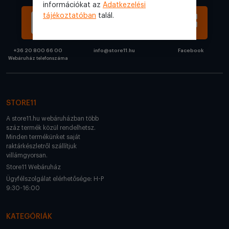
információkat az
Adatkezelési
tájékoztatóban
talál.
+36 20 800 66 00
info@store11.hu
Facebook
Webáruház telefonszáma
STORE11
A store11.hu webáruházban több
száz termék közül rendelhetsz.
Minden termékünket saját
raktárkészletről szállítjuk
villámgyorsan.
Store11 Webáruház
Ügyfélszolgálat elérhetősége: H-P
9:30-16:00
KATEGÓRIÁK