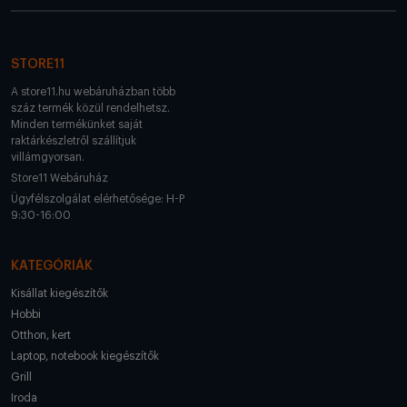
STORE11
A store11.hu webáruházban több
száz termék közül rendelhetsz.
Minden termékünket saját
raktárkészletről szállítjuk
villámgyorsan.
Store11 Webáruház
Ügyfélszolgálat elérhetősége: H-P
9:30-16:00
KATEGÓRIÁK
Kisállat kiegészítők
Hobbi
Otthon, kert
Laptop, notebook kiegészítők
Grill
Iroda