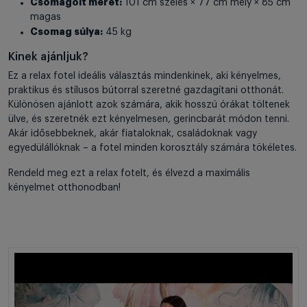
Csomagolt méret:
101 cm széles × 77 cm mély × 85 cm
magas
Csomag súlya:
45 kg
Kinek ajánljuk?
Ez a relax fotel ideális választás mindenkinek, aki kényelmes,
praktikus és stílusos bútorral szeretné gazdagítani otthonát.
Különösen ajánlott azok számára, akik hosszú órákat töltenek
ülve, és szeretnék ezt kényelmesen, gerincbarát módon tenni.
Akár idősebbeknek, akár fiataloknak, családoknak vagy
egyedülállóknak – a fotel minden korosztály számára tökéletes.
Rendeld meg ezt a relax fotelt, és élvezd a maximális
kényelmet otthonodban!