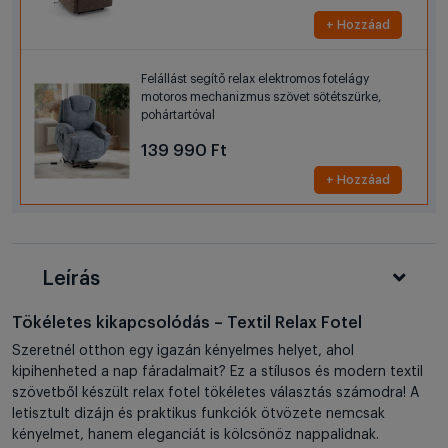
+ Hozzáad
Felállást segítő relax elektromos fotelágy
motoros mechanizmus szövet sötétszürke,
pohártartóval
139 990 Ft
+ Hozzáad
Leírás
Tökéletes kikapcsolódás – Textil Relax Fotel
Szeretnél otthon egy igazán kényelmes helyet, ahol
kipihenheted a nap fáradalmait? Ez a stílusos és modern textil
szövetből készült relax fotel tökéletes választás számodra! A
letisztult dizájn és praktikus funkciók ötvözete nemcsak
kényelmet, hanem eleganciát is kölcsönöz nappalidnak.