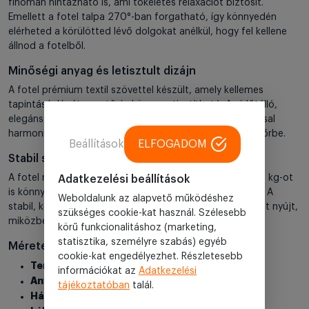
finoman hintázható is, ami tökéletes relaxációt biztosít.
Emellett a fotel talpa 270°-ban forgatható, így könnyedén
elérheted a körülötted lévő dolgokat anélkül, hogy fel kellene
állnod a fotelből.
Minőségi anyag és letisztult dizájn
A fotel prémium textil szövettel készült, amely kellemes
tapintású, légáteresztő és könnyen tisztítható. Az időtálló,
elegáns megjelenés szinte minden lakberendezési stílussal
harmonizál, így könnyen integrálhatod a meglévő enteriőrbe.
Beállítások
ELFOGADOM
Stabil szerkezet, hosszú távú használatra
A fotel robusztus szerkezetének köszönhetően akár 135 kg-ot
Adatkezelési beállítások
is könnyedén elbír, így hosszú távú használatra is ideális. A
Weboldalunk az alapvető működéshez
stabil, kerek talp (60 cm átmérőjű) biztonságos támaszt nyújt,
szükséges cookie-kat használ. Szélesebb
miközben mozogsz vagy forgatod a széket.
körű funkcionalitáshoz (marketing,
statisztika, személyre szabás) egyéb
Méretek és paraméterek
cookie-kat engedélyezhet. Részletesebb
Termékkód:
JN-D8108A30
információkat az
Adatkezelési
Anyag:
Textil szövet
tájékoztatóban
talál.
Háttámla:
Elektromosan dönthető