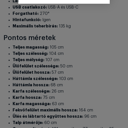
Lábtartó:
Kihajtható, integrált
USB csatlakozó:
USB-A és USB-C
Forgatható:
270°
Hintafunkció:
Igen
Maximális teherbírás:
135 kg
Pontos méretek
Teljes magasság:
105 cm
Teljes szélesség:
104 cm
Teljes mélység:
107 cm
Ülőfelület szélessége:
50 cm
Ülőfelület hossza:
57 cm
Háttámla szélessége:
103 cm
Háttámla hossza:
68 cm
Karfa szélessége:
26 cm
Karfa hossza:
75 cm
Karfa magassága:
63 cm
Fekvőfelület maximális hossza:
164 cm
Ülés és lábtartó együttes hossza:
96 cm
Talp átmérője:
60 cm