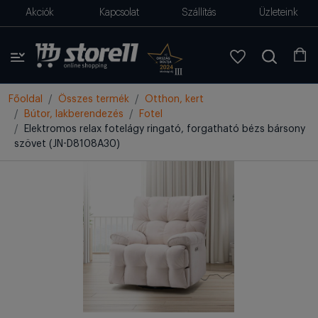
Akciók
Kapcsolat
Szállítás
Üzleteink
Főoldal
Összes termék
Otthon, kert
Bútor, lakberendezés
Fotel
Elektromos relax fotelágy ringató, forgatható bézs bársony
szövet (JN-D8108A30)