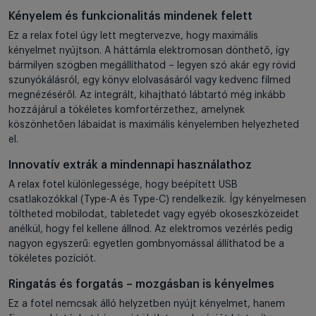
Kényelem és funkcionalitás mindenek felett
Ez a relax fotel úgy lett megtervezve, hogy maximális
kényelmet nyújtson. A háttámla elektromosan dönthető, így
bármilyen szögben megállíthatod – legyen szó akár egy rövid
szunyókálásról, egy könyv elolvasásáról vagy kedvenc filmed
megnézéséről. Az integrált, kihajtható lábtartó még inkább
hozzájárul a tökéletes komfortérzethez, amelynek
köszönhetően lábaidat is maximális kényelemben helyezheted
el.
Innovatív extrák a mindennapi használathoz
A relax fotel különlegessége, hogy beépített USB
csatlakozókkal (Type-A és Type-C) rendelkezik. Így kényelmesen
töltheted mobilodat, tabletedet vagy egyéb okoseszközeidet
anélkül, hogy fel kellene állnod. Az elektromos vezérlés pedig
nagyon egyszerű: egyetlen gombnyomással állíthatod be a
tökéletes pozíciót.
Ringatás és forgatás – mozgásban is kényelmes
Ez a fotel nemcsak álló helyzetben nyújt kényelmet, hanem