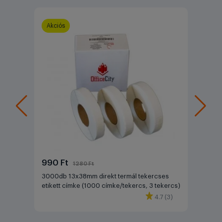
Akciós
990 Ft
1280 Ft
3000db 13x38mm direkt termál tekercses
etikett címke (1000 címke/tekercs, 3 tekercs)
4.7 (3)