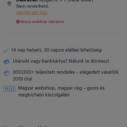
Debrecen
Nyugati u. 5-7. (Karát udvar)
Nem rendelhető.
+36 (30) 252 1122
Nincs webhop raktáron
14 nap helyett, 30 napos elállási lehetőség
✅
Utánvét vagy bankkártya? Nálunk te döntesz!
💳
300.000+ teljesített rendelés – elégedett vásárlók
📦
2019 óta!
Magyar webshop, magyar cég – gyors és
🇭🇺
megbízható kiszolgálás!