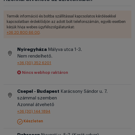
Termék információ és boltba szállítással kapcsolatos kérdésekkel
kapcsolatban érdeklődjön az adott bolt telefonszámán, egyéb esetben
kérjük hívja webes ügyfélszolgálatunkat:
+36 20 800 66 00
.
Nyíregyháza
Mályva utca 1-3.
Nem rendelhető.
+36 (30) 352 6201
Nincs webhop raktáron
Csepel - Budapest
Karácsony Sándor u. 7.
számmal szemben
Azonnal átvehető
+36 (30) 144 1894
Készleten