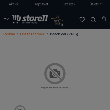
Akciók
Kapcsolat
Szállítás
Üzleteink
Főoldal
Összes termék
Beach car (2148)