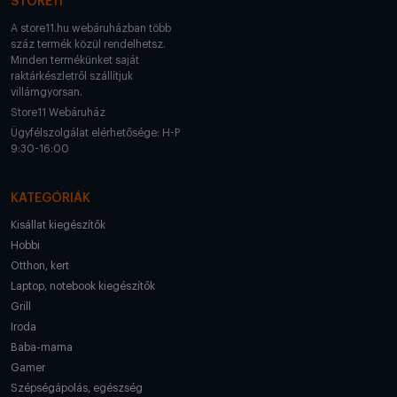
STORE11
A store11.hu webáruházban több
száz termék közül rendelhetsz.
Minden termékünket saját
raktárkészletről szállítjuk
villámgyorsan.
Store11 Webáruház
Ügyfélszolgálat elérhetősége: H-P
9:30-16:00
KATEGÓRIÁK
Kisállat kiegészítők
Hobbi
Otthon, kert
Laptop, notebook kiegészítők
Grill
Iroda
Baba-mama
Gamer
Szépségápolás, egészség