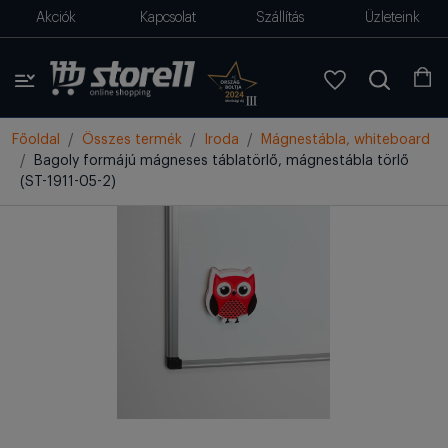
Akciók
Kapcsolat
Szállítás
Üzleteink
Főoldal
Összes termék
Iroda
Mágnestábla, whiteboard
Bagoly formájú mágneses táblatörlő, mágnestábla törlő
(ST-1911-05-2)