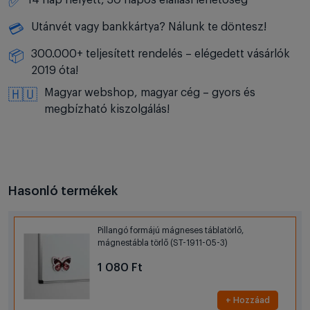
14 nap helyett, 30 napos elállási lehetőség
✅
Utánvét vagy bankkártya? Nálunk te döntesz!
💳
300.000+ teljesített rendelés – elégedett vásárlók
📦
2019 óta!
Magyar webshop, magyar cég – gyors és
🇭🇺
megbízható kiszolgálás!
Hasonló termékek
Pillangó formájú mágneses táblatörlő,
mágnestábla törlő (ST-1911-05-3)
1 080 Ft
+ Hozzáad