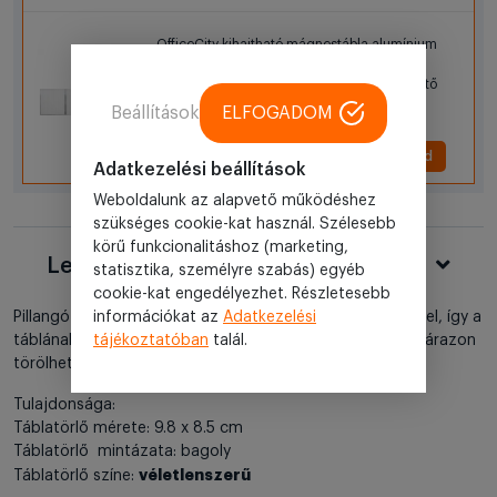
OfficeCity kihajtható mágnestábla alumínium
kerettel 200x100 cm + 100x100 cm +
100x100 cm (WBKH-100200-100) törölhető
mágnes tábla, fehértábla
Beállítások
ELFOGADOM
48 980 Ft
+ Hozzáad
Adatkezelési beállítások
Weboldalunk az alapvető működéshez
szükséges cookie-kat használ. Szélesebb
körű funkcionalitáshoz (marketing,
Leírás
statisztika, személyre szabás) egyéb
cookie-kat engedélyezhet. Részletesebb
mágnestáblatörlő
információkat az
Adatkezelési
Pillangó formájú
. Mágneses felülettel, így a
tájékoztatóban
talál.
táblának bármelyik pontján elhelyezheti. Használható szárazon
törölhető mágnestáblákhoz, fehértáblákhoz.
Tulajdonsága:
Táblatörlő mérete: 9.8 x 8.5 cm
Táblatörlő mintázata: bagoly
véletlenszerű
Táblatörlő színe: