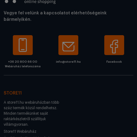
Vegye fel velünk a kapcsolatot elérhetőségeink
bármelyikén.
+36 20 800 66 00
info@store11.hu
Facebook
Webáruház telefonszáma
STORE11
A store11.hu webáruházban több
száz termék közül rendelhetsz.
Minden termékünket saját
raktárkészletről szállítjuk
villámgyorsan.
Store11 Webáruház