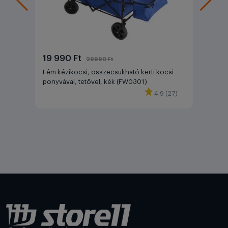
19 990 Ft
29990 Ft
Fém kézikocsi, összecsukható kerti kocsi
ponyvával, tetővel, kék (FW0301)
4.9 (27)