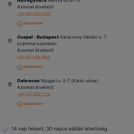
Nyíregyháza
Mályva utca 1-3.
Azonnal átvehető
+36 (30) 352 6201
Készleten
Csepel - Budapest
Karácsony Sándor u. 7.
számmal szemben
Azonnal átvehető
+36 (30) 144 1894
Készleten
Debrecen
Nyugati u. 5-7. (Karát udvar)
Azonnal átvehető
+36 (30) 252 1122
Készleten
14 nap helyett, 30 napos elállási lehetőség
✅