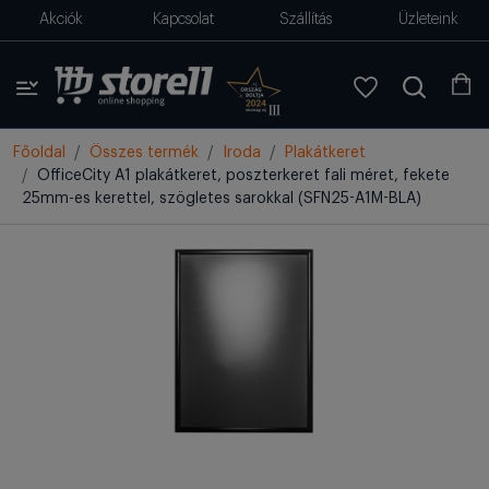
Akciók
Kapcsolat
Szállítás
Üzleteink
Főoldal
Összes termék
Iroda
Plakátkeret
OfficeCity A1 plakátkeret, poszterkeret fali méret, fekete
25mm-es kerettel, szögletes sarokkal (SFN25-A1M-BLA)