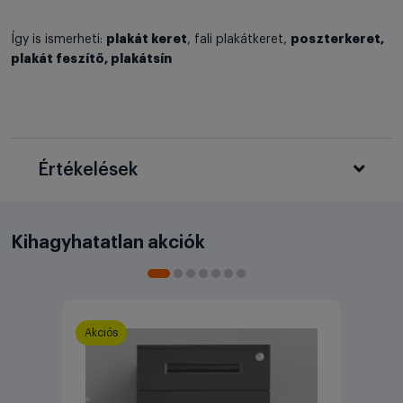
plakát keret
poszterkeret,
Így is ismerheti:
, fali plakátkeret,
plakát feszítő, plakátsín
Értékelések
Kihagyhatatlan akciók
Akciós