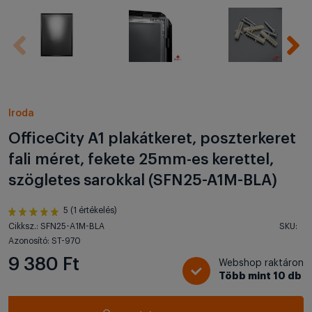
Iroda
OfficeCity A1 plakátkeret, poszterkeret
fali méret, fekete 25mm-es kerettel,
szögletes sarokkal (SFN25-A1M-BLA)
5 (1 értékelés)
Cikksz.: SFN25-A1M-BLA
SKU:
Azonosító: ST-970
9 380 Ft
Webshop raktáron
Több mint 10 db