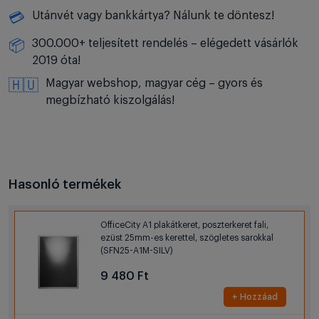
Utánvét vagy bankkártya? Nálunk te döntesz!
💳
300.000+ teljesített rendelés – elégedett vásárlók
📦
2019 óta!
Magyar webshop, magyar cég – gyors és
🇭🇺
megbízható kiszolgálás!
Hasonló termékek
OfficeCity A1 plakátkeret, poszterkeret fali,
ezüst 25mm-es kerettel, szögletes sarokkal
(SFN25-A1M-SILV)
9 480 Ft
+ Hozzáad