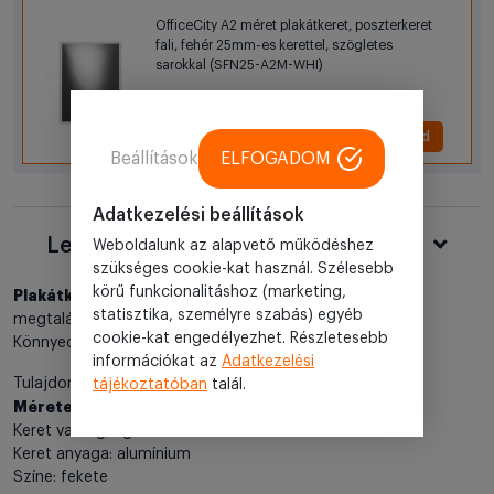
OfficeCity A2 méret plakátkeret, poszterkeret
fali, fehér 25mm-es kerettel, szögletes
sarokkal (SFN25-A2M-WHI)
5 680 Ft
+ Hozzáad
Beállítások
ELFOGADOM
Adatkezelési beállítások
Leírás
Weboldalunk az alapvető működéshez
szükséges cookie-kat használ. Szélesebb
körű funkcionalitáshoz (marketing,
Plakátkeret falra
, alumínium kerettel. A csomagban
statisztika, személyre szabás) egyéb
megtalálható a felfúráshoz szükséges tipli és csavar.
cookie-kat engedélyezhet. Részletesebb
Könnyedén nyitható, cserélhető a grafikai anyag.
információkat az
Adatkezelési
Tulajdonságok:
tájékoztatóban
talál.
Mérete: A1
Keret vastagsága: 25mm
Keret anyaga: alumínium
Színe: fekete