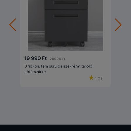
19 990 Ft
28990 Ft
3 fiókos, fém gurulós szekrény, tároló
sötétszürke
4 (1)