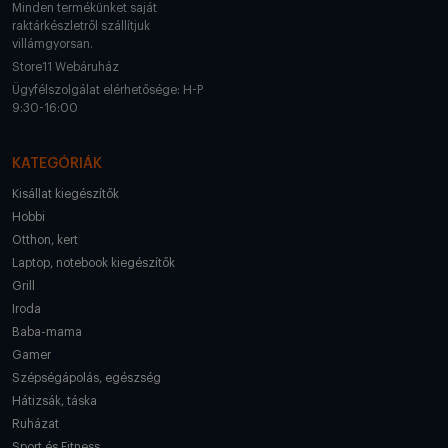
Minden termékünket saját
raktárkészletről szállítjuk
villámgyorsan.
Store11 Webáruház
Ügyfélszolgálat elérhetősége: H-P
9:30-16:00
KATEGÓRIÁK
Kisállat kiegészítők
Hobbi
Otthon, kert
Laptop, notebook kiegészítők
Grill
Iroda
Baba-mama
Gamer
Szépségápolás, egészség
Hátizsák, táska
Ruházat
Sport és Fitness