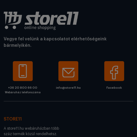
Vegye fel velünk a kapcsolatot elérhetőségeink
bármelyikén.
+36 20 800 66 00
info@store11.hu
Facebook
Webáruház telefonszáma
STORE11
A store11.hu webáruházban több
száz termék közül rendelhetsz.