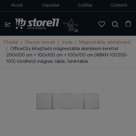
Akciók
Kapcsolat
Szállítás
Üzleteink
Főoldal
Összes termék
Iroda
Mágnestábla, whiteboard
OfficeCity kihajtható mágnestábla alumínium kerettel
200x100 cm + 100x100 cm + 100x100 cm (WBKH-100200-
100) törölhető mágnes tábla, fehértábla