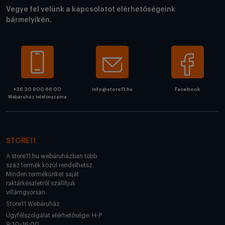
Vegye fel velünk a kapcsolatot elérhetőségeink
bármelyikén.
+36 20 800 66 00
info@store11.hu
Facebook
Webáruház telefonszáma
STORE11
A store11.hu webáruházban több
száz termék közül rendelhetsz.
Minden termékünket saját
raktárkészletről szállítjuk
villámgyorsan.
Store11 Webáruház
Ügyfélszolgálat elérhetősége: H-P
9:30-16:00