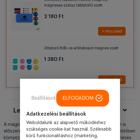
mágneses száraz táblatörlő szett
2 180 Ft
+ Hozzáad
Áttetsző 8db-os whiteboard mágnes szett
1 380 Ft
+ Hozzáad
Beállítások
ELFOGADOM
Leírás
Adatkezelési beállítások
Weboldalunk az alapvető működéshez
A mágnestáblákat nem csak oktatási célra, de irodákban is
szükséges cookie-kat használ. Szélesebb
előszeretettel használják. A hagyományos táblákkal ellentétben
körű funkcionalitáshoz (marketing,
környezetbarát, és nem keletkezik krétapor sem. A mágneses