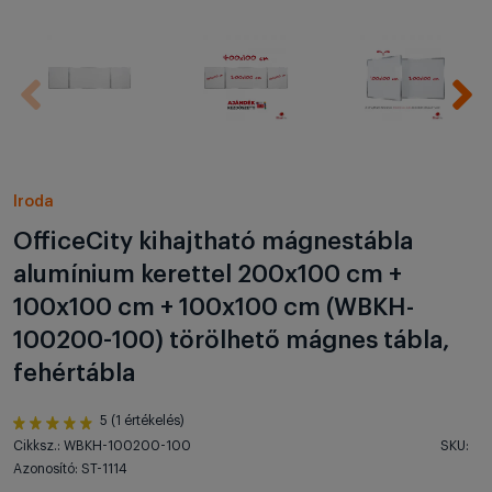
Iroda
OfficeCity kihajtható mágnestábla
alumínium kerettel 200x100 cm +
100x100 cm + 100x100 cm (WBKH-
100200-100) törölhető mágnes tábla,
fehértábla
5 (1 értékelés)
Cikksz.: WBKH-100200-100
SKU:
Azonosító: ST-1114