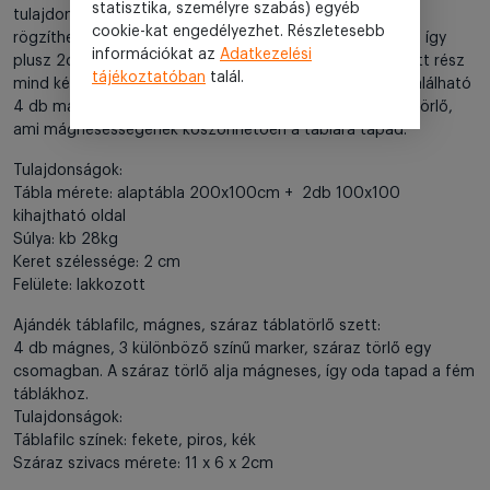
statisztika, személyre szabás) egyéb
tulajdonságának köszönhetően egyéb külső elemeket is
cookie-kat engedélyezhet. Részletesebb
rögzíthetünk a táblánkhoz. A tábla két oldala kihajtható, így
információkat az
Adatkezelési
plusz 2db 100x100cm írható felületet kapunk. A kihajtott rész
tájékoztatóban
talál.
mind két oldalra táblafilccel írható. A csomagban megtalálható
4 db mágnes, 3 különböző színű marker és egy száraz törlő,
ami mágnesességének köszönhetően a táblára tapad.
Tulajdonságok:
Tábla mérete: alaptábla 200x100cm + 2db 100x100
kihajtható oldal
Súlya: kb 28kg
Keret szélessége: 2 cm
Felülete: lakkozott
Ajándék táblafilc, mágnes, száraz táblatörlő szett:
4 db mágnes, 3 különböző színű marker, száraz törlő egy
csomagban. A száraz törlő alja mágneses, így oda tapad a fém
táblákhoz.
Tulajdonságok:
Táblafilc színek: fekete, piros, kék
Száraz szivacs mérete: 11 x 6 x 2cm