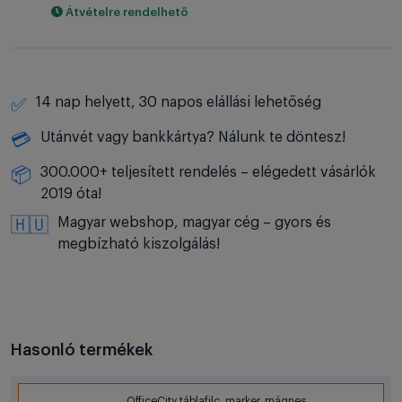
Átvételre rendelhető
14 nap helyett, 30 napos elállási lehetőség
✅
Utánvét vagy bankkártya? Nálunk te döntesz!
💳
300.000+ teljesített rendelés – elégedett vásárlók
📦
2019 óta!
Magyar webshop, magyar cég – gyors és
🇭🇺
megbízható kiszolgálás!
Hasonló termékek
OfficeCity táblafilc, marker, mágnes,