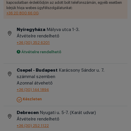
kapcsolatban érdeklődjön az adott bolt telefonszámán, egyéb esetben
kérjük hívja webes ügyfélszolgálatunkat:
+36 20 800 66 00
.
Nyíregyháza
Mályva utca 1-3.
Átvételre rendelhető
+36 (30) 352 6201
Átvételre rendelhető
Csepel - Budapest
Karácsony Sándor u. 7.
számmal szemben
Azonnal átvehető
+36 (30) 144 1894
Készleten
Debrecen
Nyugati u. 5-7. (Karát udvar)
Átvételre rendelhető
+36 (30) 252 1122