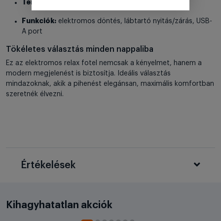
Terhelhetőség:
135 kg
Funkciók:
elektromos döntés, lábtartó nyitás/zárás, USB-
A port
Tökéletes választás minden nappaliba
Ez az elektromos relax fotel nemcsak a kényelmet, hanem a
modern megjelenést is biztosítja. Ideális választás
mindazoknak, akik a pihenést elegánsan, maximális komfortban
szeretnék élvezni.
Értékelések
Kihagyhatatlan akciók