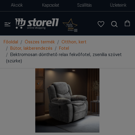
Akciók
Kapcsolat
Szállítás
Üzleteink
Főoldal
Összes termék
Otthon, kert
Bútor, lakberendezés
Fotel
Elektromosan dönthető relax fekvőfotel, zsenília szövet
(szürke)