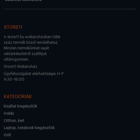
Webáruház telefonszáma
STORE11
A store11.hu webáruházban több
száz termék közül rendelhetsz.
Minden termékünket saját
raktárkészletről szállítjuk
villámgyorsan.
Store11 Webáruház
Ügyfélszolgálat elérhetősége: H-P
9:30-16:00
KATEGÓRIÁK
Kisállat kiegészítők
Hobbi
Otthon, kert
Laptop, notebook kiegészítők
Grill