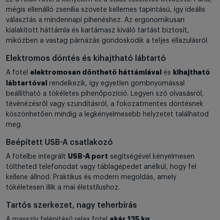
mégis ellenálló zsenília szövete kellemes tapintású, így ideális
választás a mindennapi pihenéshez. Az ergonomikusan
kialakított háttámla és kartámasz kiváló tartást biztosít,
miközben a vastag párnázás gondoskodik a teljes ellazulásról.
Elektromos döntés és kihajtható lábtartó
elektromosan dönthető háttámlával
kihajtható
A fotel
és
lábtartóval
rendelkezik, így egyetlen gombnyomással
beállítható a tökéletes pihenőpozíció. Legyen szó olvasásról,
tévénézésről vagy szundításról, a fokozatmentes döntésnek
köszönhetően mindig a legkényelmesebb helyzetet találhatod
meg.
Beépített USB-A csatlakozó
USB-A port
A fotelbe integrált
segítségével kényelmesen
töltheted telefonodat vagy táblagépedet anélkül, hogy fel
kellene állnod. Praktikus és modern megoldás, amely
tökéletesen illik a mai életstílushoz.
Tartós szerkezet, nagy teherbírás
akár 135 kg
A masszív felépítésű relax fotel