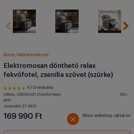
Bútor, lakberendezés
Elektromosan dönthető relax
fekvőfotel, zsenília szövet (szürke)
4.7 (3 értékelés)
Cikksz.: D8050A51 Chenille fabric
SKU:
grey
Azonosító: ST-4621
169 990 Ft
Nincs webshop raktáron