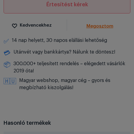
Értesítést kérek
Kedvencekhez
Megosztom
14 nap helyett, 30 napos elállási lehetőség
✅
Utánvét vagy bankkártya? Nálunk te döntesz!
💳
300.000+ teljesített rendelés – elégedett vásárlók
📦
2019 óta!
Magyar webshop, magyar cég – gyors és
🇭🇺
megbízható kiszolgálás!
Hasonló termékek