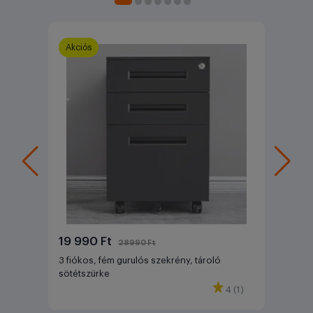
Akciós
19 990 Ft
28990 Ft
3 fiókos, fém gurulós szekrény, tároló
sötétszürke
4 (1)