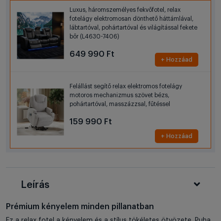
Luxus, háromszemélyes fekvőfotel, relax
fotelágy elektromosan dönthető háttámlával,
lábtartóval, pohártartóval és világítással fekete
bőr (L4630-7406)
649 990 Ft
+ Hozzáad
Felállást segítő relax elektromos fotelágy
motoros mechanizmus szövet bézs,
pohártartóval, masszázzsal, fűtéssel
159 990 Ft
+ Hozzáad
Leírás
Prémium kényelem minden pillanatban
Ez a relax fotel a kényelem és a stílus tökéletes ötvözete. Puha,