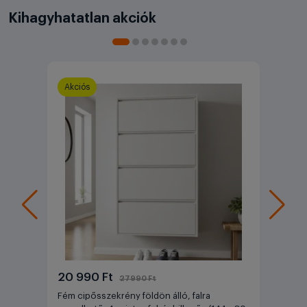
Kihagyhatatlan akciók
Akciós
20 990 Ft
27990 Ft
Fém cipősszekrény földön álló, falra