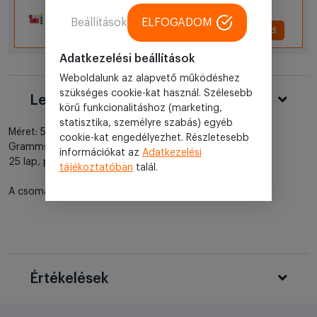
Beállítások
ELFOGADOM
+ Hozzáad
Adatkezelési beállítások
Weboldalunk az alapvető működéshez
szükséges cookie-kat használ. Szélesebb
Leírás
körű funkcionalitáshoz (marketing,
statisztika, személyre szabás) egyéb
Méret: 58.5x81cm
cookie-kat engedélyezhet. Részletesebb
Grammsúly: 80 g/m²
információkat az
Adatkezelési
25 lap, perforációval
tájékoztatóban
talál.
A csomag tartalma 25 lap.
Értékelések