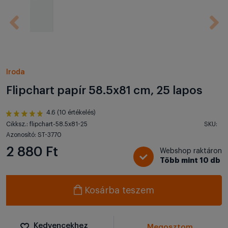
Iroda
Flipchart papír 58.5x81 cm, 25 lapos
4.6 (10 értékelés)
Cikksz.: flipchart-58.5x81-25
SKU:
Azonosító: ST-3770
2 880 Ft
Webshop raktáron
Több mint 10 db
Kosárba teszem
Kedvencekhez
Megosztom