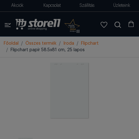
Akciók
Kapcsolat
Szállítás
Üzleteink
Főoldal
Összes termék
Iroda
Flipchart
Flipchart papír 58.5x81 cm, 25 lapos