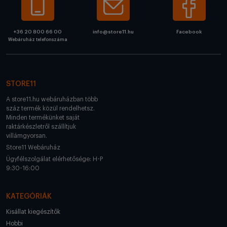
+36 20 800 66 00
info@store11.hu
Facebook
Webáruház telefonszáma
STORE11
A store11.hu webáruházban több
száz termék közül rendelhetsz.
Minden termékünket saját
raktárkészletről szállítjuk
villámgyorsan.
Store11 Webáruház
Ügyfélszolgálat elérhetősége: H-P
9:30-16:00
KATEGÓRIÁK
Kisállat kiegészítők
Hobbi