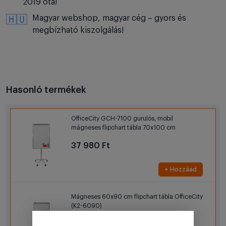
2019 óta!
Magyar webshop, magyar cég – gyors és
🇭🇺
megbízható kiszolgálás!
Hasonló termékek
OfficeCity GCH-7100 gurulós, mobil
mágneses flipchart tábla 70x100 cm
37 980 Ft
+ Hozzáad
Mágneses 60x90 cm flipchart tábla OfficeCity
(K2-6090)
21 490 Ft