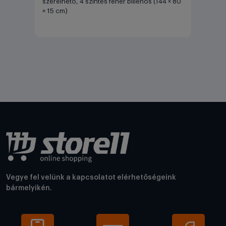
szerelhető, 4 szintes fehér billenős (144 × 80
× 15 cm)
Vegye fel velünk a kapcsolatot elérhetőségeink
bármelyikén.