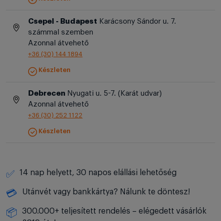
Csepel - Budapest
Karácsony Sándor u. 7.
számmal szemben
Azonnal átvehető
+36 (30) 144 1894
Készleten
Debrecen
Nyugati u. 5-7. (Karát udvar)
Azonnal átvehető
+36 (30) 252 1122
Készleten
14 nap helyett, 30 napos elállási lehetőség
✅
Utánvét vagy bankkártya? Nálunk te döntesz!
💳
300.000+ teljesített rendelés – elégedett vásárlók
📦