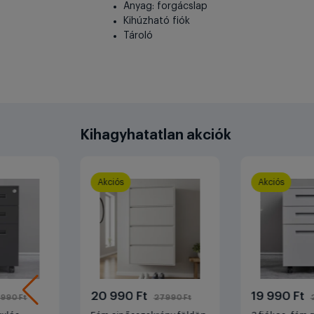
Anyag: forgácslap
Kihúzható fiók
Tároló
Kihagyhatatlan akciók
Akciós
Akciós
20 990 Ft
19 990 Ft
990 Ft
27990 Ft