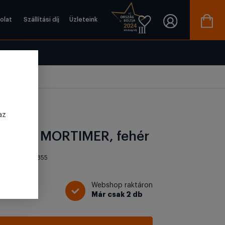
olat
Szállítási díj
Üzleteink
az
 fiókkal MORTIMER, fehér
onosító: ST-3855
Webshop raktáron
t
Már csak 2 db