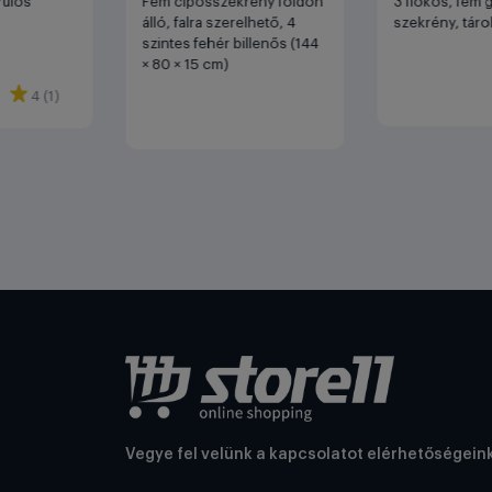
rulós
Fém cipősszekrény földön
3 fiókos, fém 
álló, falra szerelhető, 4
szekrény, táro
szintes fehér billenős (144
× 80 × 15 cm)
4 (1)
Vegye fel velünk a kapcsolatot elérhetőségein