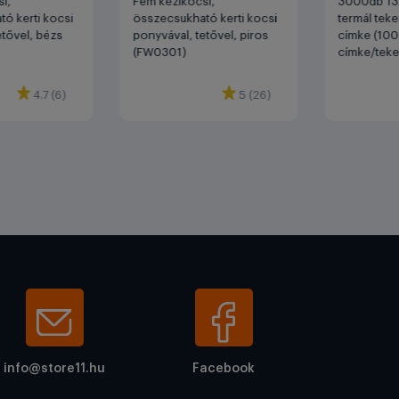
i,
Fém kézikocsi,
3000db 13
ó kerti kocsi
összecsukható kerti kocsi
termál teke
etővel, bézs
ponyvával, tetővel, piros
címke (10
(FW0301)
címke/teke
4.7 (6)
5 (26)
info@store11.hu
Facebook