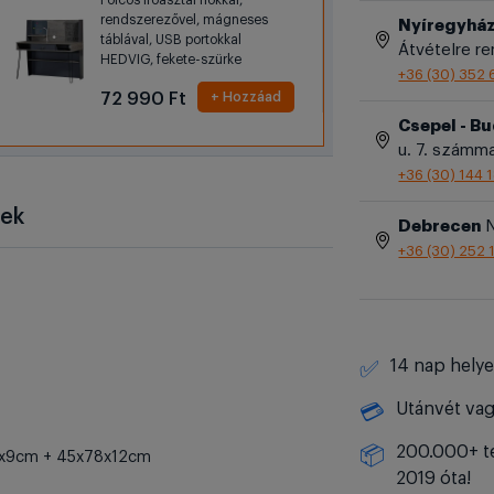
Polcos íróasztal fiókkal,
rendszerezővel, mágneses
Nyíregyhá
táblával, USB portokkal
Átvételre r
HEDVIG, fekete-szürke
+36 (30) 352 
72 990 Ft
+ Hozzáad
Csepel - B
u. 7. számm
+36 (30) 144 
sek
Debrecen
N
+36 (30) 252 
14 nap helye
✅
Utánvét vag
💳
200.000+ te
📦
3x9cm + 45x78x12cm
2019 óta!