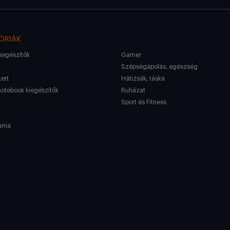
ÓRIÁK
kiegészítők
Gamer
Szépségápolás, egészség
kert
Hátizsák, táska
notebook kiegészítők
Ruházat
Sport és Fitness
ama