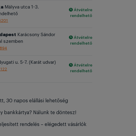
za
Mályva utca 1-3.
Átvételre
endelhető
rendelhető
6201
udapest
Karácsony Sándor
Átvételre
al szemben
rendelhető
1894
yugati u. 5-7. (Karát udvar)
Átvételre
1122
rendelhető
tt, 30 napos elállási lehetőség
y bankkártya? Nálunk te döntesz!
ljesített rendelés – elégedett vásárlók