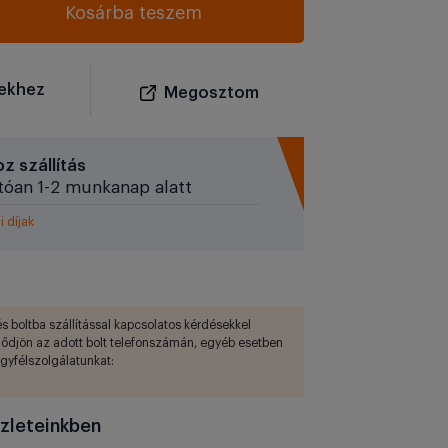
Kosárba teszem
ekhez
Megosztom
z szállítás
tóan 1-2 munkanap alatt
i díjak
s boltba szállítással kapcsolatos kérdésekkel
lődjön az adott bolt telefonszámán, egyéb esetben
ügyfélszolgálatunkat:
zleteinkben