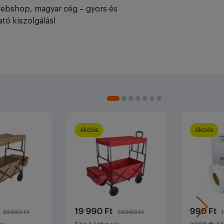
ebshop, magyar cég – gyors és
tó kiszolgálás!
Akciós
Akciós
t
19 990 Ft
990 Ft
29990 Ft
29990 Ft