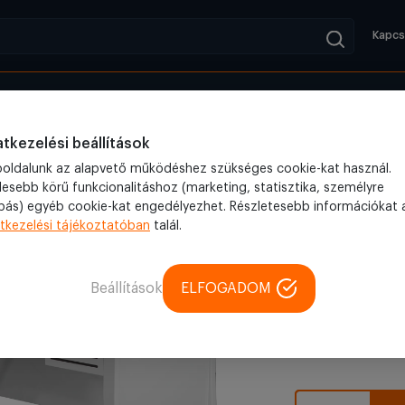
Kapcs
Kifutók
Blog
Íróasztal fiókkal MORTIMER, fehér
tkezelési beállítások
oldalunk az alapvető működéshez szükséges cookie-kat használ.
lesebb körű funkcionalitáshoz (marketing, statisztika, személyre
bás) egyéb cookie-kat engedélyezhet. Részletesebb információkat 
Iroda
tkezelési tájékoztatóban
talál.
Íróasztal
SKU: 3XPCK
Az
Beállítások
ELFOGADOM
74 990 F