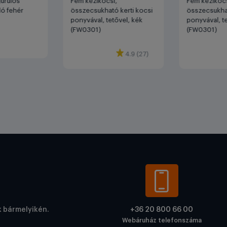
gurulós
Fém kézikocsi,
Fém kézikocs
ló fehér
összecsukható kerti kocsi
összecsukhat
ponyvával, tetővel, kék
ponyvával, t
(FW0301)
(FW0301)
4.9 (27)
k bármelyikén.
+36 20 800 66 00
Webáruház telefonszáma