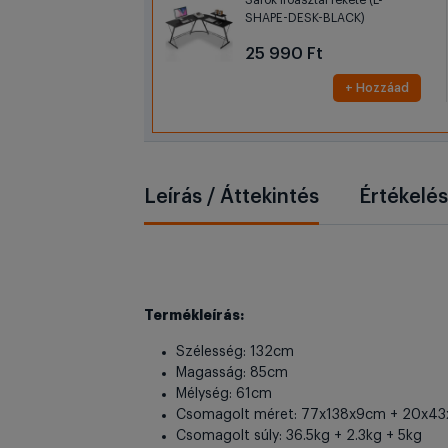
Sarok íróasztal fekete (L-
SHAPE-DESK-BLACK)
25 990 Ft
+ Hozzáad
Leírás / Áttekintés
Értékelé
Termékleírás:
Szélesség: 132cm
Magasság: 85cm
Mélység: 61cm
Csomagolt méret: 77x138x9cm + 20x4
Csomagolt súly: 36.5kg + 2.3kg + 5kg