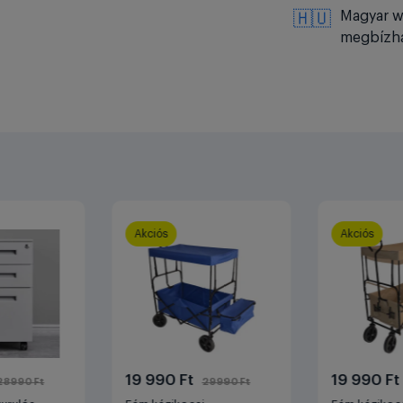
Magyar w
🇭🇺
megbízha
Akciós
Akciós
19 990 Ft
19 990 F
28990 Ft
29990 Ft