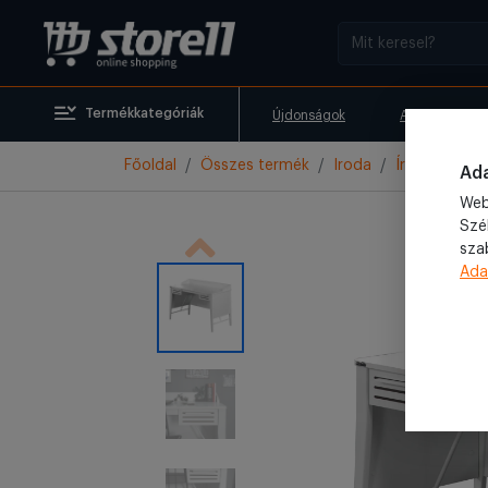
Termékkategóriák
Újdonságok
Akciók
Főoldal
Összes termék
Iroda
Íróasztal
Ada
Web
Szé
sza
Ada