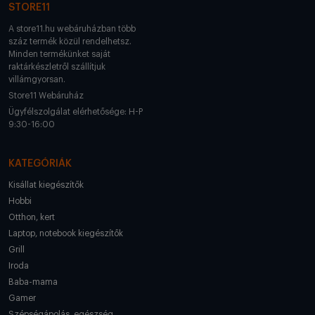
STORE11
A store11.hu webáruházban több
száz termék közül rendelhetsz.
Minden termékünket saját
raktárkészletről szállítjuk
villámgyorsan.
Store11 Webáruház
Ügyfélszolgálat elérhetősége: H-P
9:30-16:00
KATEGÓRIÁK
Kisállat kiegészítők
Hobbi
Otthon, kert
Laptop, notebook kiegészítők
Grill
Iroda
Baba-mama
Gamer
Szépségápolás, egészség