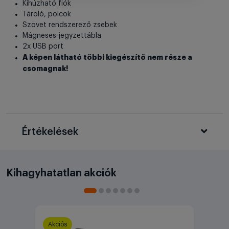
Kihúzható fiók
Tároló, polcok
Szövet rendszerező zsebek
Mágneses jegyzettábla
2x USB port
A képen látható többi kiegészítő nem része a
csomagnak!
Értékelések
Kihagyhatatlan akciók
Akciós