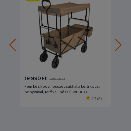
19 990 Ft
29990 Ft
Fém kézikocsi, összecsukható kerti kocsi
ponyvával, tetővel, bézs (FW0301)
4.7 (6)