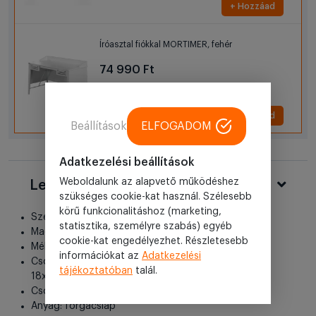
+ Hozzáad
Íróasztal fiókkal MORTIMER, fehér
74 990 Ft
+ Hozzáad
Beállítások
ELFOGADOM
Adatkezelési beállítások
Weboldalunk az alapvető működéshez
Leírás
szükséges cookie-kat használ. Szélesebb
körű funkcionalitáshoz (marketing,
Szélesség: 120cm
statisztika, személyre szabás) egyéb
Magasság: 120cm
cookie-kat engedélyezhet. Részletesebb
Mélység: 60cm
információkat az
Adatkezelési
Csomagolt méret: 65x128x8cm + 47x124x9cm +
tájékoztatóban
talál.
18x78x16cm
Csomagolt súly: 24kg + 19kg + 4kg
Anyag: forgácslap