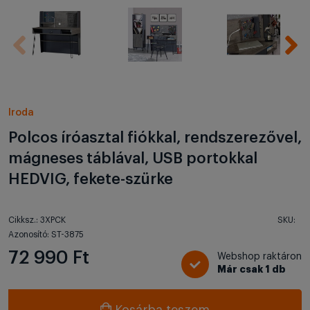
Iroda
Polcos íróasztal fiókkal, rendszerezővel,
mágneses táblával, USB portokkal
HEDVIG, fekete-szürke
Cikksz.: 3XPCK
SKU:
Azonosító: ST-3875
72 990 Ft
Webshop raktáron
Már csak 1 db