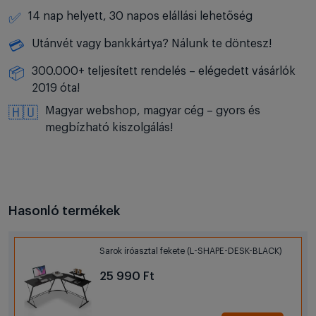
14 nap helyett, 30 napos elállási lehetőség
✅
Utánvét vagy bankkártya? Nálunk te döntesz!
💳
300.000+ teljesített rendelés – elégedett vásárlók
📦
2019 óta!
Magyar webshop, magyar cég – gyors és
🇭🇺
megbízható kiszolgálás!
Hasonló termékek
Sarok íróasztal fekete (L-SHAPE-DESK-BLACK)
25 990 Ft