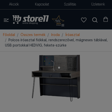
Akciók
Kapcsolat
Szállítás
Üzleteink
Főoldal
Összes termék
Iroda
Íróasztal
Polcos íróasztal fiókkal, rendszerezővel, mágneses táblával,
USB portokkal HEDVIG, fekete-szürke