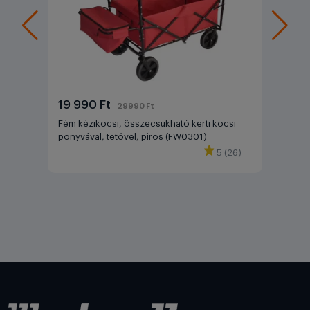
19 990 Ft
29990 Ft
Fém kézikocsi, összecsukható kerti kocsi
ponyvával, tetővel, piros (FW0301)
5 (26)