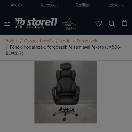
Akciók
Kapcsolat
Szállítás
Üzleteink
Főoldal
Összes termék
Iroda
Forgószék
Főnöki irodai szék, forgószék fejtámlával fekete (JM808-
BLACK-7)