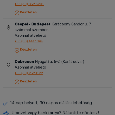
+36 (30) 352 6201
Készleten
Csepel - Budapest
Karácsony Sándor u. 7.
számmal szemben
Azonnal átvehető
+36 (30) 144 1894
Készleten
Debrecen
Nyugati u. 5-7. (Karát udvar)
Azonnal átvehető
+36 (30) 252 1122
Készleten
14 nap helyett, 30 napos elállási lehetőség
✅
Utánvét vagy bankkártya? Nálunk te döntesz!
💳