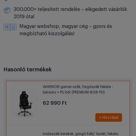
300.000+ teljesített rendelés – elégedett vásárlók
📦
2019 óta!
Magyar webshop, magyar cég – gyors és
🇭🇺
megbízható kiszolgálás!
Hasonló termékek
WARRIOR gamer szék, forgószék fekete -
bársony + PU bőr (PREMIUM-B08-PU)
62 990 Ft
+ Hozzáad
Irodaszék kerekek, görgő 5db/ 1szett, fekete