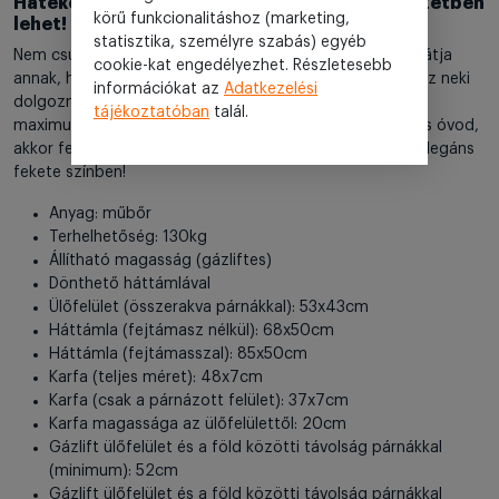
Hatékonyan dolgozni csak megfelelő környezetben
körű funkcionalitáshoz (marketing,
lehet!
statisztika, személyre szabás) egyéb
Nem csupán a tested, hanem a teljesítményed is kárát látja
cookie-kat engedélyezhet. Részletesebb
annak, ha nem megfelelő munkakörülmények között állsz neki
információkat az
Adatkezelési
dolgozni. Éppen ezért, ha szeretnéd a munkahelyeden a
tájékoztatóban
talál.
maximumot nyújtani, miközben még az egészségedet is óvod,
akkor feltétlenül szerezd be a főnöki irodai székünket, elegáns
fekete színben!
Anyag: műbőr
Terhelhetőség: 130kg
Állítható magasság (gázliftes)
Dönthető háttámlával
Ülőfelület (összerakva párnákkal): 53x43cm
Háttámla (fejtámasz nélkül): 68x50cm
Háttámla (fejtámasszal): 85x50cm
Karfa (teljes méret): 48x7cm
Karfa (csak a párnázott felület): 37x7cm
Karfa magassága az ülőfelülettől: 20cm
Gázlift ülőfelület és a föld közötti távolság párnákkal
(minimum): 52cm
Gázlift ülőfelület és a föld közötti távolság párnákkal