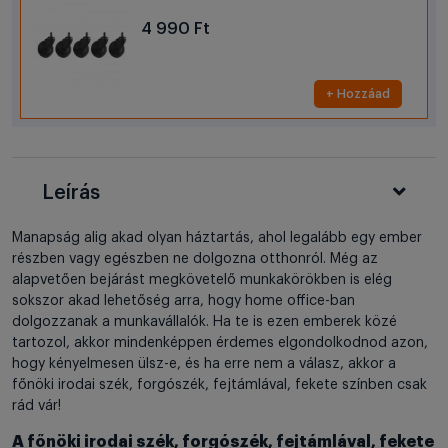
4 990 Ft
+ Hozzáad
Leírás
Manapság alig akad olyan háztartás, ahol legalább egy ember
részben vagy egészben ne dolgozna otthonról. Még az
alapvetően bejárást megkövetelő munkakörökben is elég
sokszor akad lehetőség arra, hogy home office-ban
dolgozzanak a munkavállalók. Ha te is ezen emberek közé
tartozol, akkor mindenképpen érdemes elgondolkodnod azon,
hogy kényelmesen ülsz-e, és ha erre nem a válasz, akkor a
főnöki irodai szék, forgószék, fejtámlával, fekete színben csak
rád vár!
A főnöki irodai szék, forgószék, fejtámlával, fekete