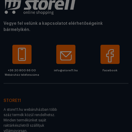
Vegye fel velünk a kapcsolatot elérhetőségeink
bármelyikén.
+36 20 800 66 00
info@store11.hu
Facebook
Webáruház telefonszáma
STORE11
A store11.hu webáruházban több
száz termék közül rendelhetsz.
Minden termékünket saját
raktárkészletről szállítjuk
villámgyorsan.