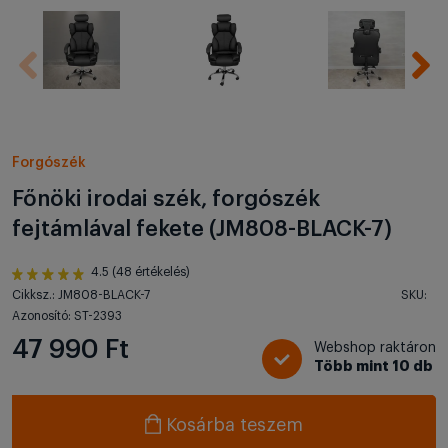
Forgószék
Főnöki irodai szék, forgószék
fejtámlával fekete (JM808-BLACK-7)
4.5 (48 értékelés)
Cikksz.: JM808-BLACK-7
SKU:
Azonosító: ST-2393
47 990 Ft
Webshop raktáron
Több mint 10 db
Kosárba teszem