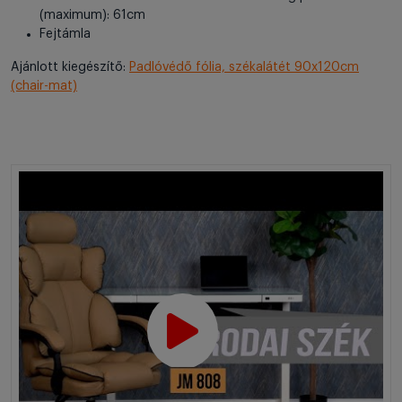
(maximum): 61cm
Fejtámla
Ajánlott kiegészítő:
Padlóvédő fólia, székalátét 90x120cm
(chair-mat)