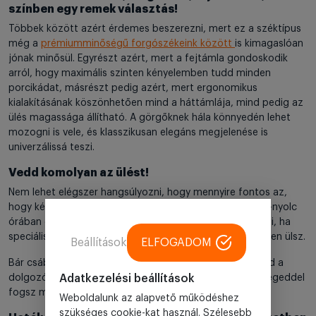
színben egy remek választás!
Többek között azért érdemes beszerezni, mert ez a széktípus
még a
prémiumminőségű forgószékeink között
is kimagaslóan
jónak minősül. Egyrészt azért, mert a fejtámla gondoskodik
arról, hogy maximális szinten kényelemben tudd minden
porcikádat, másrészt pedig azért, mert ergonomikus
kialakításának köszönhetően mind a háttámlája, mind pedig az
ülés magassága állítható. A görgőknek hála könnyedén lehet
mozogni is vele, és klasszikusan elegáns megjelenése is
univerzálissá teszi.
Vedd komolyan az ülést!
Nem lehet elégszer hangsúlyozni, hogy mennyire fontos az,
hogy kényelmesen és helyesen ülj, amikor napi négy-hat-nyolc
órában dolgozol. Ezt pedig csakis akkor tudod megtenni, ha
speciálisan munkavégzésre kialakított irodai forgószékben ülsz.
Beállítások
ELFOGADOM
Bár csábító a gondolat, hogy a konyhai székkel megúszd a
Adatkezelési beállítások
dolgozósarok kialakítását, ha ezen spórolsz, az egészségeddel
fogsz megfizetni érte.
Weboldalunk az alapvető működéshez
szükséges cookie-kat használ. Szélesebb