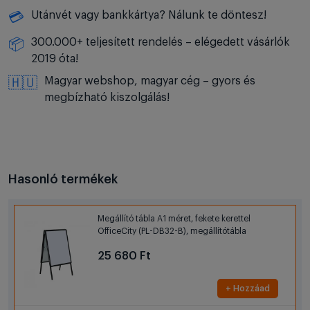
Utánvét vagy bankkártya? Nálunk te döntesz!
💳
300.000+ teljesített rendelés – elégedett vásárlók
📦
2019 óta!
Magyar webshop, magyar cég – gyors és
🇭🇺
megbízható kiszolgálás!
Hasonló termékek
Megállító tábla A1 méret, fekete kerettel
OfficeCity (PL-DB32-B), megállítótábla
25 680 Ft
+ Hozzáad