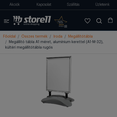
Akciók
Kapcsolat
Szállítás
Üzleteink
Főoldal
Összes termék
Iroda
Megállítótábla
Megállító tábla A1 méret, alumínium kerettel (A1-M-32),
kültéri megállítótábla rugós