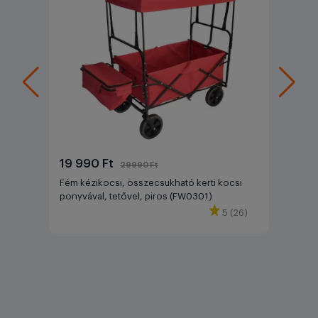
19 990 Ft
29990 Ft
Fém kézikocsi, összecsukható kerti kocsi
ponyvával, tetővel, piros (FW0301)
5 (26)