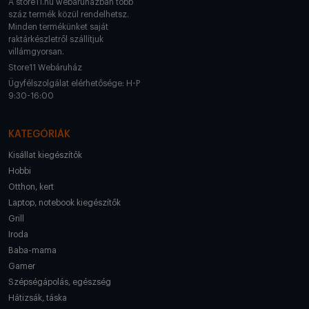
A store11.hu webáruházban több
száz termék közül rendelhetsz.
Minden termékünket saját
raktárkészletről szállítjuk
villámgyorsan.
Store11 Webáruház
Ügyfélszolgálat elérhetősége: H-P
9:30-16:00
KATEGÓRIÁK
Kisállat kiegészítők
Hobbi
Otthon, kert
Laptop, notebook kiegészítők
Grill
Iroda
Baba-mama
Gamer
Szépségápolás, egészség
Hátizsák, táska