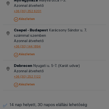
Nyíregyháza
Mályva utca 1-3.
Azonnal átvehető
+36 (30) 352 6201
Készleten
Csepel - Budapest
Karácsony Sándor u. 7.
számmal szemben
Azonnal átvehető
+36 (30) 144 1894
Készleten
Debrecen
Nyugati u. 5-7. (Karát udvar)
Azonnal átvehető
+36 (30) 252 1122
Készleten
14 nap helyett, 30 napos elállási lehetőség
✅