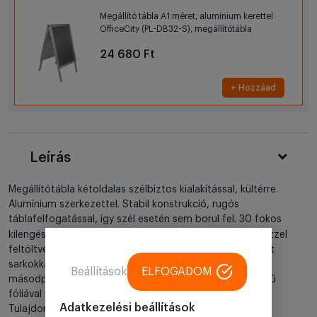
Megállító tábla A1 méret, alumínium kerettel
OfficeCity (PL-DB32-S), megállítótábla
24 680 Ft
+ Hozzáad
Leírás
Megállítótábla kétoldalas szélbiztos kialakítással, kültérre.
Alumínium szerkezettel. Stabil konstrukció, rugós
táblafelfogatással, így szél esetén sem borul fel. 30 fokos
Kültéri
kilengéssel.
használatra. A műanyag talprészt vízzel
feltöltve érhetjük el a teljes stabilitást. 45 fokban vágott
sarkokkal, a plakátcsere kipattintva a sarkokat csak pár
Beállítások
ELFOGADOM
másodperc. A terméket tükröződésmentes matt felületű
fóliával szállítjuk a plakátok védelme érdekében.
Adatkezelési beállítások
Tulajdonságok: