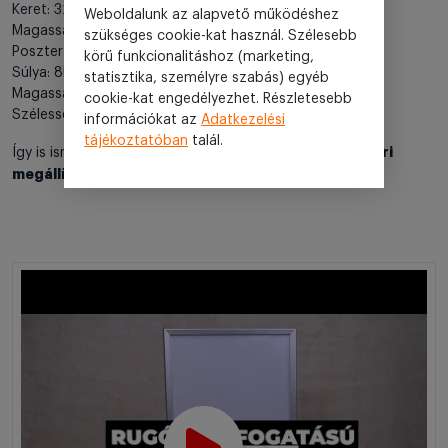
Keret: 32mm vastag
Weboldalunk az alapvető működéshez
Magassága: 88.5cm
szükséges cookie-kat használ. Szélesebb
Poszter mérete: A1
körű funkcionalitáshoz (marketing,
Súlya: 8kg táblarész, 6kg talprész
statisztika, személyre szabás) egyéb
Magassága talppal: 119cm
cookie-kat engedélyezhet. Részletesebb
Szélessége talppal: 80cm
információkat az
Adatkezelési
tájékoztatóban
talál.
kültéri
Így is ismerheti: megállítótábla, A1 megállítótábla,
megállítótábla, vízzel tölthető megállítótábla