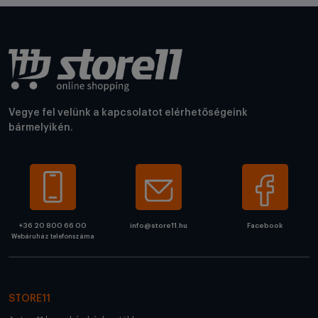
Vegye fel velünk a kapcsolatot elérhetőségeink
bármelyikén.
+36 20 800 66 00
info@store11.hu
Facebook
Webáruház telefonszáma
STORE11