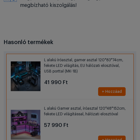
megbízható kiszolgálás!
Hasonló termékek
L alakú íróasztal, gamer asztal 120*83*74cm,
fekete LED világítás, EU hálózati elosztóval,
USB porttal (MK-1B)
41 990 Ft
+ Hozzáad
L alakú Gamer asztal, íróasztal 120*48*152cm,
fekete LED világítással, hálózati elosztóval
57 990 Ft