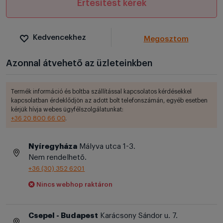
Értesítést kérek
Kedvencekhez
Megosztom
Azonnal átvehető az üzleteinkben
Termék információ és boltba szállítással kapcsolatos kérdésekkel
kapcsolatban érdeklődjön az adott bolt telefonszámán, egyéb esetben
kérjük hívja webes ügyfélszolgálatunkat:
+36 20 800 66 00
.
Nyíregyháza
Mályva utca 1-3.
Nem rendelhető.
+36 (30) 352 6201
Nincs webhop raktáron
Csepel - Budapest
Karácsony Sándor u. 7.