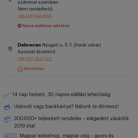
számmal szemben
Nem rendelhető.
+36 (30) 144 1894
Nincs webhop raktáron
Debrecen
Nyugati u. 5-7. (Karát udvar)
Azonnal átvehető
+36 (30) 252 1122
Készleten
14 nap helyett, 30 napos elállási lehetőség
✅
Utánvét vagy bankkártya? Nálunk te döntesz!
💳
300.000+ teljesített rendelés – elégedett vásárlók
📦
2019 óta!
Magyar webshop, magyar cég – gyors és
🇭🇺