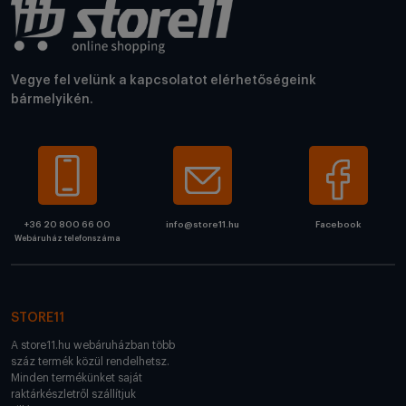
Vegye fel velünk a kapcsolatot elérhetőségeink
bármelyikén.
+36 20 800 66 00
info@store11.hu
Facebook
Webáruház telefonszáma
STORE11
A store11.hu webáruházban több
száz termék közül rendelhetsz.
Minden termékünket saját
raktárkészletről szállítjuk