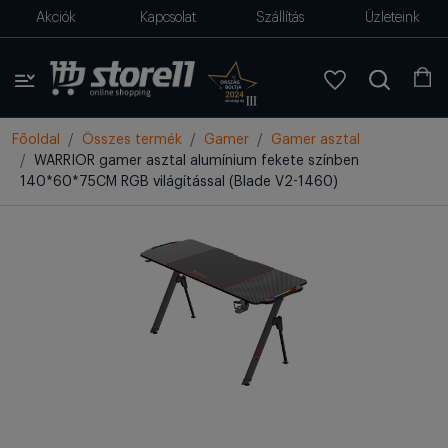
Akciók
Kapcsolat
Szállítás
Üzleteink
Főoldal
Összes termék
Gamer
Gamer asztal
WARRIOR gamer asztal alumínium fekete színben
140*60*75CM RGB világítással (Blade V2-1460)