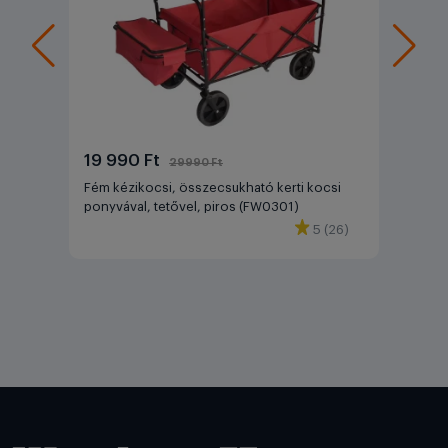
19 990 Ft
29990 Ft
Fém kézikocsi, összecsukható kerti kocsi
ponyvával, tetővel, piros (FW0301)
5 (26)