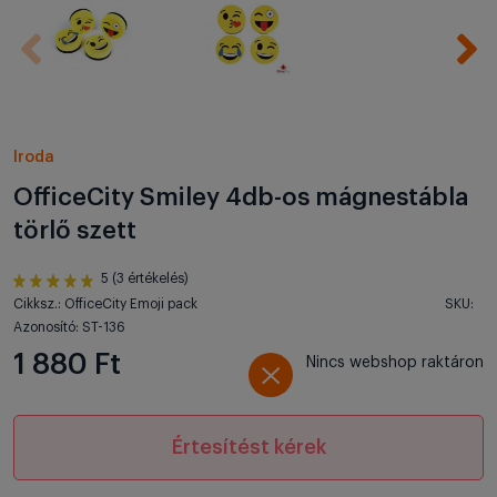
Iroda
OfficeCity Smiley 4db-os mágnestábla
törlő szett
5 (3 értékelés)
Cikksz.: OfficeCity Emoji pack
SKU:
Azonosító: ST-136
1 880 Ft
Nincs webshop raktáron
Értesítést kérek