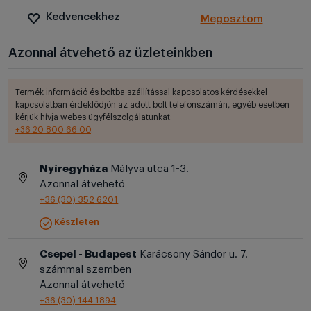
Kedvencekhez
Megosztom
Azonnal átvehető az üzleteinkben
Termék információ és boltba szállítással kapcsolatos kérdésekkel
kapcsolatban érdeklődjön az adott bolt telefonszámán, egyéb esetben
kérjük hívja webes ügyfélszolgálatunkat:
+36 20 800 66 00
.
Nyíregyháza
Mályva utca 1-3.
Azonnal átvehető
+36 (30) 352 6201
Készleten
Csepel - Budapest
Karácsony Sándor u. 7.
számmal szemben
Azonnal átvehető
+36 (30) 144 1894