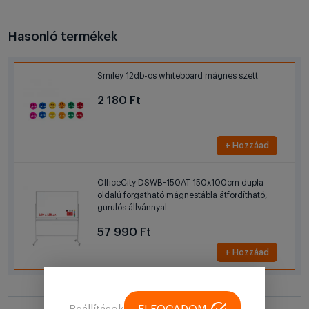
Hasonló termékek
Smiley 12db-os whiteboard mágnes szett
2 180 Ft
+ Hozzáad
OfficeCity DSWB-150AT 150x100cm dupla
oldalú forgatható mágnestábla átfordítható,
gurulós állvánnyal
57 990 Ft
+ Hozzáad