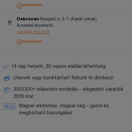
Készleten
Debrecen
Nyugati u. 5-7. (Karát udvar)
Azonnal átvehető
+36 (30) 252 1122
Készleten
14 nap helyett, 30 napos elállási lehetőség
✅
Utánvét vagy bankkártya? Nálunk te döntesz!
💳
300.000+ teljesített rendelés – elégedett vásárlók
📦
2019 óta!
Magyar webshop, magyar cég – gyors és
🇭🇺
megbízható kiszolgálás!