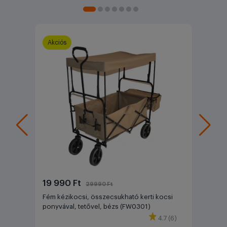
Akciós
19 990 Ft
29990 Ft
Fém kézikocsi, összecsukható kerti kocsi
ponyvával, tetővel, bézs (FW0301)
4.7 (6)