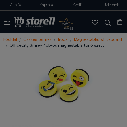
Akciók
Kapcsolat
Szállítás
Üzleteink
Főoldal
Összes termék
Iroda
Mágnestábla, whiteboard
OfficeCity Smiley 4db-os mágnestábla törlő szett