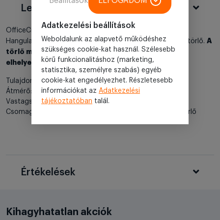
Beállítások
ELFOGADOM
Leírás
Adatkezelési beállítások
OfficeCity Smiley 4db-os mágnestábla törlő szett.
Weboldalunk az alapvető működéshez
A
Hangulatjeles mintával, ötletes és dizájnos és humoros törlő.
szükséges cookie-kat használ. Szélesebb
törlő mágneses, így a mágnestáblán bárhol
körű funkcionalitáshoz (marketing,
elhelyezhetjük tetszés szerint.
statisztika, személyre szabás) egyéb
cookie-kat engedélyezhet. Részletesebb
Tulajdonságok:
információkat az
Adatkezelési
Átmérő: 5cm
tájékoztatóban
talál.
Vastagsága: 2cm
Csomag tartalma: 4db különböző hangulatjel mintás törlő
Értékelések
Kihagyhatatlan akciók