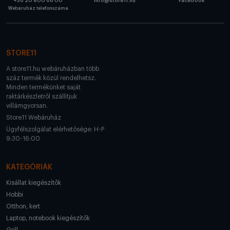
+36 20 800 66 00
info@store11.hu
Facebook
Webáruház telefonszáma
STORE11
A store11.hu webáruházban több
száz termék közül rendelhetsz.
Minden termékünket saját
raktárkészletről szállítjuk
villámgyorsan.
Store11 Webáruház
Ügyfélszolgálat elérhetősége: H-P
9:30-16:00
KATEGÓRIÁK
Kisállat kiegészítők
Hobbi
Otthon, kert
Laptop, notebook kiegészítők
Grill