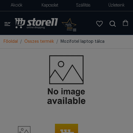
Akciók
Kapcsolat
Szállítás
Üzleteink
Főoldal
Összes termék
Mozifotel laptop tálca