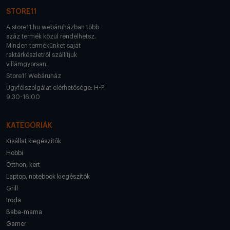
STORE11
A store11.hu webáruházban több
száz termék közül rendelhetsz.
Minden termékünket saját
raktárkészletről szállítjuk
villámgyorsan.
Store11 Webáruház
Ügyfélszolgálat elérhetősége: H-P
9:30-16:00
KATEGÓRIÁK
Kisállat kiegészítők
Hobbi
Otthon, kert
Laptop, notebook kiegészítők
Grill
Iroda
Baba-mama
Gamer