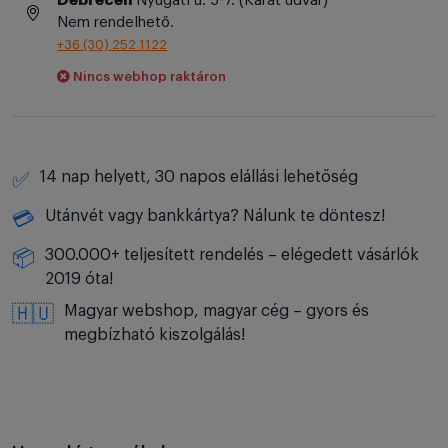
Debrecen
Nyugati u. 5-7. (Karát udvar)
Nem rendelhető.
+36 (30) 252 1122
Nincs webhop raktáron
14 nap helyett, 30 napos elállási lehetőség
✅
Utánvét vagy bankkártya? Nálunk te döntesz!
💳
300.000+ teljesített rendelés – elégedett vásárlók
📦
2019 óta!
Magyar webshop, magyar cég – gyors és
🇭🇺
megbízható kiszolgálás!