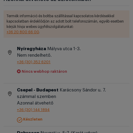
Termék információ és boltba szállítással kapcsolatos kérdésekkel
kapcsolatban érdeklődjön az adott bolt telefonszámán, egyéb esetben
kérjük hívja webes ügyfélszolgálatunkat:
+36 20 800 66 00
.
Nyíregyháza
Mályva utca 1-3.
Nem rendelhető.
+36 (30) 352 6201
Nincs webhop raktáron
Csepel - Budapest
Karácsony Sándor u. 7.
számmal szemben
Azonnal átvehető
+36 (30) 144 1894
Készleten