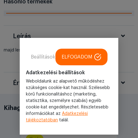
Hasonló termékek
Leírás
majd lesz
Beállítások
ELFOGADOM
Adatkezelési beállítások
Weboldalunk az alapvető működéshez
Értékelések
szükséges cookie-kat használ. Szélesebb
körű funkcionalitáshoz (marketing,
statisztika, személyre szabás) egyéb
cookie-kat engedélyezhet. Részletesebb
Kihagyhatatlan akciók
információkat az
Adatkezelési
tájékoztatóban
talál.