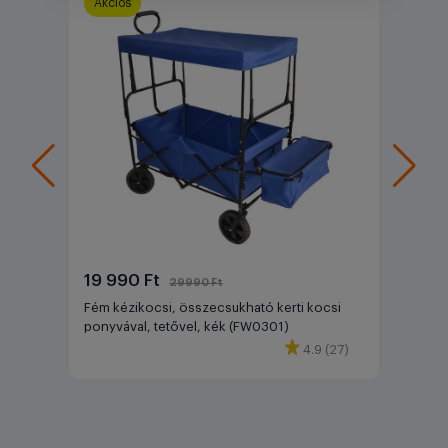
Akciós
19 990 Ft
29990 Ft
Fém kézikocsi, összecsukható kerti kocsi
ponyvával, tetővel, kék (FW0301)
4.9 (27)