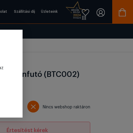
olat
Szállítási díj
Üzleteink
az
ktor utánfutó (BTC002)
07
Ft
Nincs webshop raktáron
Értesítést kérek