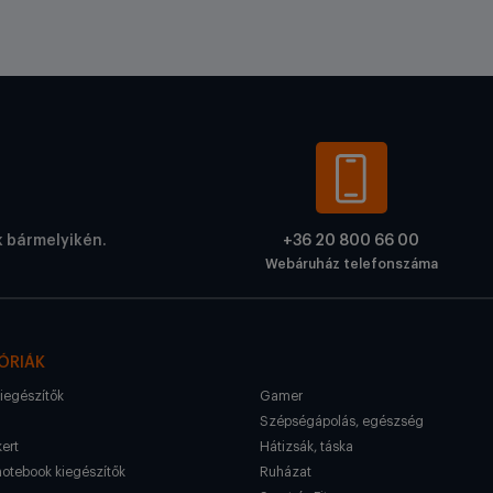
k bármelyikén.
+36 20 800 66 00
Webáruház telefonszáma
ÓRIÁK
kiegészítők
Gamer
Szépségápolás, egészség
kert
Hátizsák, táska
notebook kiegészítők
Ruházat