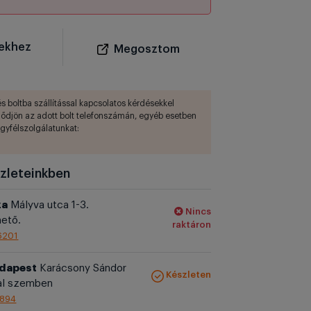
ekhez
Megosztom
s boltba szállítással kapcsolatos kérdésekkel
lődjön az adott bolt telefonszámán, egyéb esetben
ügyfélszolgálatunkat:
zleteinkben
za
Mályva utca 1-3.
Nincs
ető.
raktáron
6201
udapest
Karácsony Sándor
Készleten
al szemben
1894