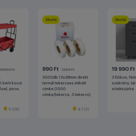
Akciós
Akciós
990 Ft
19 990 F
29990 Ft
1280 Ft
,
3000db 13x38mm direkt
3 fiókos, fé
 kerti kocsi
termál tekercses etikett
szekrény, tá
ővel, piros
címke (1000
sötétszürke
címke/tekercs, 3 tekercs)
5 (26)
4.7 (3)