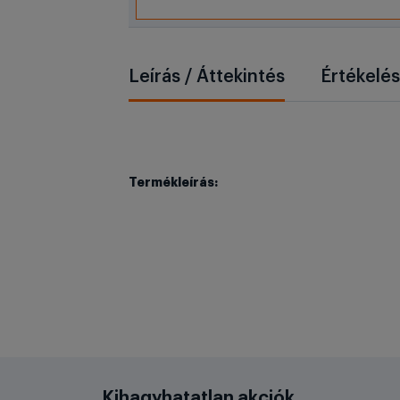
Leírás / Áttekintés
Értékelé
Termékleírás:
Kihagyhatatlan akciók