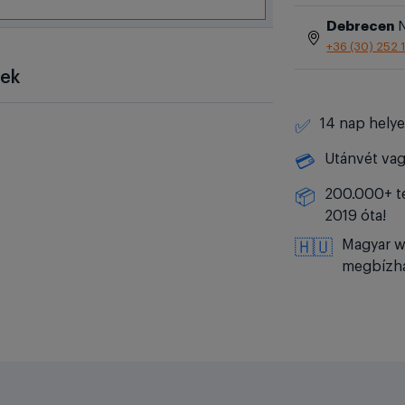
Debrecen
N
+36 (30) 252 
sek
14 nap helye
✅
Utánvét vag
💳
200.000+ te
📦
2019 óta!
Magyar w
🇭🇺
megbízha