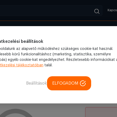
Kapcs
Kifutók
Blog
tó (BTC002)
tkezelési beállítások
oldalunk az alapvető működéshez szükséges cookie-kat használ.
lesebb körű funkcionalitáshoz (marketing, statisztika, személyre
bás) egyéb cookie-kat engedélyezhet. Részletesebb információkat 
Kerti tra
tkezelési tájékoztatóban
talál.
Azonosító: ST-47
Beállítások
ELFOGADOM
94 900 