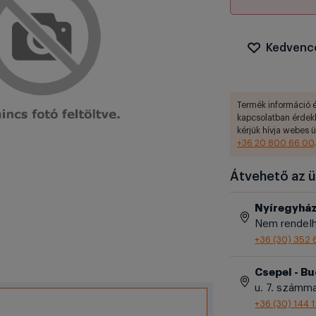
Kedvenc
Termék információ é
kapcsolatban érdek
kérjük hívja webes 
+36 20 800 66 00
.
Átvehető az ü
Nyíregyhá
Nem rendelh
+36 (30) 352 
Csepel - B
u. 7. számm
+36 (30) 144 