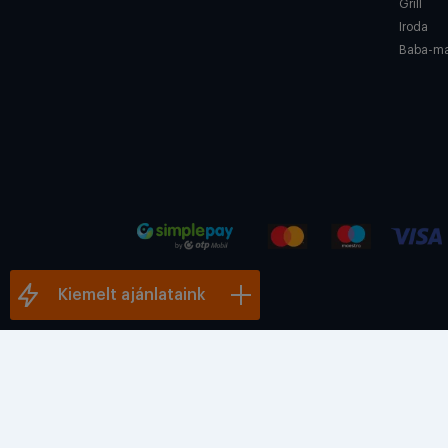
Grill
Iroda
Baba-m
Kiemelt ajánlataink