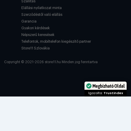
Szállítás
Elállási nyilatkozat minta
Szerződéstől való elállás
Garancia
Gyakori kérdések
Népszerű keresések
Telefontok, mobiltelefon kiegészítő partner
Store11 Szlovákia
Copyright © 2021-2026 store11.hu Minden jog fenntartva
Megbízható Oldal
Igazolta:
Trustindex