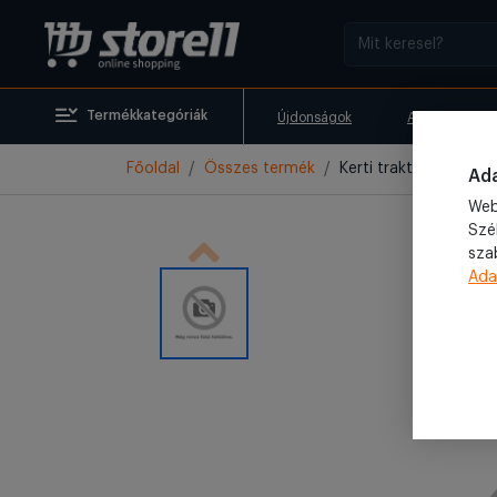
Termékkategóriák
Újdonságok
Akciók
Főoldal
Összes termék
Kerti traktor utánfu
Ada
Web
Szé
sza
Ada