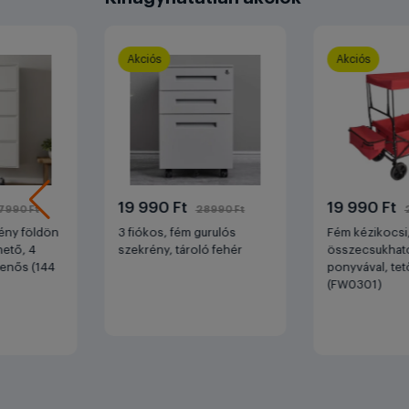
Akciós
Akciós
19 990 Ft
19 990 Ft
7990 Ft
28990 Ft
ény földön
3 fiókos, fém gurulós
Fém kézikocsi
lhető, 4
szekrény, tároló fehér
összecsukható
llenős (144
ponyvával, tet
(FW0301)