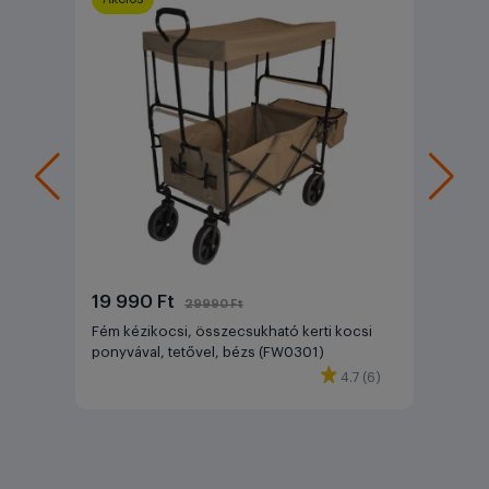
19 990 Ft
29990 Ft
Fém kézikocsi, összecsukható kerti kocsi
ponyvával, tetővel, bézs (FW0301)
4.7 (6)