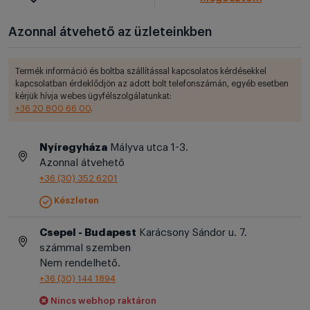
Azonnal átvehető az üzleteinkben
Termék információ és boltba szállítással kapcsolatos kérdésekkel
kapcsolatban érdeklődjön az adott bolt telefonszámán, egyéb esetben
kérjük hívja webes ügyfélszolgálatunkat:
+36 20 800 66 00
.
Nyíregyháza
Mályva utca 1-3.
Azonnal átvehető
+36 (30) 352 6201
Készleten
Csepel - Budapest
Karácsony Sándor u. 7.
számmal szemben
Nem rendelhető.
+36 (30) 144 1894
Nincs webhop raktáron