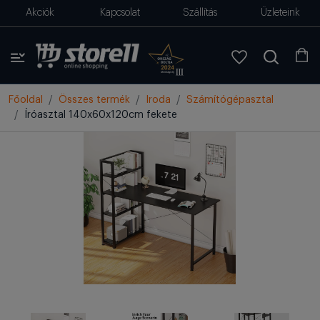
Akciók
Kapcsolat
Szállítás
Üzleteink
Főoldal
Összes termék
Iroda
Számítógépasztal
Íróasztal 140x60x120cm fekete