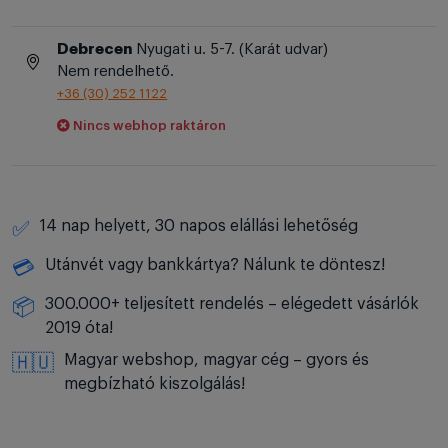
Debrecen
Nyugati u. 5-7. (Karát udvar)
Nem rendelhető.
+36 (30) 252 1122
Nincs webhop raktáron
14 nap helyett, 30 napos elállási lehetőség
✅
Utánvét vagy bankkártya? Nálunk te döntesz!
💳
300.000+ teljesített rendelés – elégedett vásárlók
📦
2019 óta!
Magyar webshop, magyar cég – gyors és
🇭🇺
megbízható kiszolgálás!