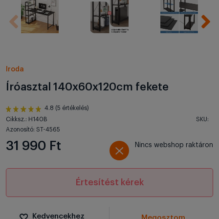
Iroda
Íróasztal 140x60x120cm fekete
4.8 (5 értékelés)
Cikksz.: H140B
SKU:
Azonosító: ST-4565
31 990 Ft
Nincs webshop raktáron
Értesítést kérek
Kedvencekhez
Megosztom