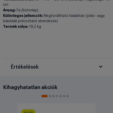
cm
Anyag:
Fa (bútorlap)
Különleges jellemzők:
Megfordítható kialakítás (jobb- vagy
baloldali polcozható elrendezés)
Termék súlya:
19,2 kg
Értékelések
Kihagyhatatlan akciók
Akciós