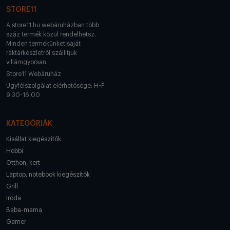
STORE11
A store11.hu webáruházban több
száz termék közül rendelhetsz.
Minden termékünket saját
raktárkészletről szállítjuk
villámgyorsan.
Store11 Webáruház
Ügyfélszolgálat elérhetősége: H-P
9:30-16:00
KATEGÓRIÁK
Kisállat kiegészítők
Hobbi
Otthon, kert
Laptop, notebook kiegészítők
Grill
Iroda
Baba-mama
Gamer