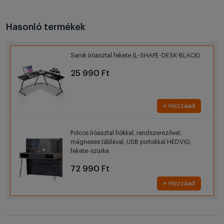
Hasonló termékek
Sarok íróasztal fekete (L-SHAPE-DESK-BLACK)
25 990 Ft
+ Hozzáad
Polcos íróasztal fiókkal, rendszerezővel,
mágneses táblával, USB portokkal HEDVIG,
fekete-szürke
72 990 Ft
+ Hozzáad