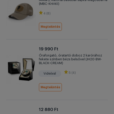
(MBC-KHAKI)
4 (8)
Megtekintés
19 990 Ft
Óraforgató, óratartó doboz 2 karórához
fekete színben bézs belsővel (JH20-BW-
BLACK-CREAM)
5 (4)
Videóval
Megtekintés
12 880 Ft