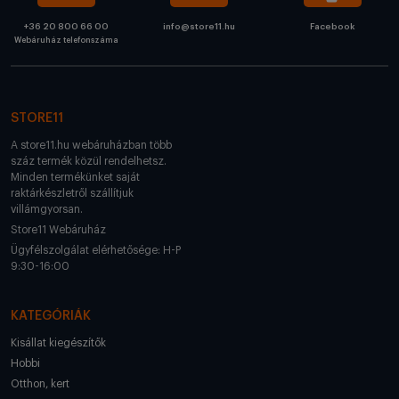
+36 20 800 66 00
info@store11.hu
Facebook
Webáruház telefonszáma
STORE11
A store11.hu webáruházban több
száz termék közül rendelhetsz.
Minden termékünket saját
raktárkészletről szállítjuk
villámgyorsan.
Store11 Webáruház
Ügyfélszolgálat elérhetősége: H-P
9:30-16:00
KATEGÓRIÁK
Kisállat kiegészítők
Hobbi
Otthon, kert