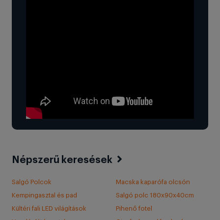
Népszerű keresések
Salgó Polcok
Macska kaparófa olcsón
Kempingasztal és pad
Salgó polc 180x90x40cm
Kültéri fali LED világítások
Pihenő fotel