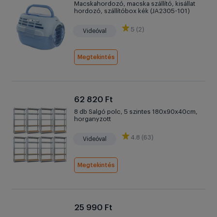
Macskahordozó, macska szállító, kisállat
hordozó, szállítóbox kék (JA2305-101)
5 (2)
Videóval
Megtekintés
62 820 Ft
8 db Salgó polc, 5 szintes 180x90x40cm,
horganyzott
4.8 (63)
Videóval
Megtekintés
25 990 Ft