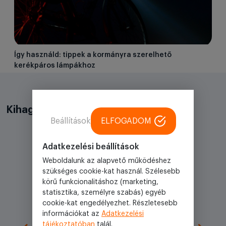
Így használd: tippek a kormányra szerelhető
kerékpáros lámpákhoz
Kihagyhatatlan akciók
Beállítások
ELFOGADOM
Adatkezelési beállítások
Weboldalunk az alapvető működéshez
Akciós
szükséges cookie-kat használ. Szélesebb
körű funkcionalitáshoz (marketing,
statisztika, személyre szabás) egyéb
cookie-kat engedélyezhet. Részletesebb
információkat az
Adatkezelési
tájékoztatóban
talál.