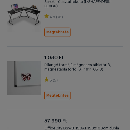
Sarok íróasztal fekete (L-SHAPE-DESK-
BLACK)
4.8 (76)
Megtekintés
1 080 Ft
Pillangó formájú mágneses táblatörlő,
mágnestábla törlő (ST-1911-05-3)
5 (5)
Megtekintés
57 990 Ft
OfficeCity DSWB-150AT 150x100cm dupla