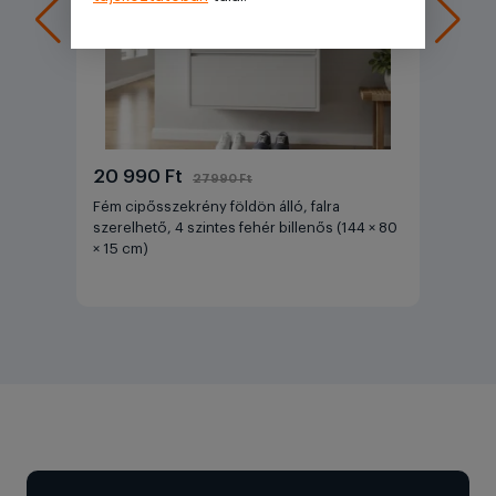
20 990 Ft
27990 Ft
Fém cipősszekrény földön álló, falra
szerelhető, 4 szintes fehér billenős (144 × 80
× 15 cm)