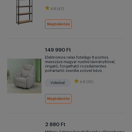
4.8 (47)
Megtekintés
149 990 Ft
Elektromos relax fotelágy 8 pontos
masszázs magyar nyelvű távirányítóval,
ringató, forgatható rozsdamentes
pohártartó zsenília szövet bézs
4.8 (25)
Videóval
Megtekintés
2 880 Ft
Military, katonai baseball sapka világosbarna