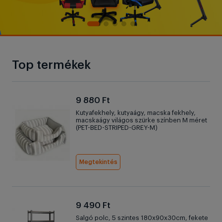
Top termékek
9 880 Ft
Kutyafekhely, kutyaágy, macska fekhely,
macskaágy világos szürke színben M méret
(PET-BED-STRIPED-GREY-M)
Megtekintés
9 490 Ft
Salgó polc, 5 szintes 180x90x30cm, fekete