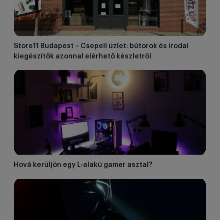
Store11 Budapest – Csepeli üzlet: bútorok és irodai
kiegészítők azonnal elérhető készletről
Hová kerüljön egy L-alakú gamer asztal?