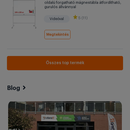
oldalú forgatható mágnestábla átfordítható,
gurulós állvánnyal
5 (11)
Videóval
Megtekintés
Összes top termék
Blog