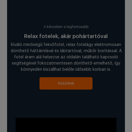
A kényelem a legfontosabb
Relax fotelek, akár pohártartóval
Kiváló minőségű fekvőfotel, relax fotelágy elektromosan
dönthető háttámlával és lábtartóval, műbőr borítással. A
fotel áram alá helyezve az oldalán található kapcsoló
segítségével fokozatmentesen dönthető-emelhető, így
könnyedén kiszállhat belőle idősebb korban is.
Részletek