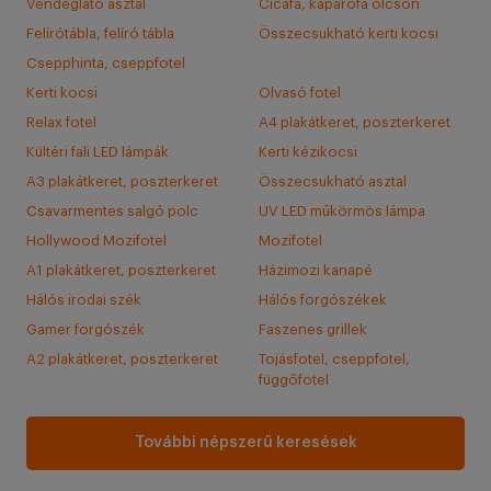
Vendéglátó asztal
Cicafa, kaparófa olcsón
Felírótábla, felíró tábla
Összecsukható kerti kocsi
Csepphinta, cseppfotel
Kerti kocsi
Olvasó fotel
Relax fotel
A4 plakátkeret, poszterkeret
Kültéri fali LED lámpák
Kerti kézikocsi
A3 plakátkeret, poszterkeret
Összecsukható asztal
Csavarmentes salgó polc
UV LED műkörmös lámpa
Hollywood Mozifotel
Mozifotel
A1 plakátkeret, poszterkeret
Házimozi kanapé
Hálós irodai szék
Hálós forgószékek
Gamer forgószék
Faszenes grillek
A2 plakátkeret, poszterkeret
Tojásfotel, cseppfotel,
függőfotel
További népszerű keresések