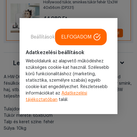
Hollywood tükör, sminkes tükör fehér 12x3W
40x56cm (DP331)
44 980 Ft
+ Hozzáad
Beállítások
ELFOGADOM
Adatkezelési beállítások
Weboldalunk az alapvető működéshez
Leírás
szükséges cookie-kat használ. Szélesebb
körű funkcionalitáshoz (marketing,
A HW-DC117-9 Hollywood sminktükör, amivel feldobhatod
statisztika, személyre szabás) egyéb
fésülködő asztalod. A LED tükör biztosan a szobád vagy smink,
cookie-kat engedélyezhet. Részletesebb
haj, stb. stúdiód hasznos és dizájnos kelléke lesz. 14db 3W
információkat az
Adatkezelési
teljesítményű LED izzóval. A fényerő állítható.
tájékoztatóban
talál.
Tulajdonságok:
Tükör mérete: 65x80cm
Talp és keret színe: fehér
Súlya: 10kg