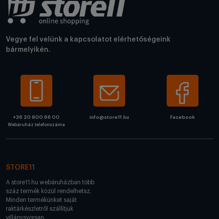
Vegye fel velünk a kapcsolatot elérhetőségeink
bármelyikén.
+36 20 800 66 00
info@store11.hu
Facebook
Webáruház telefonszáma
STORE11
A store11.hu webáruházban több
száz termék közül rendelhetsz.
Minden termékünket saját
raktárkészletről szállítjuk
villámgyorsan.