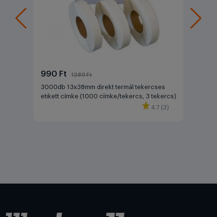
990 Ft
1280 Ft
3000db 13x38mm direkt termál tekercses
etikett címke (1000 címke/tekercs, 3 tekercs)
4.7 (3)