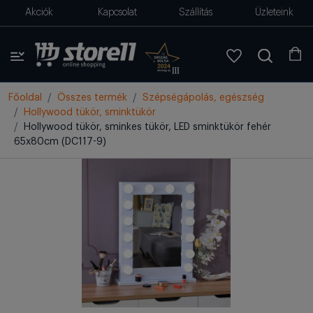
Akciók
Kapcsolat
Szállítás
Üzleteink
Főoldal
Összes termék
Szépségápolás, egészség
Hollywood tükör, sminktükör
Hollywood tükör, sminkes tükör, LED sminktükör fehér
65x80cm (DC117-9)