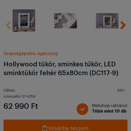
Szépségápolás, egészség
Hollywood tükör, sminkes tükör, LED
sminktükör fehér 65x80cm (DC117-9)
Cikksz.:
SKU:
Azonosító: ST-4159
62 990 Ft
Webshop raktáron
Több mint 10 db
Kosárba teszem