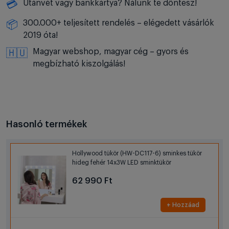
Utánvét vagy bankkártya? Nálunk te döntesz!
💳
300.000+ teljesített rendelés – elégedett vásárlók
📦
2019 óta!
Magyar webshop, magyar cég – gyors és
🇭🇺
megbízható kiszolgálás!
Hasonló termékek
Hollywood tükör (HW-DC117-6) sminkes tükör
hideg fehér 14x3W LED sminktükör
62 990 Ft
+ Hozzáad