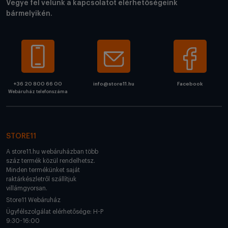
Vegye fel velünk a kapcsolatot elérhetőségeink
bármelyikén.
+36 20 800 66 00
info@store11.hu
Facebook
Webáruház telefonszáma
STORE11
A store11.hu webáruházban több
száz termék közül rendelhetsz.
Minden termékünket saját
raktárkészletről szállítjuk
villámgyorsan.
Store11 Webáruház
Ügyfélszolgálat elérhetősége: H-P
9:30-16:00