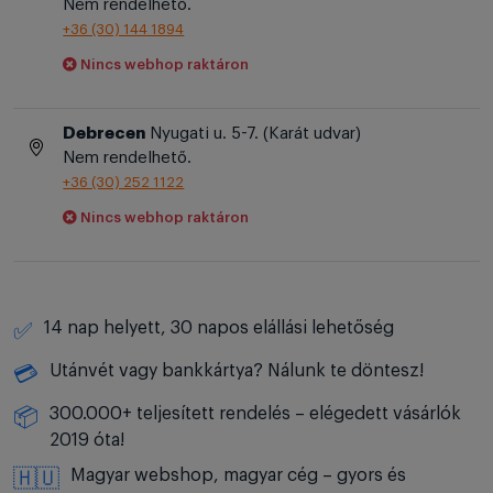
Nem rendelhető.
+36 (30) 144 1894
Nincs webhop raktáron
Debrecen
Nyugati u. 5-7. (Karát udvar)
Nem rendelhető.
+36 (30) 252 1122
Nincs webhop raktáron
14 nap helyett, 30 napos elállási lehetőség
✅
Utánvét vagy bankkártya? Nálunk te döntesz!
💳
300.000+ teljesített rendelés – elégedett vásárlók
📦
2019 óta!
Magyar webshop, magyar cég – gyors és
🇭🇺