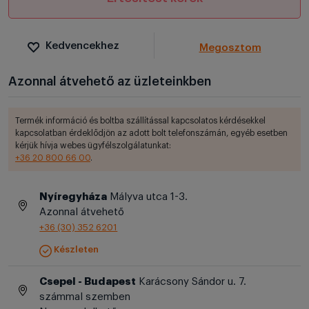
Kedvencekhez
Megosztom
Azonnal átvehető az üzleteinkben
Termék információ és boltba szállítással kapcsolatos kérdésekkel
kapcsolatban érdeklődjön az adott bolt telefonszámán, egyéb esetben
kérjük hívja webes ügyfélszolgálatunkat:
+36 20 800 66 00
.
Nyíregyháza
Mályva utca 1-3.
Azonnal átvehető
+36 (30) 352 6201
Készleten
Csepel - Budapest
Karácsony Sándor u. 7.
számmal szemben