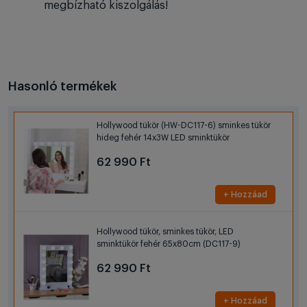
megbízható kiszolgálás!
Hasonló termékek
Hollywood tükör (HW-DC117-6) sminkes tükör
hideg fehér 14x3W LED sminktükör
62 990 Ft
+ Hozzáad
Hollywood tükör, sminkes tükör, LED
sminktükör fehér 65x80cm (DC117-9)
62 990 Ft
+ Hozzáad