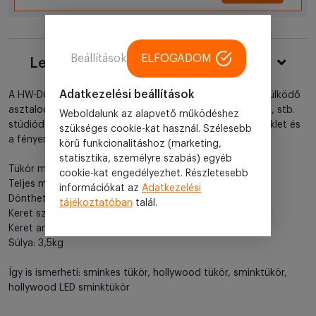
Beállítások
ELFOGADOM
Leírás
Adatkezelési beállítások
A HW-DC117-8 Hollywood tükör, amivel feldobhatod fésülködő
asztalod. A LED tükör biztosan a szobád vagy smink, haj, stb.
Weboldalunk az alapvető működéshez
stúdiód hasznos és dizájnos kelléke lesz. A színhőmérséklet és
szükséges cookie-kat használ. Szélesebb
a fényerő állítható a tükrön található érintő gombokkal.
körű funkcionalitáshoz (marketing,
statisztika, személyre szabás) egyéb
Tükör mérete: 30x41cm
cookie-kat engedélyezhet. Részletesebb
Teljes mérete: 36,5x47,5cm
információkat az
Adatkezelési
Dönthetőség: 180 fok
tájékoztatóban
talál.
Keret színe: fehér
Keret anyaga: alumínium
Súlya: 3,5kg
Így is ismerheti: sminkes tükör, hollywood tükör, sminktükör,
hollywood LED sminktükör