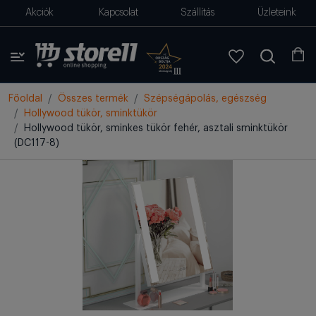
Akciók
Kapcsolat
Szállítás
Üzleteink
Főoldal
Összes termék
Szépségápolás, egészség
Hollywood tükör, sminktükör
Hollywood tükör, sminkes tükör fehér, asztali sminktükör
(DC117-8)