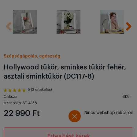
Szépségápolás, egészség
Hollywood tükör, sminkes tükör fehér,
asztali sminktükör (DC117-8)
5 (2 értékelés)
Cikksz.:
SKU:
Azonosító: ST-4158
22 990 Ft
Nincs webshop raktáron
Értesítést kérek