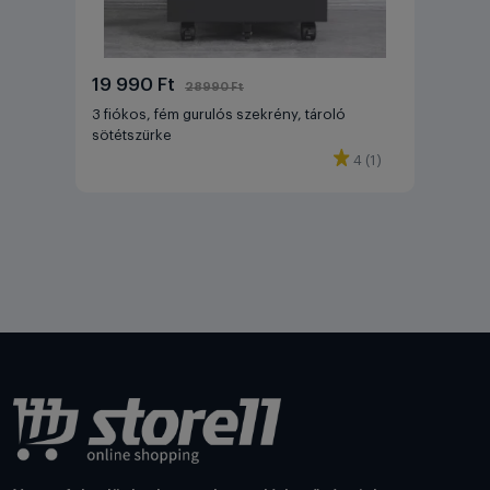
19 990 Ft
28990 Ft
3 fiókos, fém gurulós szekrény, tároló
sötétszürke
4 (1)