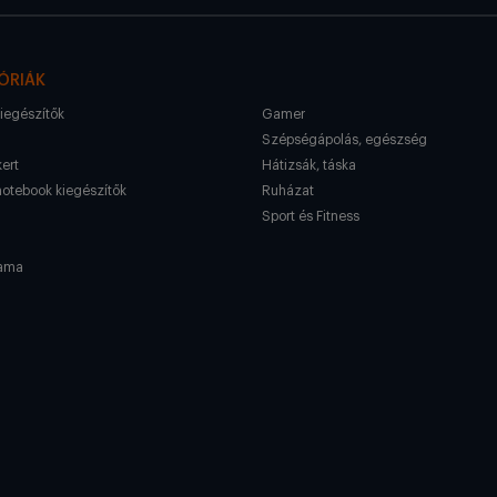
ÓRIÁK
kiegészítők
Gamer
Szépségápolás, egészség
kert
Hátizsák, táska
notebook kiegészítők
Ruházat
Sport és Fitness
ama