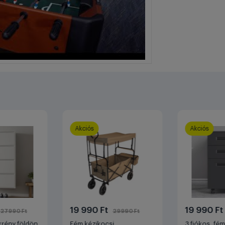
Akciós
Akciós
19 990 Ft
19 990 F
27990 Ft
29990 Ft
rény földön
Fém kézikocsi,
3 fiókos, fé