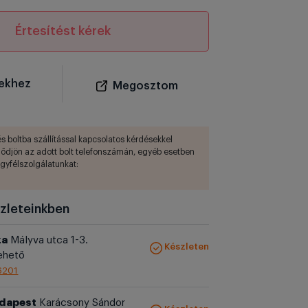
Értesítést kérek
ekhez
Megosztom
s boltba szállítással kapcsolatos kérdésekkel
lődjön az adott bolt telefonszámán, egyéb esetben
ügyfélszolgálatunkat:
zleteinkben
za
Mályva utca 1-3.
Készleten
ehető
6201
udapest
Karácsony Sándor