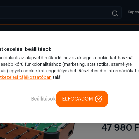
Kapcs
Kifutók
Blog
al
Csocsó asztal, asztali foci, csocsóasztal (MD018)
tkezelési beállítások
oldalunk az alapvető működéshez szükséges cookie-kat használ.
lesebb körű funkcionalitáshoz (marketing, statisztika, személyre
bás) egyéb cookie-kat engedélyezhet. Részletesebb információkat 
Csocsó asztal
tkezelési tájékoztatóban
talál.
Csocsó asz
csocsóasz
Beállítások
ELFOGADOM
4.9 (92
47 980 F