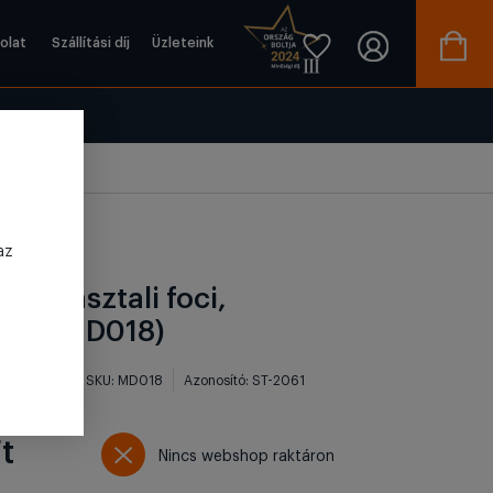
olat
Szállítási díj
Üzleteink
az
tal, asztali foci,
tal (MD018)
 értékelés)
SKU: MD018
Azonosító: ST-2061
t
Nincs webshop raktáron