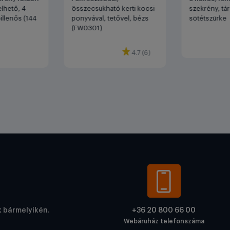
elhető, 4
összecsukható kerti kocsi
szekrény, tá
illenős (144
ponyvával, tetővel, bézs
sötétszürke
(FW0301)
4.7 (6)
k bármelyikén.
+36 20 800 66 00
Webáruház telefonszáma