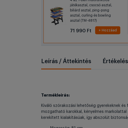
4 az 1-ben multifunkciós
játékasztal, csocsó asztal,
biliárd asztal, ping-pong
asztal, curling és bowling
asztal (TM-4817)
71 990 Ft
+ Hozzáad
Leírás / Áttekintés
Értékelé
Termékleírás:
​Kiváló szórakozási lehetőség gyerekeknek és 
mozgatható karokkal, kényelmes markolattal a
kerekített kialakításúak, így abszolút biztonsá