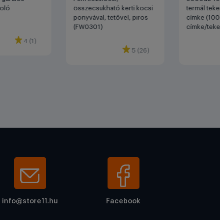
roló
összecsukható kerti kocsi
termál teke
ponyvával, tetővel, piros
címke (10
(FW0301)
címke/teke
4 (1)
5 (26)
info@store11.hu
Facebook