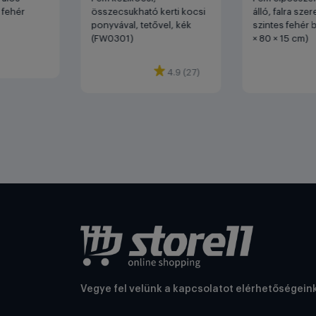
 fehér
összecsukható kerti kocsi
álló, falra szer
ponyvával, tetővel, kék
szintes fehér b
(FW0301)
× 80 × 15 cm)
4.9 (27)
Vegye fel velünk a kapcsolatot elérhetőségein