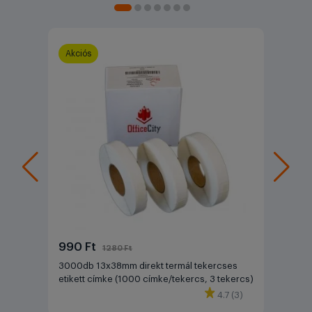
Akciós
990 Ft
1280 Ft
3000db 13x38mm direkt termál tekercses
etikett címke (1000 címke/tekercs, 3 tekercs)
4.7 (3)