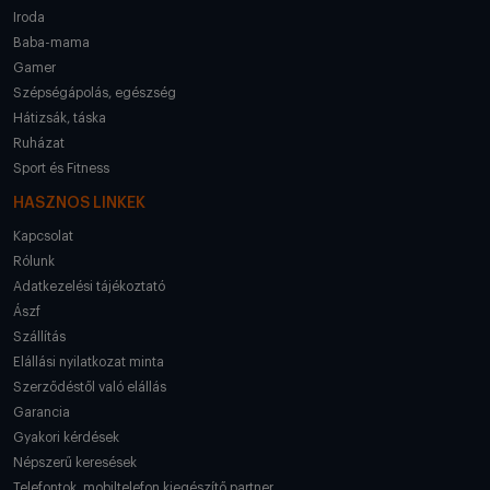
Iroda
Baba-mama
Gamer
Szépségápolás, egészség
Hátizsák, táska
Ruházat
Sport és Fitness
HASZNOS LINKEK
Kapcsolat
Rólunk
Adatkezelési tájékoztató
Ászf
Szállítás
Elállási nyilatkozat minta
Szerződéstől való elállás
Garancia
Gyakori kérdések
Népszerű keresések
Telefontok, mobiltelefon kiegészítő partner