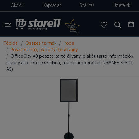
Akciók
Kapcsolat
Szállítás
Üzleteink
Főoldal
Összes termék
Iroda
Posztertartó, plakáttartó állvány
OfficeCity A3 posztertartó állvány, plakát tartó információs
állvány álló fekete színben, alumínium kerettel (25MM-FL-PS01-
A3)