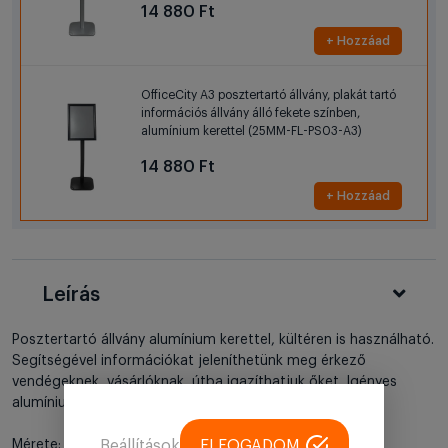
14 880 Ft
+ Hozzáad
OfficeCity A3 posztertartó állvány, plakát tartó
információs állvány álló fekete színben,
alumínium kerettel (25MM-FL-PS03-A3)
14 880 Ft
+ Hozzáad
Leírás
Posztertartó állvány alumínium kerettel, kültéren is használható.
Segítségével információkat jeleníthetünk meg érkező
vendégeknek, vásárlóknak, útba igazíthatjuk őket. Igényes
alumínium kerettel, aminek 25mm a vastagsága.
Beállítások
ELFOGADOM
Mérete: A3