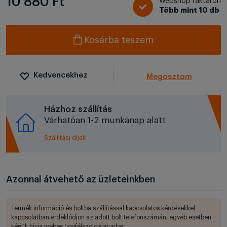
10 880 Ft
Webshop raktáron
Több mint 10 db
Kosárba teszem
Kedvencekhez
Megosztom
Házhoz szállítás
Várhatóan 1-2 munkanap alatt
Szállítási díjak
Azonnal átvehető az üzleteinkben
Termék információ és boltba szállítással kapcsolatos kérdésekkel
kapcsolatban érdeklődjön az adott bolt telefonszámán, egyéb esetben
kérjük hívja webes ügyfélszolgálatunkat: