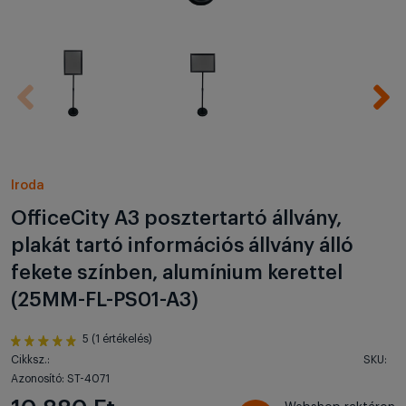
Iroda
OfficeCity A3 posztertartó állvány,
plakát tartó információs állvány álló
fekete színben, alumínium kerettel
(25MM-FL-PS01-A3)
5 (1 értékelés)
Cikksz.:
SKU:
Azonosító: ST-4071