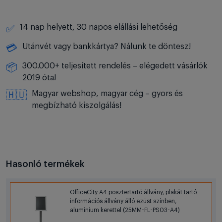
14 nap helyett, 30 napos elállási lehetőség
✅
Utánvét vagy bankkártya? Nálunk te döntesz!
💳
300.000+ teljesített rendelés – elégedett vásárlók
📦
2019 óta!
Magyar webshop, magyar cég – gyors és
🇭🇺
megbízható kiszolgálás!
Hasonló termékek
OfficeCity A4 posztertartó állvány, plakát tartó
információs állvány álló ezüst színben,
alumínium kerettel (25MM-FL-PS03-A4)