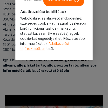
Keret vastagsága: 25mm
Színe: fekete
Adatkezelési beállítások
180°-ban dönthető
Weboldalunk az alapvető működéshez
360°-ban forgatható
szükséges cookie-kat használ. Szélesebb
Állítható magasság: 80-130cm
körű funkcionalitáshoz (marketing,
Alumínium láb
statisztika, személyre szabás) egyéb
Talp átmérője: 25cm
cookie-kat engedélyezhet. Részletesebb
Rozsdamentes acél talp
információkat az
Adatkezelési
180°-ban dönthető
tájékoztatóban
talál.
360°-ban forgatható
poszter tartó állvány, Plakáttartó
Így is ismerheti:
állvány, álló plakáttartó, álló posztertartó, állványos
információs tábla, várakoztató tábla