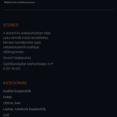
Webáruház telefonszáma
STORE11
A store11.hu webáruházban több
száz termék közül rendelhetsz.
Minden termékünket saját
raktárkészletről szállítjuk
villámgyorsan.
Store11 Webáruház
Ügyfélszolgálat elérhetősége: H-P
9:30-16:00
KATEGÓRIÁK
Kisállat kiegészítők
Hobbi
Otthon, kert
Laptop, notebook kiegészítők
Grill