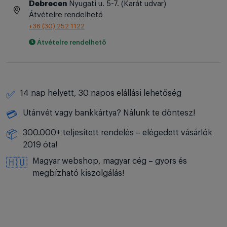
Debrecen
Nyugati u. 5-7. (Karát udvar)
Átvételre rendelhető
+36 (30) 252 1122
Átvételre rendelhető
14 nap helyett, 30 napos elállási lehetőség
✅
Utánvét vagy bankkártya? Nálunk te döntesz!
💳
300.000+ teljesített rendelés – elégedett vásárlók
📦
2019 óta!
Magyar webshop, magyar cég – gyors és
🇭🇺
megbízható kiszolgálás!