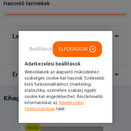
Hasonló termékek
Leírás
Beállítások
ELFOGADOM
Adatkezelési beállítások
Weboldalunk az alapvető működéshez
Értékelések
szükséges cookie-kat használ. Szélesebb
körű funkcionalitáshoz (marketing,
statisztika, személyre szabás) egyéb
cookie-kat engedélyezhet. Részletesebb
Kihagyhatatlan akciók
információkat az
Adatkezelési
tájékoztatóban
talál.
Akciós