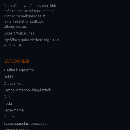
A store11.hu webáruházban több
száz termék közül rendelhetsz.
Minden termékünket saját
raktárkészletről szállítjuk
villámgyorsan.
Store11 Webáruház
Ügyfélszolgálat elérhetősége: H-P
9:30-16:00
KATEGÓRIÁK
Kisállat kiegészítők
Hobbi
Otthon, kert
Laptop, notebook kiegészítők
Grill
Iroda
Baba-mama
Gamer
Szépségápolás, egészség