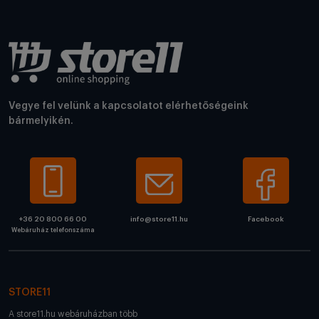
Vegye fel velünk a kapcsolatot elérhetőségeink
bármelyikén.
+36 20 800 66 00
info@store11.hu
Facebook
Webáruház telefonszáma
STORE11
A store11.hu webáruházban több