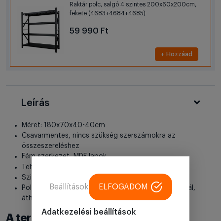
Raktár polc, salgó 4 szintes 200x60x200cm,
fekete (4683+4684+4685)
59 990 Ft
+ Hozzáad
Leírás
Méret: 180x70x40-40cm
Csavarmentes, nincs szükség szerszámokra az
összeszereléshez
Fém szerkezet, MDF lapok
szintenként
Teherbírás: 175kg
Szintek/ polcok száma: 5db
Beállítások
ELFOGADOM
Polcok közötti távolság: 42cm - egyenlő elosztásnál,
áthelyezhető 3.5cm-enként a polc bárhová
Adatkezelési beállítások
A termékhez megfelelő méretű és