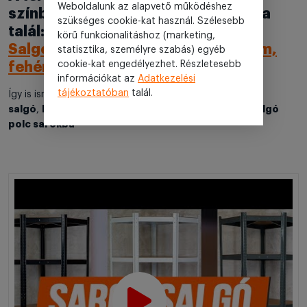
Weboldalunk az alapvető működéshez
színben egyező elemet ide kattintva
szükséges cookie-kat használ. Szélesebb
talál:
körű funkcionalitáshoz (marketing,
Salgó polc, 5 szintes 180x90x40cm,
statisztika, személyre szabás) egyéb
fehér
cookie-kat engedélyezhet. Részletesebb
információkat az
Adatkezelési
tájékoztatóban
talál.
5 polcos salgó
csavarozás mentes
Így is ismerheti:
,
salgó
MDF lapos salgó, fehér polc, sarok salgó, salgó
,
polc sarokba