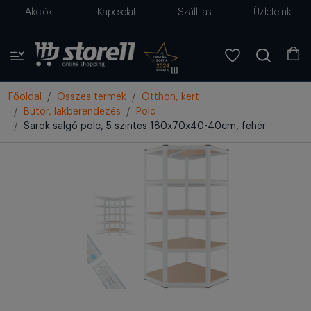
Akciók
Kapcsolat
Szállítás
Üzleteink
Főoldal
Összes termék
Otthon, kert
Bútor, lakberendezés
Polc
Sarok salgó polc, 5 szintes 180x70x40-40cm, fehér