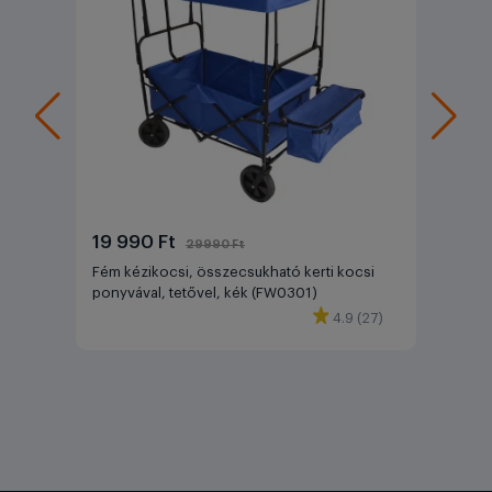
19 990 Ft
29990 Ft
Fém kézikocsi, összecsukható kerti kocsi
ponyvával, tetővel, kék (FW0301)
4.9 (27)