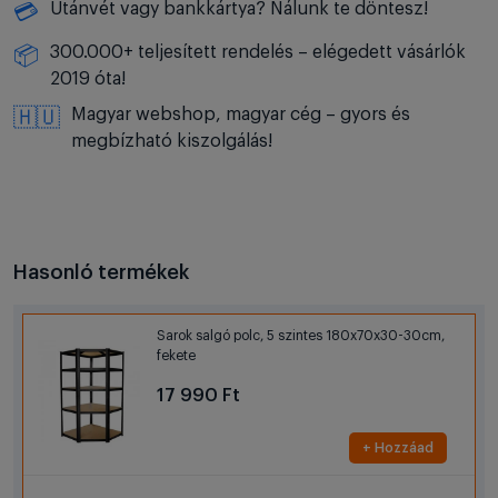
Utánvét vagy bankkártya? Nálunk te döntesz!
💳
300.000+ teljesített rendelés – elégedett vásárlók
📦
2019 óta!
Magyar webshop, magyar cég – gyors és
🇭🇺
megbízható kiszolgálás!
Hasonló termékek
Sarok salgó polc, 5 szintes 180x70x30-30cm,
fekete
17 990 Ft
+ Hozzáad