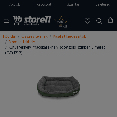
Akciók
Kapcsolat
Szállítás
Üzleteink
Főoldal
Összes termék
Kisállat kiegészítők
Macska fekhely
Kutyafekhely, macskafekhely sötétzöld színben L méret
(CAYJ212)