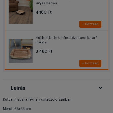
kutya / macska
4 180 Ft
+ Hozzáad
Kisállat fekhely, S méret, bézs-barna kutya /
macska
3 480 Ft
+ Hozzáad
Leírás
Kutya, macska fekhely sötétzöld színben
Méret: 68x55 cm