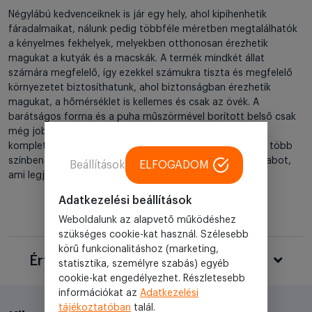
Négylábú kedvenceiknek is jár egy hely, ahol kipihenhetik
fáradalmaikat, nálunk pedig többféle méretben megtalálhatók
a kényelmes fekhelyek, melyekben otthonosan érezhetik
magukat a kutyák és a macskák. A termék mindkét állat
számára megfelelő, így ezekkel számukra tiszta és megfelelő
környezetet biztosíthatunk, ahol biztonságban érezhetik
magukat, a hőmérséklet is kellemes és csak az övék. A
barátságos forma és a puha műszörmével borított belső csak
még jobbá teszi a fekhelyet, ami ráadásul mosható is
kompletten, maximum 30 fokon, kímélő mosással. Mivel több
színben is elérhető, könnyedén kiválaszthatjuk azt a darabot,
Beállítások
ELFOGADOM
ami legjobban illeszkedik lakóterünk dizájnjához.
Adatkezelési beállítások
Weboldalunk az alapvető működéshez
szükséges cookie-kat használ. Szélesebb
körű funkcionalitáshoz (marketing,
Értékelések
statisztika, személyre szabás) egyéb
cookie-kat engedélyezhet. Részletesebb
információkat az
Adatkezelési
tájékoztatóban
talál.