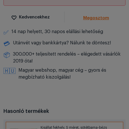
Kedvencekhez
Megosztom
14 nap helyett, 30 napos elállási lehetőség
✅
Utánvét vagy bankkártya? Nálunk te döntesz!
💳
300.000+ teljesített rendelés – elégedett vásárlók
📦
2019 óta!
Magyar webshop, magyar cég – gyors és
🇭🇺
megbízható kiszolgálás!
Hasonló termékek
Kisállat fekhely, S méret, sötétbarna-bézs