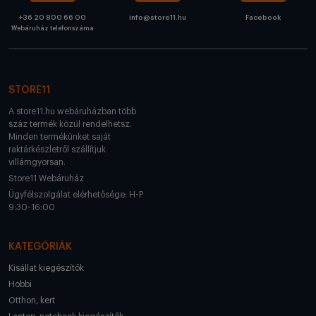
+36 20 800 66 00
info@store11.hu
Facebook
Webáruház telefonszáma
STORE11
A store11.hu webáruházban több
száz termék közül rendelhetsz.
Minden termékünket saját
raktárkészletről szállítjuk
villámgyorsan.
Store11 Webáruház
Ügyfélszolgálat elérhetősége: H-P
9:30-16:00
KATEGÓRIÁK
Kisállat kiegészítők
Hobbi
Otthon, kert