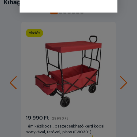
Kihagyhatatlan akciók
Akciós
19 990 Ft
29990 Ft
Fém kézikocsi, összecsukható kerti kocsi
ponyvával, tetővel, piros (FW0301)