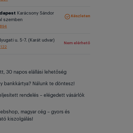
udapest
Karácsony Sándor
Készleten
al szemben
1894
yugati u. 5-7. (Karát udvar)
Nem elérhető
1122
tt, 30 napos elállási lehetőség
y bankkártya? Nálunk te döntesz!
ljesített rendelés – elégedett vásárlók
ebshop, magyar cég – gyors és
tó kiszolgálás!