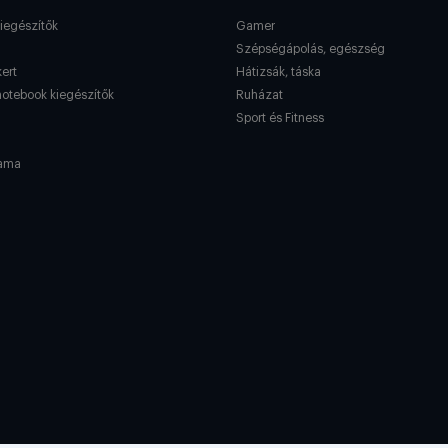
kiegészítők
Gamer
Szépségápolás, egészség
kert
Hátizsák, táska
notebook kiegészítők
Ruházat
Sport és Fitness
ama