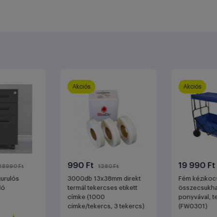
Akciós
Akciós
990 Ft
19 990 F
28990 Ft
1280 Ft
gurulós
3000db 13x38mm direkt
Fém kézikocs
ló
termál tekercses etikett
összecsukhat
címke (1000
ponyvával, t
címke/tekercs, 3 tekercs)
(FW0301)