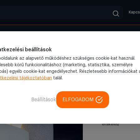
Kapcs
Kifutók
Blog
ri LED lámpa
Kültéri fali LED lámpa 6W fehér színű IP65 vízálló
tkezelési beállítások
oldalunk az alapvető működéshez szükséges cookie-kat használ.
lesebb körű funkcionalitáshoz (marketing, statisztika, személyre
bás) egyéb cookie-kat engedélyezhet. Részletesebb információkat 
Kültéri LED lámpa
tkezelési tájékoztatóban
talál.
Kültéri f
színű IP6
Beállítások
ELFOGADOM
fényű (1
5 (2
értékelés)