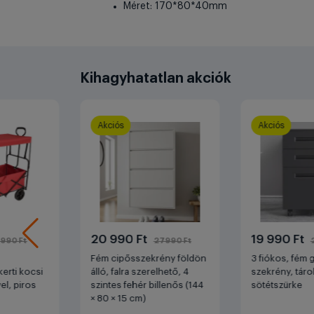
Méret: 170*80*40mm
Kihagyhatatlan akciók
Akciós
Akciós
20 990 Ft
19 990 Ft
990 Ft
27990 Ft
Fém cipősszekrény földön
3 fiókos, fém 
erti kocsi
álló, falra szerelhető, 4
szekrény, táro
el, piros
szintes fehér billenős (144
sötétszürke
× 80 × 15 cm)