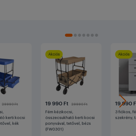
Akciós
Akciós
t
19 990 Ft
19 990 
29990 Ft
29990 Ft
i,
Fém kézikocsi,
3 fiókos, f
ó kerti kocsi
összecsukható kerti kocsi
szekrény, t
etővel, kék
ponyvával, tetővel, bézs
(FW0301)