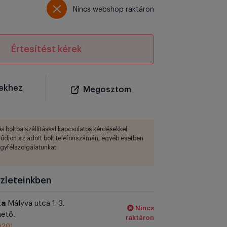
Nincs webshop raktáron
Értesítést kérek
ekhez
Megosztom
s boltba szállítással kapcsolatos kérdésekkel
lődjön az adott bolt telefonszámán, egyéb esetben
ügyfélszolgálatunkat:
zleteinkben
za
Mályva utca 1-3.
Nincs
ető.
raktáron
6201