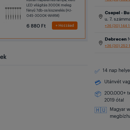
Kültéri napelemes lámpa, kerti
LED világítás 3000K meleg
fényű 7db-os kiszerelés (HJ-
Csepel - B
045-3000K-WARM)
u. 7. számm
6 880 Ft
+ Hozzáad
+36 (30) 144 
Debrecen
N
+36 (30) 252 
sek
14 nap helye
✅
Utánvét vag
💳
200.000+ te
📦
2019 óta!
Magyar w
🇭🇺
megbízha