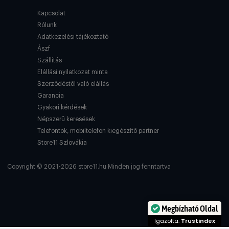
Kapcsolat
Rólunk
Adatkezelési tájékoztató
Ászf
Szállítás
Elállási nyilatkozat minta
Szerződéstől való elállás
Garancia
Gyakori kérdések
Népszerű keresések
Telefontok, mobiltelefon kiegészítő partner
Store11 Szlovákia
Copyright © 2021-2026 store11.hu Minden jog fenntartva
Megbízható Oldal
Igazolta:
Trustindex