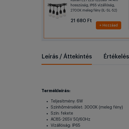
Kültéri E27 LED izzósor 14.4m
hosszúság, IP65 vízállóság,
2700K meleg fény (IL-SL-52)
21 680 Ft
+ Hozzáad
Leírás / Áttekintés
Értékelé
Termékleírás:
Teljesítmény: 6W
Színhőmérséklet: 3000K (meleg fény)
Szín: fekete
AC85-265V 50/60Hz
Vízállóság: IP65