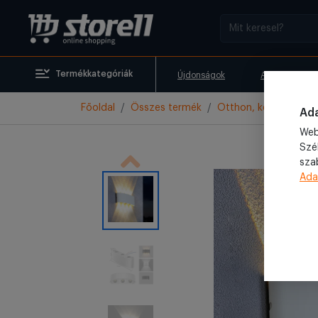
Termékkategóriák
Újdonságok
Akciók
Főoldal
Összes termék
Otthon, kert
Külté
Ada
Web
Szé
sza
Ada