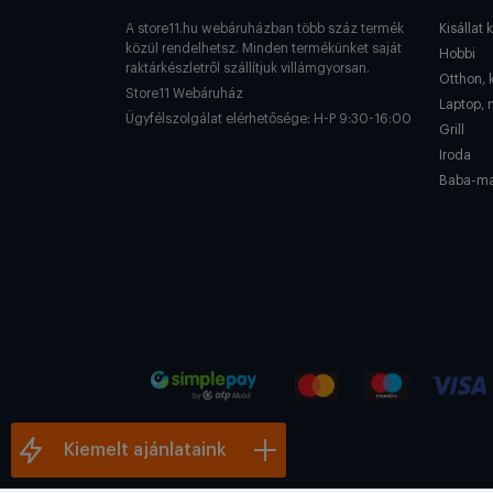
A store11.hu webáruházban több száz termék
Kisállat 
közül rendelhetsz. Minden termékünket saját
Hobbi
raktárkészletről szállítjuk villámgyorsan.
Otthon, 
Store11 Webáruház
Laptop, 
Ügyfélszolgálat elérhetősége: H-P 9:30-16:00
Grill
Iroda
Baba-m
Kiemelt ajánlataink