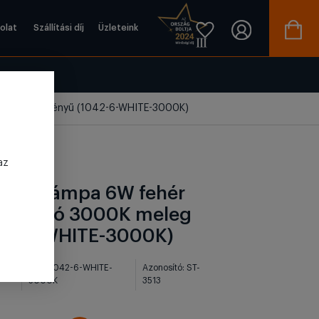
olat
Szállítási díj
Üzleteink
 3000K meleg fényű (1042-6-WHITE-3000K)
az
ali LED lámpa 6W fehér
5 vízálló 3000K meleg
042-6-WHITE-3000K)
SKU: 1042-6-WHITE-
Azonosító: ST-
3000K
3513