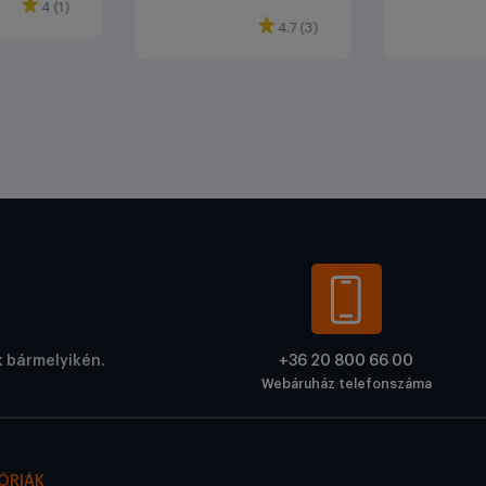
4 (1)
4.7 (3)
k bármelyikén.
+36 20 800 66 00
Webáruház telefonszáma
ÓRIÁK