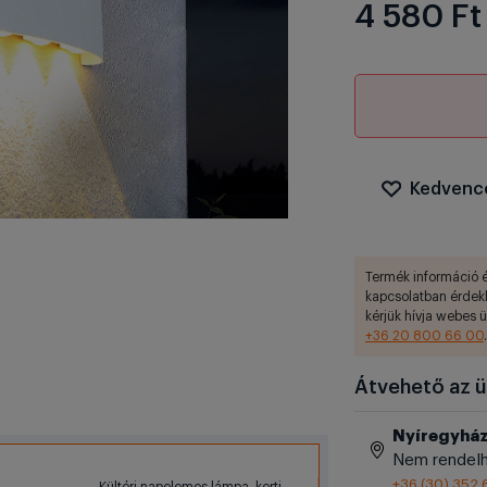
4 580 Ft
Kedvenc
Termék információ é
kapcsolatban érdek
kérjük hívja webes 
+36 20 800 66 00
.
Átvehető az ü
Nyíregyhá
Nem rendelh
+36 (30) 352 