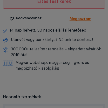
Értesítést kérek
Kedvencekhez
Megosztom
14 nap helyett, 30 napos elállási lehetőség
✅
Utánvét vagy bankkártya? Nálunk te döntesz!
💳
300.000+ teljesített rendelés – elégedett vásárlók
📦
2019 óta!
Magyar webshop, magyar cég – gyors és
🇭🇺
megbízható kiszolgálás!
Hasonló termékek