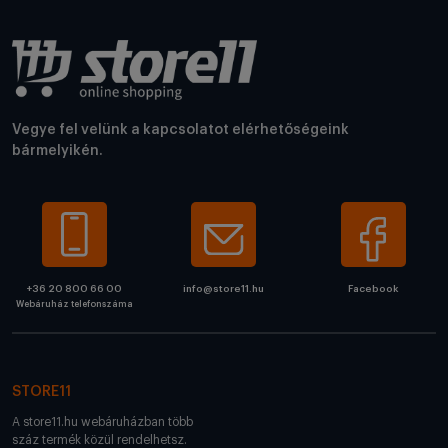
Vegye fel velünk a kapcsolatot elérhetőségeink
bármelyikén.
+36 20 800 66 00
info@store11.hu
Facebook
Webáruház telefonszáma
STORE11
A store11.hu webáruházban több
száz termék közül rendelhetsz.