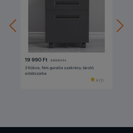
19 990 Ft
28990 Ft
3 fiókos, fém gurulós szekrény, tároló
sötétszürke
4 (1)