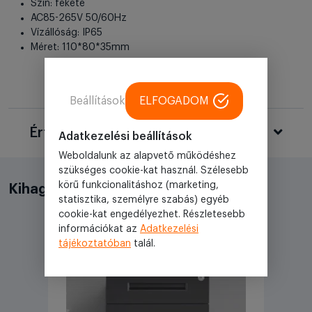
Szín: fekete
AC85-265V 50/60Hz
Vízállóság: IP65
Méret: 110*80*35mm
Beállítások
ELFOGADOM
Értékelések
Adatkezelési beállítások
Weboldalunk az alapvető működéshez
szükséges cookie-kat használ. Szélesebb
körű funkcionalitáshoz (marketing,
Kihagyhatatlan akciók
statisztika, személyre szabás) egyéb
cookie-kat engedélyezhet. Részletesebb
információkat az
Adatkezelési
tájékoztatóban
talál.
Akciós