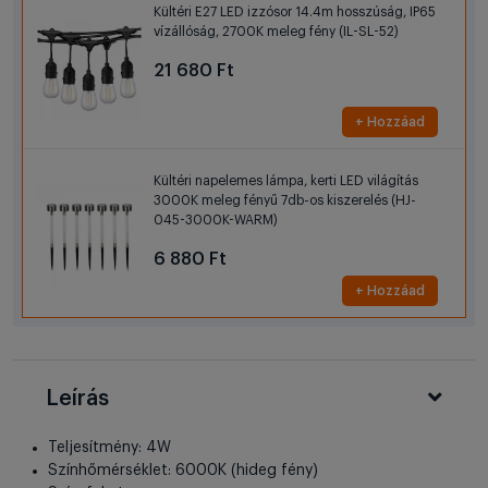
Kültéri E27 LED izzósor 14.4m hosszúság, IP65
vízállóság, 2700K meleg fény (IL-SL-52)
21 680 Ft
+ Hozzáad
Kültéri napelemes lámpa, kerti LED világítás
3000K meleg fényű 7db-os kiszerelés (HJ-
045-3000K-WARM)
6 880 Ft
+ Hozzáad
Leírás
Teljesítmény: 4W
Színhőmérséklet: 6000K (hideg fény)