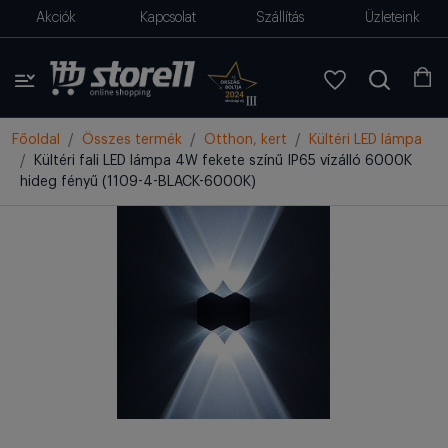
Akciók
Kapcsolat
Szállítás
Üzleteink
Főoldal
Összes termék
Otthon, kert
Kültéri LED lámpa
Kültéri fali LED lámpa 4W fekete színű IP65 vízálló 6000K
hideg fényű (1109-4-BLACK-6000K)