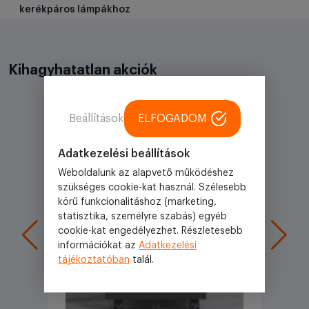
kerékpáros lámpákhoz
Kihagyhatatlan akciók
Beállítások
ELFOGADOM
Akciós
Adatkezelési beállítások
Weboldalunk az alapvető működéshez
szükséges cookie-kat használ. Szélesebb
körű funkcionalitáshoz (marketing,
statisztika, személyre szabás) egyéb
cookie-kat engedélyezhet. Részletesebb
információkat az
Adatkezelési
tájékoztatóban
talál.