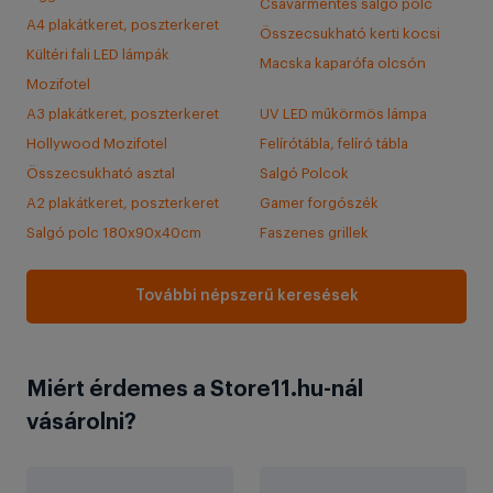
Csavarmentes salgó polc
A4 plakátkeret, poszterkeret
Összecsukható kerti kocsi
Kültéri fali LED lámpák
Macska kaparófa olcsón
Mozifotel
A3 plakátkeret, poszterkeret
UV LED műkörmös lámpa
Hollywood Mozifotel
Felírótábla, felíró tábla
Összecsukható asztal
Salgó Polcok
A2 plakátkeret, poszterkeret
Gamer forgószék
Salgó polc 180x90x40cm
Faszenes grillek
További népszerű keresések
Miért érdemes a Store11.hu-nál
vásárolni?