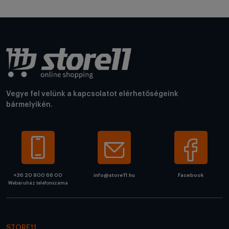
Vegye fel velünk a kapcsolatot elérhetőségeink
bármelyikén.
+36 20 800 66 00
info@store11.hu
Facebook
Webáruház telefonszáma
STORE11