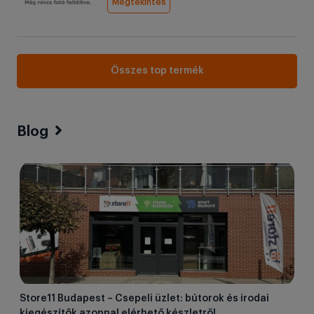
Megtekintés
Összes top termék
Blog
Store11 Budapest – Csepeli üzlet: bútorok és irodai
kiegészítők azonnal elérhető készletről