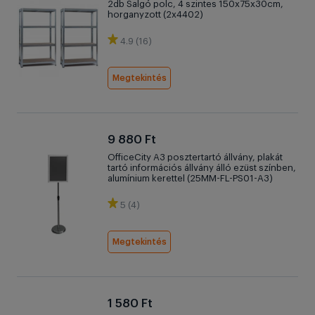
2db Salgó polc, 4 szintes 150x75x30cm,
horganyzott (2x4402)
4.9 (16)
Megtekintés
9 880 Ft
OfficeCity A3 posztertartó állvány, plakát
tartó információs állvány álló ezüst színben,
alumínium kerettel (25MM-FL-PS01-A3)
5 (4)
Megtekintés
1 580 Ft