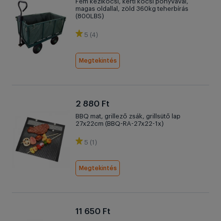
Fém kézikocsi, kerti kocsi ponyvával,
magas oldallal, zöld 360kg teherbírás
(800LBS)
5 (4)
Megtekintés
2 880 Ft
BBQ mat, grillező zsák, grillsütő lap
27x22cm (BBQ-RA-27x22-1x)
5 (1)
Megtekintés
11 650 Ft