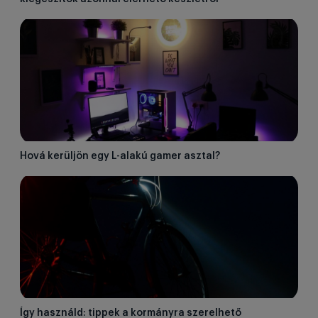
Hová kerüljön egy L-alakú gamer asztal?
Így használd: tippek a kormányra szerelhető