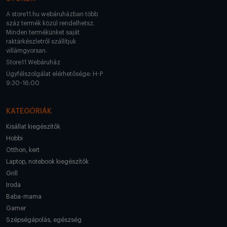
A store11.hu webáruházban több
száz termék közül rendelhetsz.
Minden termékünket saját
raktárkészletről szállítjuk
villámgyorsan.
Store11 Webáruház
Ügyfélszolgálat elérhetősége: H-P
9:30-16:00
KATEGÓRIÁK
Kisállat kiegészítők
Hobbi
Otthon, kert
Laptop, notebook kiegészítők
Grill
Iroda
Baba-mama
Gamer
Szépségápolás, egészség