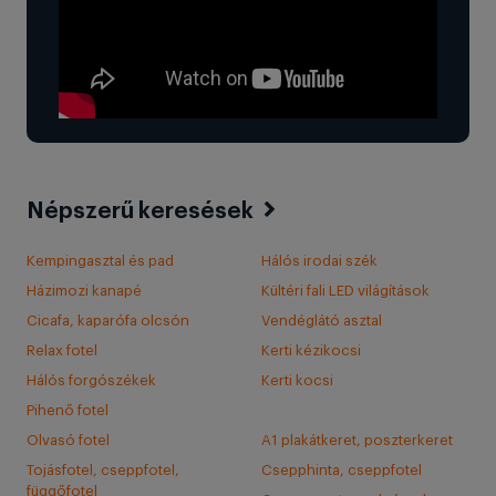
Népszerű keresések
Kempingasztal és pad
Hálós irodai szék
Házimozi kanapé
Kültéri fali LED világítások
Cicafa, kaparófa olcsón
Vendéglátó asztal
Relax fotel
Kerti kézikocsi
Hálós forgószékek
Kerti kocsi
Pihenő fotel
Olvasó fotel
A1 plakátkeret, poszterkeret
Tojásfotel, cseppfotel,
Csepphinta, cseppfotel
függőfotel