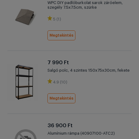
WPC DIY padlóburkolat sarok záróelem,
szegély 7.5x7.5cm, szürke
5 (1)
Megtekintés
7 990 Ft
Salgó polc, 4 szintes 150x75x30cm, fekete
4.9 (10)
Megtekintés
36 900 Ft
Alumínium rámpa (40907100-ATC2)