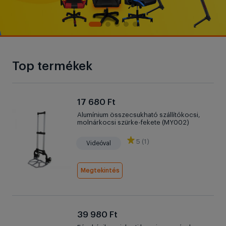
Top termékek
17 680 Ft
Alumínium összecsukható szállítókocsi,
molnárkocsi szürke-fekete (MY002)
5 (1)
Videóval
Megtekintés
39 980 Ft