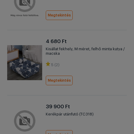
Megtekintés
4 680 Ft
Kisállat fekhely, M méret, felhő minta kutya /
macska
5 (2)
Megtekintés
39 900 Ft
Kerékpár utánfutó (TC318)