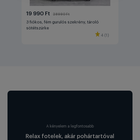
19 990 Ft
28990 Ft
3 fiókos, fém gurulós szekrény, tároló
sötétszürke
4 (1)
A kényelem a legfontosabb
Relax fotelek, akár pohártartóval