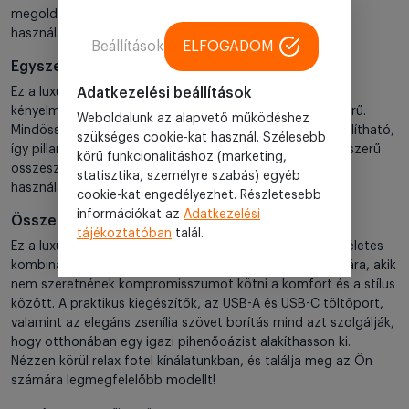
megoldás biztosítja, hogy eszközei mindig kéznél és
használatra készen legyenek.
Beállítások
ELFOGADOM
Egyszerű és gyors összeszerelés
Adatkezelési beállítások
Ez a luxus fekvőfotel nemcsak a használat során kínál
kényelmet, hanem az összeszerelése is rendkívül egyszerű.
Weboldalunk az alapvető működéshez
Mindössze néhány perc alatt, szerszámok nélkül összeállítható,
szükséges cookie-kat használ. Szélesebb
így pillanatok alatt élvezheti a pihenés élményét. Az egyszerű
körű funkcionalitáshoz (marketing,
összeszerelés különösen előnyös, ha gyorsan szeretné
statisztika, személyre szabás) egyéb
használatba venni a fotelt.
cookie-kat engedélyezhet. Részletesebb
információkat az
Adatkezelési
Összegzés és extra funkciók
tájékoztatóban
talál.
Ez a luxus fekvőfotel a kényelem és a funkcionalitás tökéletes
kombinációját nyújtja, ideális választás mindazok számára, akik
nem szeretnének kompromisszumot kötni a komfort és a stílus
között. A praktikus kiegészítők, az USB-A és USB-C töltőport,
valamint az elegáns zsenília szövet borítás mind azt szolgálják,
hogy otthonában egy igazi pihenőoázist alakíthasson ki.
Nézzen körül relax fotel kínálatunkban, és találja meg az Ön
számára legmegfelelőbb modellt!