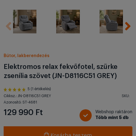
Bútor, lakberendezés
Elektromos relax fekvőfotel, szürke
zsenília szövet (JN-D8116C51 GREY)
5 (1 értékelés)
Cikksz.: JN-D8116C51 GREY
SKU:
Azonosító: ST-4681
129 990 Ft
Webshop raktáron
Több mint 5 db
Kosárba teszem