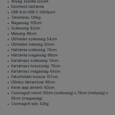
Anyag: zsenília szövet
Dönthető háttámla
USB-A és USB-C töltőport
Teherbírás: 135kg
Magasság: 105cm
Szélesség: 82cm
Mélység: 88cm
Ülőfelület szélesség: 54cm
Ülőfelület mélység: 50cm
Háttámla szélesség: 74cm
Háttámla magasság: 68cm
Kartámasz szélesség: 14cm
Kartámasz hosszúság: 75cm
Kartámasz magasság: 64cm
Fekvőfelület hossza: 157cm
Ülőrész lábtartóval: 96cm
Kerek alap átmérő: 60cm
Csomagolt méret: 83cm (szélesség) x 76cm (mélység) x
65cm (magasság)
Csomagolt súly: 42kg