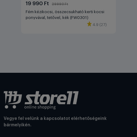
19 990 Ft
29990 Ft
Fém kézikocsi, összecsukható kerti kocsi
ponyvával, tetővel, kék (FW0301)
4.9 (27)
Vegye fel velünk a kapcsolatot elérhetőségeink
bármelyikén.