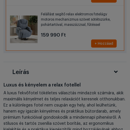
Felállást segítő relax elektromos fotelágy
motoros mechanizmus szövet sötétszürke,
pohártartóval, masszázzsal, fűtéssel
159 990 Ft
+ Hozzáad
Leírás
Luxus és kényelem a relax fotellel
A luxus fekvőfotel tökéletes választás mindazok számára, akik
maximális kényelmet és teljes relaxációt keresnek otthonukban.
Ez a különleges fotel nem csupán egy hely, ahol leülhetünk,
hanem egy igazán kényelmes és praktikus bútordarab, amely
prémium funkcióival gondoskodik a mindennapi pihenésről. A
stílusos és tartós zsenília szövet borítás, az ergonomikus
kialakítás és a praktikus kiegészítők mind hozzájárulnak ahhoz,