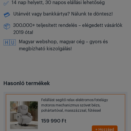
14 nap helyett, 30 napos elállási lehetőség
✅
Utánvét vagy bankkártya? Nálunk te döntesz!
💳
300.000+ teljesített rendelés – elégedett vásárlók
📦
2019 óta!
Magyar webshop, magyar cég – gyors és
🇭🇺
megbízható kiszolgálás!
Hasonló termékek
Felállást segítő relax elektromos fotelágy
motoros mechanizmus szövet bézs,
pohártartóval, masszázzsal, fűtéssel
159 990 Ft
+ Hozzáad