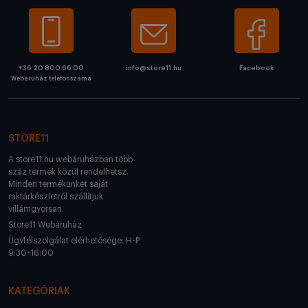
+36 20 800 66 00
info@store11.hu
Facebook
Webáruház telefonszáma
STORE11
A store11.hu webáruházban több
száz termék közül rendelhetsz.
Minden termékünket saját
raktárkészletről szállítjuk
villámgyorsan.
Store11 Webáruház
Ügyfélszolgálat elérhetősége: H-P
9:30-16:00
KATEGÓRIÁK