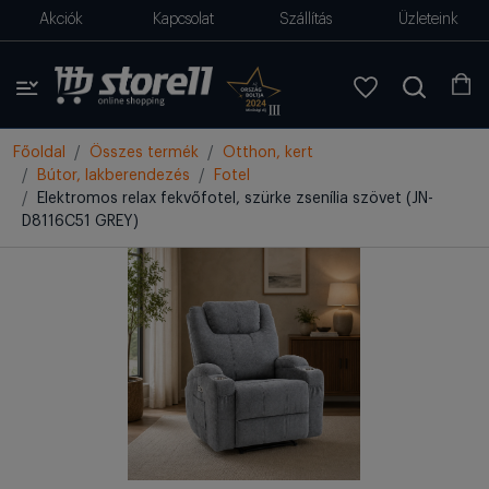
Akciók
Kapcsolat
Szállítás
Üzleteink
Főoldal
Összes termék
Otthon, kert
Bútor, lakberendezés
Fotel
Elektromos relax fekvőfotel, szürke zsenília szövet (JN-
D8116C51 GREY)