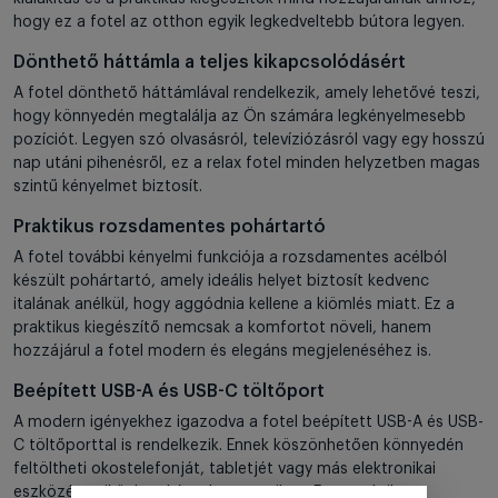
hogy ez a fotel az otthon egyik legkedveltebb bútora legyen.
Dönthető háttámla a teljes kikapcsolódásért
A fotel dönthető háttámlával rendelkezik, amely lehetővé teszi,
hogy könnyedén megtalálja az Ön számára legkényelmesebb
pozíciót. Legyen szó olvasásról, televíziózásról vagy egy hosszú
nap utáni pihenésről, ez a relax fotel minden helyzetben magas
szintű kényelmet biztosít.
Praktikus rozsdamentes pohártartó
A fotel további kényelmi funkciója a rozsdamentes acélból
készült pohártartó, amely ideális helyet biztosít kedvenc
italának anélkül, hogy aggódnia kellene a kiömlés miatt. Ez a
praktikus kiegészítő nemcsak a komfortot növeli, hanem
hozzájárul a fotel modern és elegáns megjelenéséhez is.
Beépített USB-A és USB-C töltőport
A modern igényekhez igazodva a fotel beépített USB-A és USB-
C töltőporttal is rendelkezik. Ennek köszönhetően könnyedén
feltöltheti okostelefonját, tabletjét vagy más elektronikai
eszközét, miközben kényelmesen pihen. Ez a praktikus