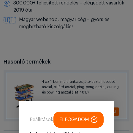
300.000+ teljesített rendelés – elégedett vásárlók
📦
2019 óta!
Magyar webshop, magyar cég – gyors és
🇭🇺
megbízható kiszolgálás!
Hasonló termékek
4 az 1-ben multifunkciós játékasztal, csocsó
asztal, biliárd asztal, ping-pong asztal, curling
és bowling asztal (TM-4817)
71 990 Ft
+ Hozzáad
Beállítások
ELFOGADOM