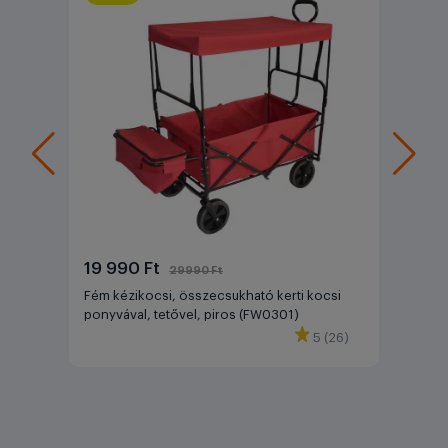
19 990 Ft
29990 Ft
Fém kézikocsi, összecsukható kerti kocsi
ponyvával, tetővel, piros (FW0301)
5 (26)