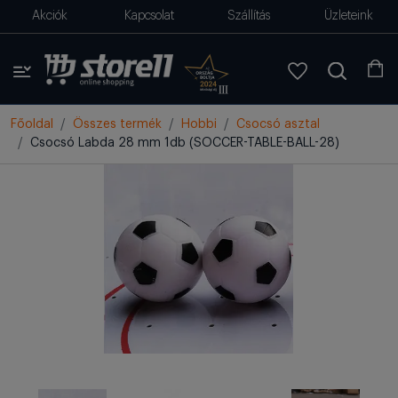
Akciók
Kapcsolat
Szállítás
Üzleteink
Főoldal
Összes termék
Hobbi
Csocsó asztal
Csocsó Labda 28 mm 1db (SOCCER-TABLE-BALL-28)