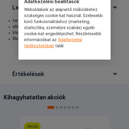
Adatkezelési beállítások
Leírás
Weboldalunk az alapvető működéshez
szükséges cookie-kat használ. Szélesebb
tartalék labda csocsóhoz
körű funkcionalitáshoz (marketing,
ellenálló anyag
statisztika, személyre szabás) egyéb
klasszikus focilabda kinézet
cookie-kat engedélyezhet. Részletesebb
Mennyiség: 1db
információkat az
Adatkezelési
tájékoztatóban
talál.
Értékelések
Kihagyhatatlan akciók
Akciós