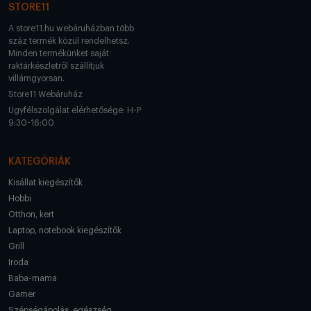
STORE11
A store11.hu webáruházban több
száz termék közül rendelhetsz.
Minden termékünket saját
raktárkészletről szállítjuk
villámgyorsan.
Store11 Webáruház
Ügyfélszolgálat elérhetősége: H-P
9:30-16:00
KATEGÓRIÁK
Kisállat kiegészítők
Hobbi
Otthon, kert
Laptop, notebook kiegészítők
Grill
Iroda
Baba-mama
Gamer
Szépségápolás, egészség