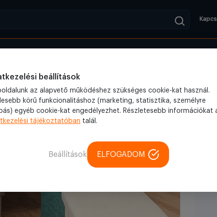
Kapcs
Kifutók
Blog
z Nyíregyháza
tkezelési beállítások
oldalunk az alapvető működéshez szükséges cookie-kat használ.
lesebb körű funkcionalitáshoz (marketing, statisztika, személyre
bás) egyéb cookie-kat engedélyezhet. Részletesebb információkat 
tkezelési tájékoztatóban
talál.
Beállítások
ELFOGADOM