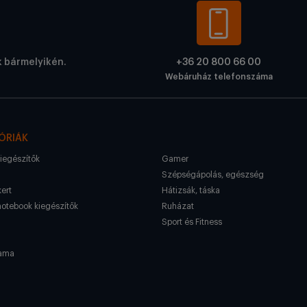
k bármelyikén.
+36 20 800 66 00
Webáruház telefonszáma
ÓRIÁK
kiegészítők
Gamer
Szépségápolás, egészség
kert
Hátizsák, táska
notebook kiegészítők
Ruházat
Sport és Fitness
ama