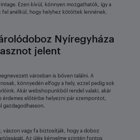
intage. Ezen kívül, könnyen mozgathatók, így a
fel anélkül, hogy helyhez kötöttek lennének.
tárolódoboz Nyíregyháza
asznot jelent
megnevezett városban is bőven találni. A
osak, könnyedén elfogy a hely, ezzel pedig sok
óink. Akár webshopunkból rendel valaki, akár
p érdemes előtérbe helyezni pár szempontot,
al gazdagodhasson.
, vászon vagy fa biztosítják, hogy a doboz
artósságát. Az ülés kényelme szintén fontos