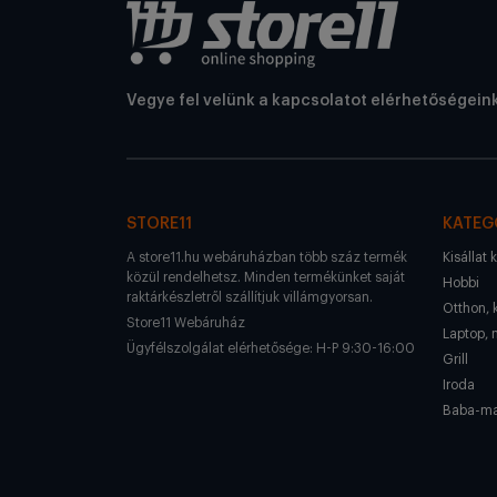
Vegye fel velünk a kapcsolatot elérhetőségein
STORE11
KATEG
A store11.hu webáruházban több száz termék
Kisállat 
közül rendelhetsz. Minden termékünket saját
Hobbi
raktárkészletről szállítjuk villámgyorsan.
Otthon, 
Store11 Webáruház
Laptop, 
Ügyfélszolgálat elérhetősége: H-P 9:30-16:00
Grill
Iroda
Baba-m