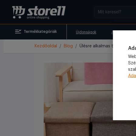
Termékkategóriák
Újdonságok
Akciók
Kezdőoldal
Blog
Ülésre alkalmas tárolódobo
Ada
Web
Szé
sza
Ada