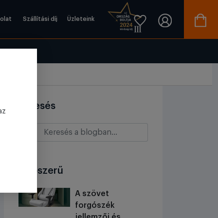
olat
Szállítási díj
Üzleteink
Keresés
az
Népszerű
A szövet
forgószék
jellemzői és