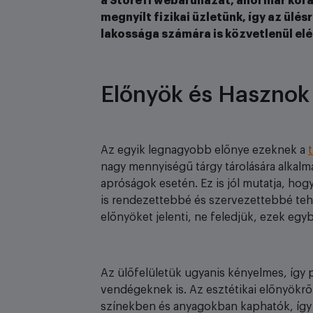
a Store11 webáruházát, ahol már koráb
megnyílt fizikai üzletünk, így az ül
lakossága számára is közvetlenül elé
Előnyök és Hasznok
Az egyik legnagyobb előnye ezeknek a
nagy mennyiségű tárgy tárolására alkal
apróságok esetén. Ez is jól mutatja, ho
is rendezettebbé és szervezettebbé tehet
előnyöket jelenti, ne feledjük, ezek egy
Az ülőfelületük ugyanis kényelmes, így p
vendégeknek is. Az esztétikai előnyökr
színekben és anyagokban kaphatók, így b