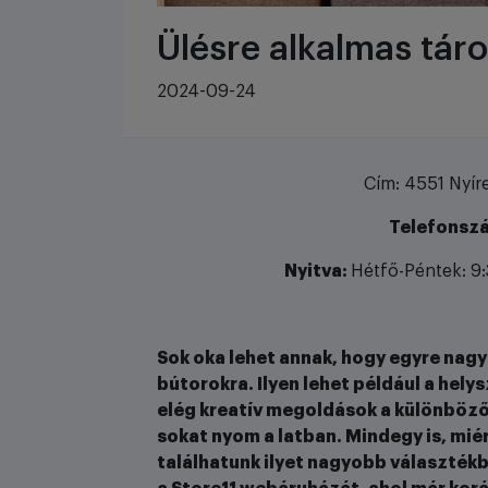
Ülésre alkalmas tá
2024-09-24
Cím: 4551 Nyíre
Telefonsz
Nyitva:
Hétfő-Péntek: 9:
Sok oka lehet annak, hogy egyre nagy
bútorokra. Ilyen lehet például a hely
elég kreatív megoldások a különböző
sokat nyom a latban. Mindegy is, mié
találhatunk ilyet nagyobb választék