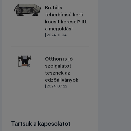
Brutális
teherbírású kerti
kocsit keresel? Itt
a megoldás!
| 2024-11-04
Otthon is jó
szolgálatot
tesznek az
edzőállványok
| 2024-07-22
Tartsuk a kapcsolatot