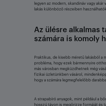
legyen az modern, skandináv vagy akár v
lakás különböző részeiben használhatók 
Az ülésre alkalmas 
számára is komoly h
Praktikus, de kisebb méretű lakásból a 
probléma, hogy ezek bármennyire otthon
más városban megküzdhetnek még vásárl
fizikai üzletünkben vásárol, mindenkép
hogy a számára legmegfelelőbb darabb
A strapabíró anyagok, mint például a bőr
hosszú távon is megőrizze formáját és t