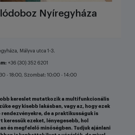
rolódoboz Nyíregyháza
gyháza, Mályva utca 1-3.
ám:
+36 (30) 352 6201
30 - 18:00, Szombat: 10:00 - 14:00
obb kereslet mutatkozik a multifunkcionális
szűke egy kisebb lakásban, vagy az, hogy ezek
 rendezvényekre, de a praktikusságuk is
rt keressük ezeket, lényegesebb, hol
ban és megfelelő minőségben. Tudjuk ajánlani