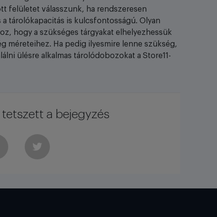
t felületet válasszunk, ha rendszeresen
 a tárolókapacitás is kulcsfontosságú. Olyan
hoz, hogy a szükséges tárgyakat elhelyezhessük
ég méreteihez. Ha pedig ilyesmire lenne szükség,
lálni ülésre alkalmas tárolódobozokat a Store11-
tetszett a bejegyzés