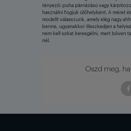
tényező: puha párnázású vagy kárpitozot
használni fogjuk ülőhelyként. A méret és
modellt válasszunk, amely elég nagy ah
benne, ugyanakkor illeszkedjen a helyis
nem kell sokat keresgélni, mert bőven ta
nél.
Oszd meg, ha 