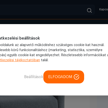
Kapcs
Kifutók
Blog
nyelem és stílus egyetlen mozdulattal
tkezelési beállítások
oldalunk az alapvető működéshez szükséges cookie-kat használ.
lesebb körű funkcionalitáshoz (marketing, statisztika, személyre
bás) egyéb cookie-kat engedélyezhet. Részletesebb információkat 
tkezelési tájékoztatóban
talál.
Beállítások
ELFOGADOM