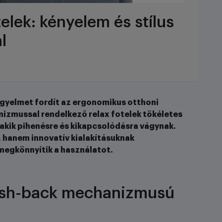
elek: kényelem és stílus
l
igyelmet fordít az ergonomikus otthoni
izmussal rendelkező relax fotelek tökéletes
 akik pihenésre és kikapcsolódásra vágynak.
 hanem innovatív kialakításuknak
egkönnyítik a használatot.
ush-back mechanizmusú