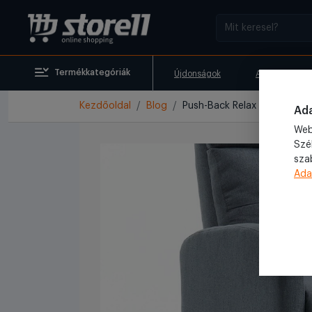
Termékkategóriák
Újdonságok
Akciók
Kezdőoldal
Blog
Push-Back Relax Fotelek: ké
Ada
Web
Szé
sza
Ada