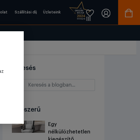
olat
Szállítási díj
Üzleteink
Keresés
az
Népszerű
Egy
nélkülözhetetlen
kiegészítő