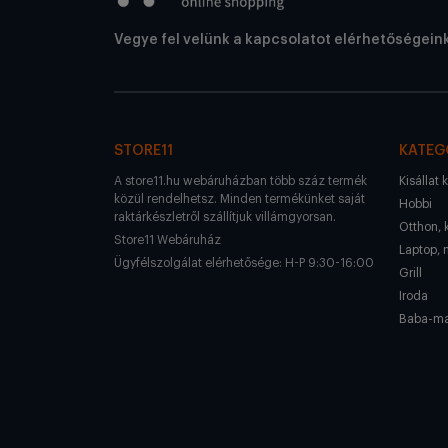
Vegye fel velünk a kapcsolatot elérhetőségein
STORE11
KATEG
A store11.hu webáruházban több száz termék
Kisállat 
közül rendelhetsz. Minden termékünket saját
Hobbi
raktárkészletről szállítjuk villámgyorsan.
Otthon, 
Store11 Webáruház
Laptop, 
Ügyfélszolgálat elérhetősége: H-P 9:30-16:00
Grill
Iroda
Baba-m