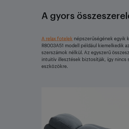
A gyors összeszerel
A relax fotelek
népszerűségének egyik ku
R8003A51 modell például kiemelkedik azz
szerszámok nélkül. Az egyszerű összesze
intuitív illesztések biztosítják, így nin
eszközökre.