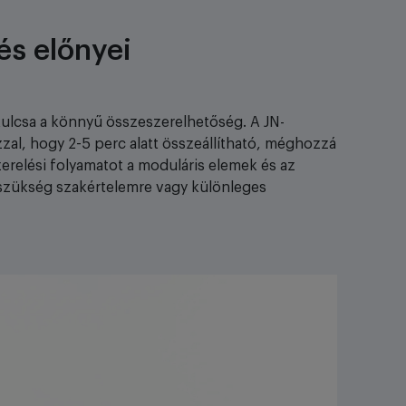
és előnyei
lcsa a könnyű összeszerelhetőség. A JN-
al, hogy 2-5 perc alatt összeállítható, méghozzá
relési folyamatot a moduláris elemek és az
cs szükség szakértelemre vagy különleges