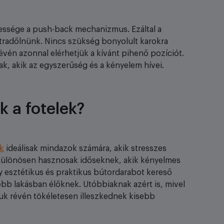
egessége a push-back mechanizmus. Ezáltal a
radőlnünk. Nincs szükség bonyolult karokra
vén azonnal elérhetjük a kívánt pihenő pozíciót.
k, akik az egyszerűség és a kényelem hívei.
k a fotelek?
k
ideálisak mindazok számára, akik stresszes
 Különösen hasznosak időseknek, akik kényelmes
esztétikus és praktikus bútordarabot kereső
ebb lakásban élőknek. Utóbbiaknak azért is, mivel
suk révén tökéletesen illeszkednek kisebb