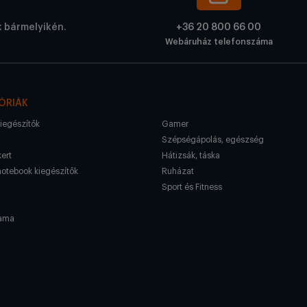
k bármelyikén.
+36 20 800 66 00
Webáruház telefonszáma
ÓRIÁK
kiegészítők
Gamer
Szépségápolás, egészség
kert
Hátizsák, táska
notebook kiegészítők
Ruházat
Sport és Fitness
ama