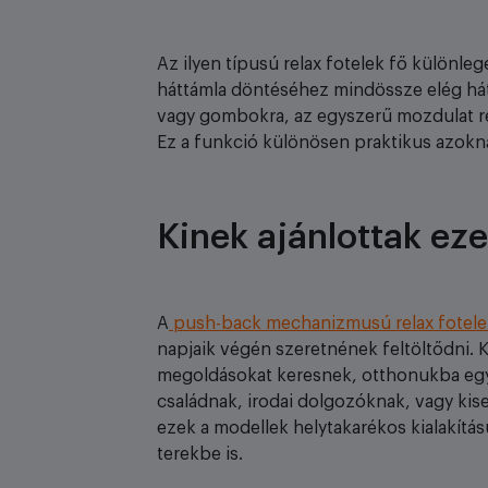
Az ilyen típusú relax fotelek fő különl
háttámla döntéséhez mindössze elég hát
vagy gombokra, az egyszerű mozdulat ré
Ez a funkció különösen praktikus azokna
Kinek ajánlottak eze
A
push-back mechanizmusú relax fotele
napjaik végén szeretnének feltöltődni.
megoldásokat keresnek, otthonukba egy 
családnak, irodai dolgozóknak, vagy kis
ezek a modellek helytakarékos kialakítá
terekbe is.