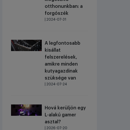
otthonunkban: a
forgószék
| 2024-07-31
A legfontosabb
kisállat
felszerelések,
amikre minden
kutyagazdinak
szüksége van
| 2024-07-24
Hová kerüljön egy
L-alakú gamer
asztal?
| 2026-07-20