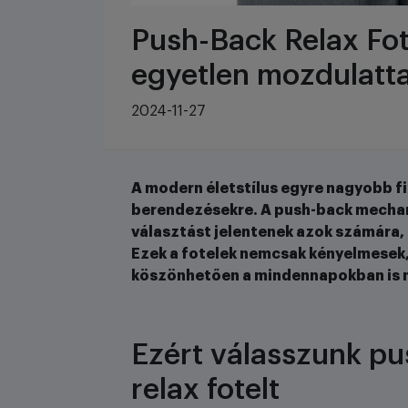
Push-Back Relax Fot
egyetlen mozdulatta
2024-11-27
A modern életstílus egyre nagyobb f
berendezésekre. A push-back mechan
választást jelentenek azok számára,
Ezek a fotelek nemcsak kényelmesek,
köszönhetően a mindennapokban is m
Ezért válasszunk p
relax fotelt