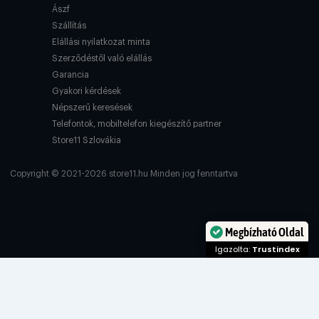
Ászf
Szállítás
Elállási nyilatkozat minta
Szerződéstől való elállás
Garancia
Gyakori kérdések
Népszerű keresések
Telefontok, mobiltelefon kiegészítő partner
Store11 Szlovákia
Copyright © 2021-2026 store11.hu Minden jog fenntartva
Megbízható Oldal
Igazolta:
Trustindex