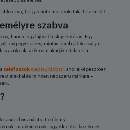
 kevesebb az elejtés.
stílus van, hogy szinte mindenki talál hozzá illőt.
zemélyre szabva
s, hanem egyfajta stíluskijelentés is. Egy
all, míg egy színes, mintás darab játékosságot.
k is azoknak, akik nem akarják eltakarni a
 a
telefontok
webáruházban
, ahol elképesztően
korrekt árakkal és minden népszerű márkára –
aik.
z?
köznapi használatra tökéletes.
olóknak, munkásoknak, ügyetlenebb kezeknek.