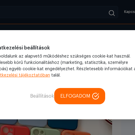
Kapcs
Kifutók
Blog
 nagy védelem a mobilodnak – PR cikk
tkezelési beállítások
oldalunk az alapvető működéshez szükséges cookie-kat használ.
lesebb körű funkcionalitáshoz (marketing, statisztika, személyre
bás) egyéb cookie-kat engedélyezhet. Részletesebb információkat 
tkezelési tájékoztatóban
talál.
Beállítások
ELFOGADOM