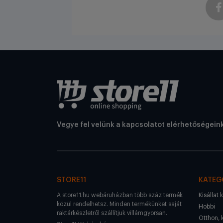
Vegye fel velünk a kapcsolatot elérhetőségein
STORE11
KATEG
A store11.hu webáruházban több száz termék
Kisállat 
közül rendelhetsz. Minden termékünket saját
Hobbi
raktárkészletről szállítjuk villámgyorsan.
Otthon, 