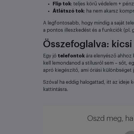
Flip tok
: teljes körű védelem + pénz
Átlátszó tok
: ha nem akarsz kompr
A legfontosabb, hogy mindig a saját tele
a pontos illeszkedést és a funkciók (pl.
Összefoglalva: kics
Egy jó
telefontok
ára elenyésző ahhoz k
kell lemondanod a stílusról sem – sőt, e
apró kiegészítő, ami óriási különbséget j
Szóval ha eddig halogattad, itt az ideje 
kattintásra.
Oszd meg, ha 