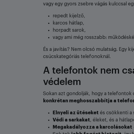
vagy egy gyors zsebre vágás kulccsal együ
repedt kijelző,
karcos hátlap,
horpadt sarok,
vagy ami még rosszabb: működéské
És a javítás? Nem olcsó mulatság. Egy kij
csúcskategóriás telefonoknál.
A telefontok nem cs
védelem
Sokan azt gondolják, hogy a telefontok 
konkrétan meghosszabbítja a telefo
Elnyeli az ütéseket
és csökkenti a 
Védi a sarkakat
, éleket, és a hátlap
Megakadályozza a karcolásokat