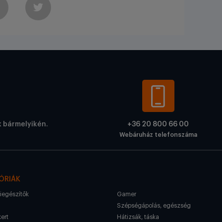
k bármelyikén.
+36 20 800 66 00
Webáruház telefonszáma
ÓRIÁK
kiegészítők
Gamer
Szépségápolás, egészség
kert
Hátizsák, táska