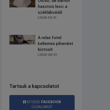
Olcsó, de bárhol
hasznos lesz: a
széklábvédő
| 2026-03-31
A relax fotel
kellemes pihenést
biztosít
| 2024-06-01
Tartsuk a kapcsolatot
FACEBOOK
KÖVESD
OLDALUNKAT