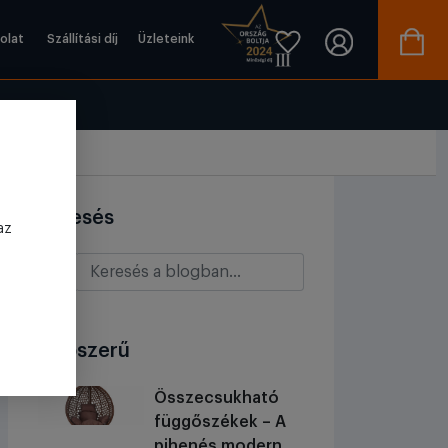
olat
Szállítási díj
Üzleteink
Keresés
az
Népszerű
Összecsukható
függőszékek – A
pihenés modern