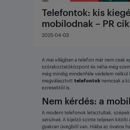
Telefontok: kis kieg
mobilodnak – PR cik
2025-04-03
A mai világban a telefon már nem csak 
szórakoztatóközpont és néha még személy
még mindig mindenféle védelem nélkül h
megválasztott
telefontok
nemcsak a kü
ezresektől is.
Nem kérdés: a mobi
A modern telefonok letisztultak, szépe
sérülnek
. A kijelző szinte teljesen kitölt
gyakran üvegből van. Hiába az óvatos has