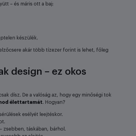
tt – és máris ott a baj:
ptelen készülék.
elzőcsere akár több tízezer forint is lehet, főleg
ak design – ez okos
csak dísz. De a valóság az, hogy egy minőségi tok
nod élettartamát
. Hogyan?
sérülések esélyét leejtéskor.
ot.
– zsebben, táskában, bárhol.