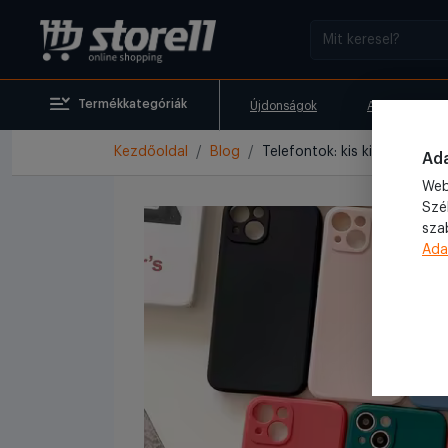
Termékkategóriák
Újdonságok
Akciók
Kezdőoldal
Blog
Telefontok: kis kiegészítő,
Ada
Web
Szé
sza
Ada