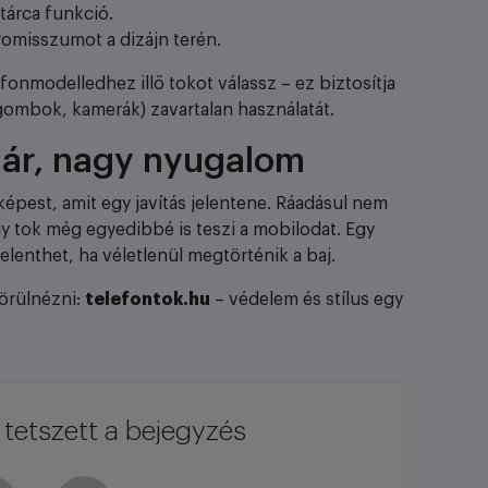
tárca funkció.
omisszumot a dizájn terén.
fonmodelledhez illő tokot válassz – ez biztosítja
 gombok, kamerák) zavartalan használatát.
i ár, nagy nyugalom
épest, amit egy javítás jelentene. Ráadásul nem
gy tok még egyedibbé is teszi a mobilodat. Egy
elenthet, ha véletlenül megtörténik a baj.
körülnézni:
telefontok.hu
– védelem és stílus egy
tetszett a bejegyzés