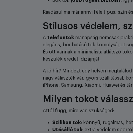
Sok tok
jobb fogást biztosít
, így
Ráadásul ma már annyi féle típus, szín és 
Stílusos védelem, s
A
telefontok
manapság nemcsak praktiku
elegáns, bőr hatású tok komolyságot sug
És ott vannak a minimalista átlátszó toko
készülék eredeti dizájnját.
A jó hír? Mindezt egy helyen megtalálod
nagy választék vár, gyors szállítással, 
iPhone, Samsung, Xiaomi, Huawei és társ
Milyen tokot válass
Attól függ, mire van szükséged:
Szilikon tok
: könnyű, rugalmas, hét
Ütésálló tok
: extra védelem sport