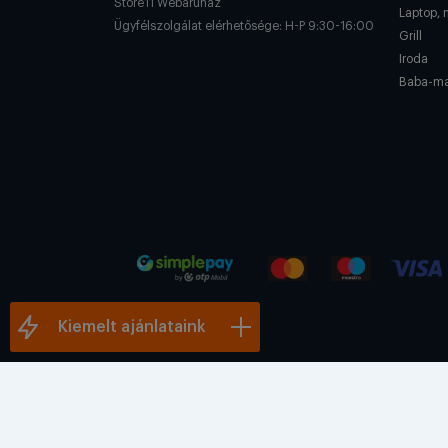
Store11 Webáruház
Laptop, 
Ügyfélszolgálat elérhetősége: H-P 9:30-16:00
Grill
Iroda
Baba-m
Kiemelt ajánlataink