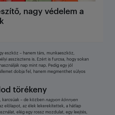
észítő, nagy védelem a
k
egy eszköz – hanem társ, munkaeszköz,
i asszisztens is. Ezért is furcsa, hogy sokan
asználják nap mint nap. Pedig egy jól
llemet dobja fel, hanem megmenthet súlyos
lod törékeny
k, karcsúak – de közben
nagyon könnyen
i az előlapot, az élek lekerekítettek, a hátlap
ználat, elég egy rossz mozdulat, egy leejtés,