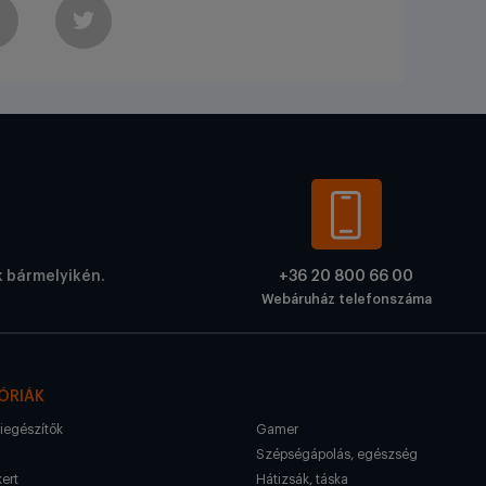
k bármelyikén.
+36 20 800 66 00
Webáruház telefonszáma
ÓRIÁK
kiegészítők
Gamer
Szépségápolás, egészség
kert
Hátizsák, táska