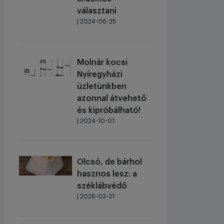
választani
| 2024-06-25
Molnár kocsi
Nyíregyházi
üzletünkben
azonnal átvehető
és kipróbálható!
| 2024-10-01
Olcsó, de bárhol
hasznos lesz: a
széklábvédő
| 2026-03-31