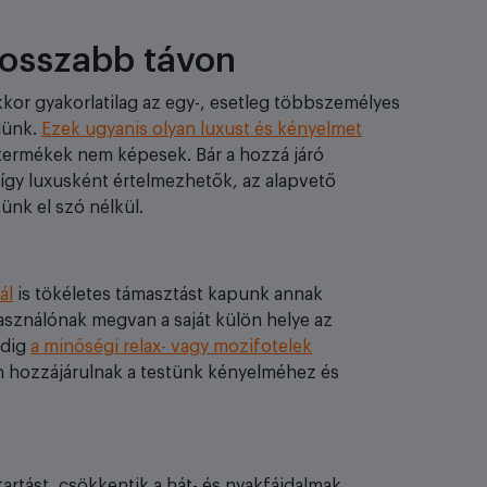
 hosszabb távon
kor gyakorlatilag az egy-, esetleg többszemélyes
lünk.
Ezek ugyanis olyan luxust és kényelmet
termékek nem képesek. Bár a hozzá járó
így luxusként értelmezhetők, az alapvető
ünk el szó nélkül.
ál
is tökéletes támasztást kapunk annak
sználónak megvan a saját külön helye az
edig
a minőségi relax- vagy mozifotelek
en hozzájárulnak a testünk kényelméhez és
tartást, csökkentik a hát- és nyakfájdalmak