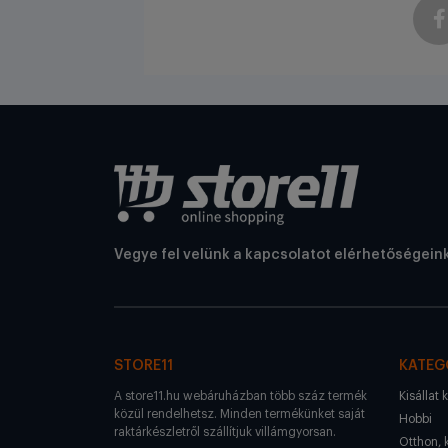
Vegye fel velünk a kapcsolatot elérhetőségein
STORE11
KATEG
A store11.hu webáruházban több száz termék
Kisállat 
közül rendelhetsz. Minden termékünket saját
Hobbi
raktárkészletről szállítjuk villámgyorsan.
Otthon, 