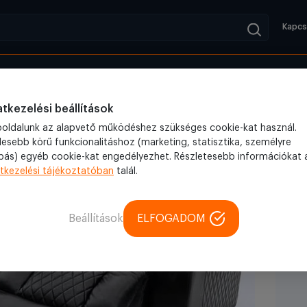
Kapcs
Kifutók
Blog
ényért
tkezelési beállítások
oldalunk az alapvető működéshez szükséges cookie-kat használ.
lesebb körű funkcionalitáshoz (marketing, statisztika, személyre
bás) egyéb cookie-kat engedélyezhet. Részletesebb információkat 
tkezelési tájékoztatóban
talál.
Beállítások
ELFOGADOM