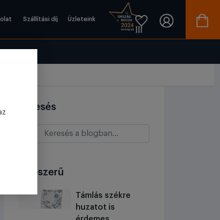
olat
Szállítási díj
Üzleteink
Keresés
az
Népszerű
Támlás székre
huzatot is
érdemes