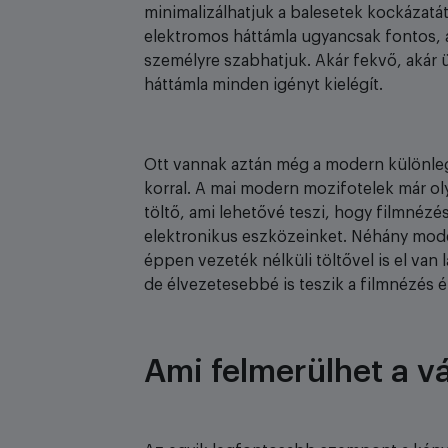
minimalizálhatjuk a balesetek kockázatát
elektromos háttámla ugyancsak fontos,
személyre szabhatjuk. Akár fekvő, akár ü
háttámla minden igényt kielégít.
Ott vannak aztán még a modern különleg
korral. A mai modern mozifotelek már ol
töltő, ami lehetővé teszi, hogy filmnéz
elektronikus eszközeinket. Néhány mode
éppen vezeték nélküli töltővel is el va
de élvezetesebbé is teszik a filmnézés 
Ami felmerülhet a v