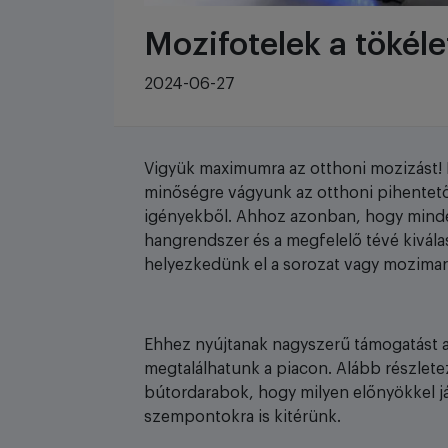
Mozifotelek a tökél
2024-06-27
Vigyük maximumra az otthoni mozizást! 
minőségre vágyunk az otthoni pihentet
igényekből. Ahhoz azonban, hogy minde
hangrendszer és a megfelelő tévé kiválas
helyezkedünk el a sorozat vagy mozimar
Ehhez nyújtanak nagyszerű támogatást a 
megtalálhatunk a piacon. Alább részlet
bútordarabok, hogy milyen előnyökkel já
szempontokra is kitérünk.