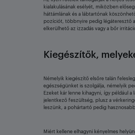
kialakulásának esélyét, miközben elősegí
háttámlának és a lábtartónak köszönhet
pozíciót, többnyire pedig légáteresztő 
elkerülhető az izzadás vagy a bőr irritáci
Kiegészítők, melyek
Némelyik kiegészítő elsőre talán felesle
egészségünket is szolgálja, némelyik pe
Ezeket kár lenne kihagyni, így például a
jelentkező feszültség, plusz a vérkeringés
leszünk, a pohártartó pedig hasznosabb
Miért kellene elhagyni kényelmes helyünke