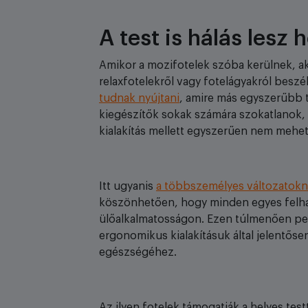
A test is hálás lesz
Amikor a mozifotelek szóba kerülnek, ak
relaxfotelekről vagy fotelágyakról beszé
tudnak nyújtani
, amire más egyszerűbb 
kiegészítők sokak számára szokatlanok, 
kialakítás mellett egyszerűen nem mehet
Itt ugyanis
a többszemélyes változatokn
köszönhetően, hogy minden egyes felha
ülőalkalmatosságon. Ezen túlmenően p
ergonomikus kialakításuk által jelentős
egészségéhez.
Az ilyen fotelek támogatják a helyes test