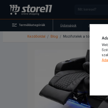
Termékkategóriák
Újdonságok
Akciók
Kezdőoldal
Blog
Mozifotelek a tökéletes élm
Ada
Web
Szé
sza
Ada