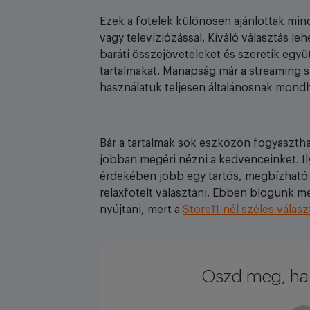
Ezek a fotelek különösen ajánlottak min
vagy televíziózással. Kiváló választás l
baráti összejöveteleket és szeretik eg
tartalmakat. Manapság már a streaming 
használatuk teljesen általánosnak mond
Bár a tartalmak sok eszközön fogyaszt
jobban megéri nézni a kedvenceinket. 
érdekében jobb egy tartós, megbízható 
relaxfotelt választani. Ebben blogunk me
nyújtani, mert a
Store11-nél széles válas
Oszd meg, ha 