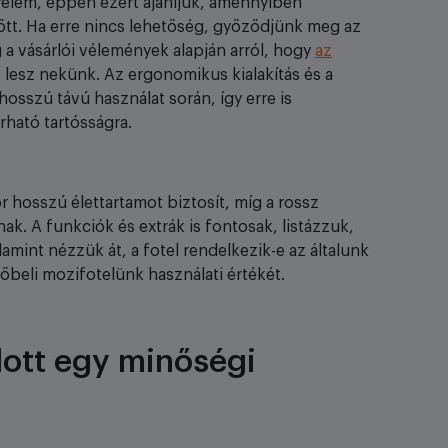
elem, éppen ezért ajánljuk, amennyiben
előtt. Ha erre nincs lehetőség, győződjünk meg az
g a vásárlói vélemények alapján arról, hogy
az
 lesz nekünk. Az ergonomikus kialakítás és a
osszú távú használat során, így erre is
rható tartósságra.
 hosszú élettartamot biztosít, míg a rossz
. A funkciók és extrák is fontosak, listázzuk,
int nézzük át, a fotel rendelkezik-e az általunk
őbeli mozifotelünk használati értékét.
lott egy minőségi