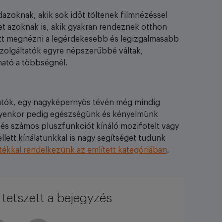
dazoknak, akik sok időt töltenek filmnézéssel
ehet azoknak is, akik gyakran rendeznek otthon
yütt megnézni a legérdekesebb és legizgalmasabb
szolgáltatók egyre népszerűbbé váltak,
ható a többségnél.
hatók, egy nagyképernyős tévén még mindig
Ilyenkor pedig egészségünk és kényelmünk
és számos pluszfunkciót kínáló mozifotelt vagy
llett kínálatunkkal is nagy segítséget tudunk
ztékkal rendelkezünk az említett kategóriában
.
tetszett a bejegyzés