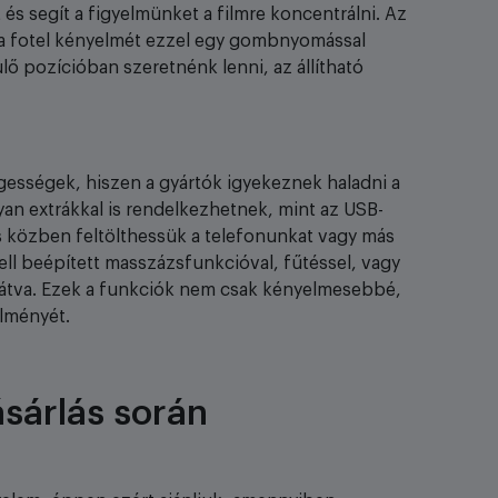
 és segít a figyelmünket a filmre koncentrálni. Az
 a fotel kényelmét ezzel egy gombnyomással
lő pozícióban szeretnénk lenni, az állítható
ességek, hiszen a gyártók igyekeznek haladni a
yan extrákkal is rendelkezhetnek, mint az USB-
és közben feltölthessük a telefonunkat vagy más
ll beépített masszázsfunkcióval, fűtéssel, vagy
n látva. Ezek a funkciók nem csak kényelmesebbé,
élményét.
ásárlás során