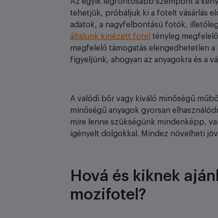
Az egyik legfontosabb szempont a kény
tehetjük, próbáljuk ki a fotelt vásárlás 
adatok, a nagyfelbontású fotók, illetőle
általunk kinézett fotel
tényleg megfelelő
megfelelő támogatás elengedhetetlen a h
figyeljünk, ahogyan az anyagokra és a vá
A valódi bőr vagy kiváló minőségű műbőr
minőségű anyagok gyorsan elhasználódnak
mire lenne szükségünk mindenképp, valam
igényelt dolgokkal. Mindez növelheti jöv
Hová és kiknek aján
mozifotel?