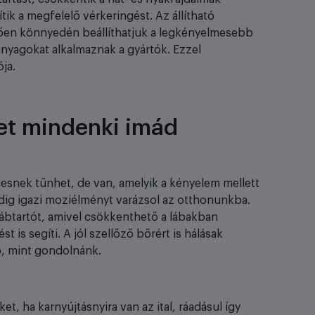
tik a megfelelő vérkeringést. Az állítható
ően könnyedén beállíthatjuk a legkényelmesebb
anyagokat alkalmaznak a gyártók. Ezzel
ója.
et mindenki imád
gesnek tűnhet, de van, amelyik a kényelem mellett
dig igazi moziélményt varázsol az otthonunkba.
 lábtartót, amivel csökkenthető a lábakban
t is segíti. A jól szellőző bőrért is hálásak
, mint gondolnánk.
t, ha karnyújtásnyira van az ital, ráadásul így