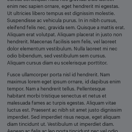
enim nec sapien ornare, eget hendrerit mi egestas.
Ut ultricies libero tempus est dignissim molestie.
Suspendisse ac vehicula purus. In in nibh cursus,
eleifend felis nec, gravida sem. Quisque a mattis erat.
Aliquam erat volutpat. Aliquam placerat in justo non
hendrerit. Maecenas facilisis sem felis, vel laoreet
dolor elementum vestibulum. Nulla laoreet mi nec
odio bibendum, sed vestibulum sem cursus.
Aliquam cursus diam eu scelerisque porttitor.
Fusce ullamcorper porta nisl id hendrerit. Nam
maximus lorem eget ipsum ornare, id dapibus enim
tempor. Nam a hendrerit tellus. Pellentesque
habitant morbi tristique senectus et netus et
malesuada fames ac turpis egestas. Aliquam vitae
luctus est. Praesent ac nibh sit amet justo dignissim
imperdiet. Sed imperdiet risus neque, eget aliquam
diam tincidunt ut. Vestibulum ut imperdiet diam.
Aenean ac felis ac leo porta tincidunt nec vel odio.