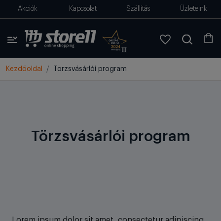
Akciók
Kapcsolat
Szállítás
Üzleteink
Kezdőoldal
Törzsvásárlói program
Törzsvásárlói program
Lorem ipsum dolor sit amet, consectetur adipiscing