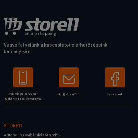
Vegye fel velünk a kapcsolatot elérhetőségeink
bármelyikén.
+36 20 800 66 00
info@store11.hu
Facebook
Webáruház telefonszáma
STORE11
A store11.hu webáruházban több