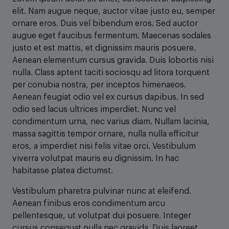
elit. Nam augue neque, auctor vitae justo eu, semper
ornare eros. Duis vel bibendum eros. Sed auctor
augue eget faucibus fermentum. Maecenas sodales
justo et est mattis, et dignissim mauris posuere.
Aenean elementum cursus gravida. Duis lobortis nisi
nulla. Class aptent taciti sociosqu ad litora torquent
per conubia nostra, per inceptos himenaeos.
Aenean feugiat odio vel ex cursus dapibus. In sed
odio sed lacus ultrices imperdiet. Nunc vel
condimentum urna, nec varius diam. Nullam lacinia,
massa sagittis tempor ornare, nulla nulla efficitur
eros, a imperdiet nisi felis vitae orci. Vestibulum
viverra volutpat mauris eu dignissim. In hac
habitasse platea dictumst.
Vestibulum pharetra pulvinar nunc at eleifend.
Aenean finibus eros condimentum arcu
pellentesque, ut volutpat dui posuere. Integer
cursus consequat nulla nec gravida. Duis laoreet