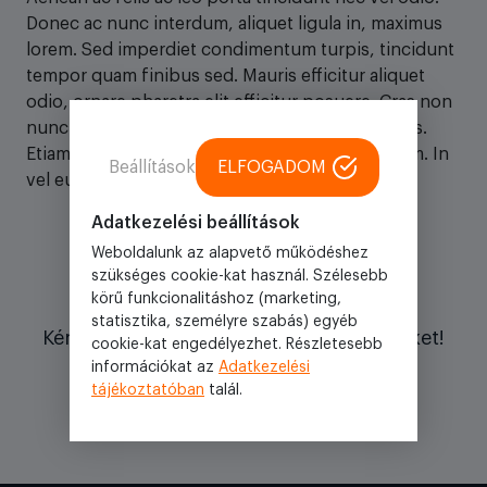
Donec ac nunc interdum, aliquet ligula in, maximus
lorem. Sed imperdiet condimentum turpis, tincidunt
tempor quam finibus sed. Mauris efficitur aliquet
odio, ornare pharetra elit efficitur posuere. Cras non
nunc finibus metus luctus vehicula in nec turpis.
Etiam ut est feugiat, tempor est ut, tempus enim. In
Beállítások
ELFOGADOM
vel euismod massa.
Adatkezelési beállítások
Weboldalunk az alapvető működéshez
szükséges cookie-kat használ. Szélesebb
körű funkcionalitáshoz (marketing,
statisztika, személyre szabás) egyéb
Kérdésed van? Írj nekünk vagy hívj minket!
cookie-kat engedélyezhet. Részletesebb
információkat az
Adatkezelési
tájékoztatóban
talál.
Kapcsolat