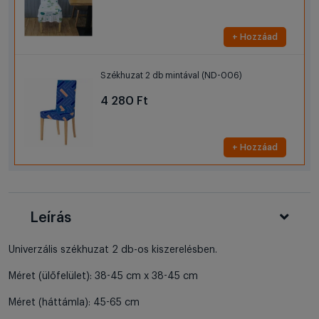
+ Hozzáad
Székhuzat 2 db mintával (ND-006)
4 280 Ft
+ Hozzáad
Leírás
Univerzális székhuzat 2 db-os kiszerelésben.
Méret (ülőfelület): 38-45 cm x 38-45 cm
Méret (háttámla): 45-65 cm