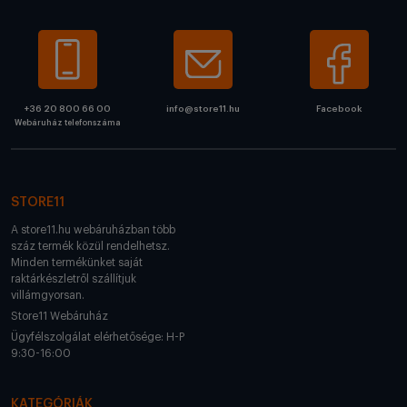
+36 20 800 66 00
info@store11.hu
Facebook
Webáruház telefonszáma
STORE11
A store11.hu webáruházban több
száz termék közül rendelhetsz.
Minden termékünket saját
raktárkészletről szállítjuk
villámgyorsan.
Store11 Webáruház
Ügyfélszolgálat elérhetősége: H-P
9:30-16:00
KATEGÓRIÁK