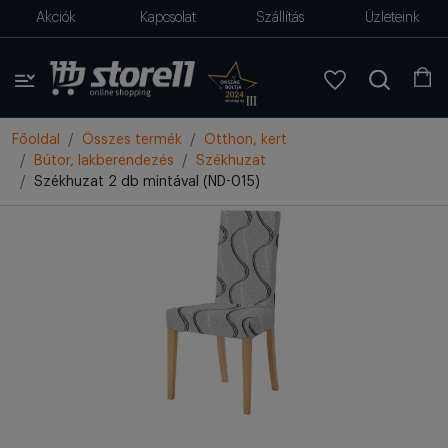
Akciók
Kapcsolat
Szállítás
Üzleteink
Főoldal
Összes termék
Otthon, kert
Bútor, lakberendezés
Székhuzat
Székhuzat 2 db mintával (ND-015)