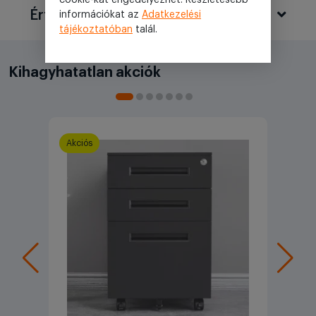
Értékelések
információkat az
Adatkezelési
tájékoztatóban
talál.
Kihagyhatatlan akciók
Akciós