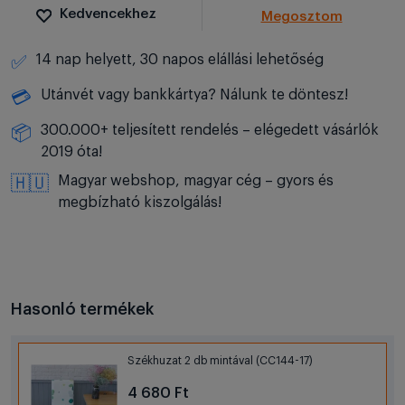
Kedvencekhez
Megosztom
14 nap helyett, 30 napos elállási lehetőség
✅
Utánvét vagy bankkártya? Nálunk te döntesz!
💳
300.000+ teljesített rendelés – elégedett vásárlók
📦
2019 óta!
Magyar webshop, magyar cég – gyors és
🇭🇺
megbízható kiszolgálás!
Hasonló termékek
Székhuzat 2 db mintával (CC144-17)
4 680 Ft