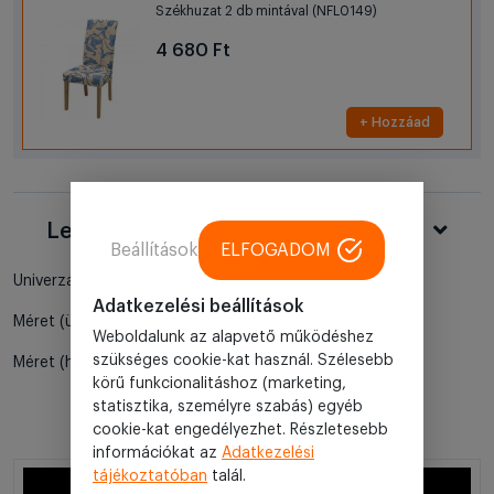
Székhuzat 2 db mintával (NFL0149)
4 680 Ft
+ Hozzáad
Leírás
Beállítások
ELFOGADOM
Univerzális székhuzat 2 db-os kiszerelésben.
Adatkezelési beállítások
Méret (ülőfelület): 33-40 cm x 33-40 cm
Weboldalunk az alapvető működéshez
szükséges cookie-kat használ. Szélesebb
Méret (háttámla): 40-60 cm
körű funkcionalitáshoz (marketing,
statisztika, személyre szabás) egyéb
cookie-kat engedélyezhet. Részletesebb
információkat az
Adatkezelési
tájékoztatóban
talál.