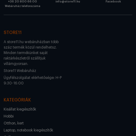
+36 20 800 66 00
info@store11.hu
Facebook
Webáruház telefonszáma
STORE11
A store11.hu webáruházban több
száz termék közül rendelhetsz.
Minden termékünket saját
raktárkészletről szállítjuk
villámgyorsan.
Store11 Webáruház
Ügyfélszolgálat elérhetősége: H-P
9:30-16:00
KATEGÓRIÁK
Kisállat kiegészítők
Hobbi
Otthon, kert
Laptop, notebook kiegészítők