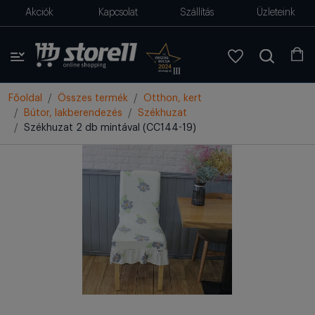
Akciók
Kapcsolat
Szállítás
Üzleteink
Főoldal
Összes termék
Otthon, kert
Bútor, lakberendezés
Székhuzat
Székhuzat 2 db mintával (CC144-19)