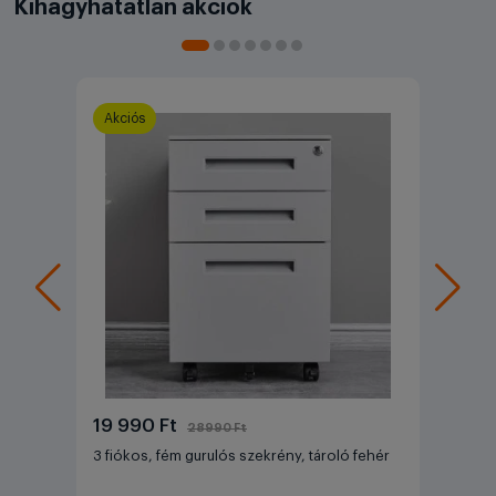
Kihagyhatatlan akciók
Akciós
19 990 Ft
28990 Ft
3 fiókos, fém gurulós szekrény, tároló fehér