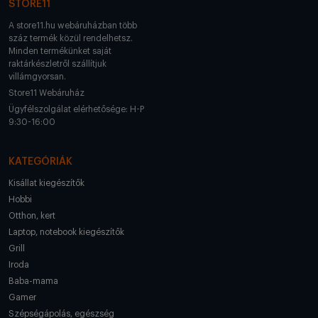
STORE11
A store11.hu webáruházban több
száz termék közül rendelhetsz.
Minden termékünket saját
raktárkészletről szállítjuk
villámgyorsan.
Store11 Webáruház
Ügyfélszolgálat elérhetősége: H-P
9:30-16:00
KATEGÓRIÁK
Kisállat kiegészítők
Hobbi
Otthon, kert
Laptop, notebook kiegészítők
Grill
Iroda
Baba-mama
Gamer
Szépségápolás, egészség