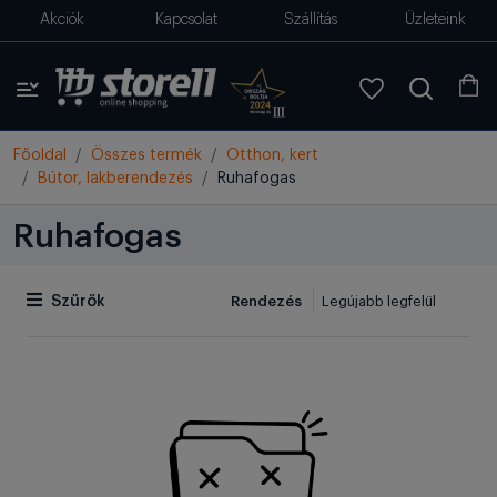
Akciók
Kapcsolat
Szállítás
Üzleteink
Főoldal
Összes termék
Otthon, kert
Bútor, lakberendezés
Ruhafogas
Ruhafogas
Rendezés
Szűrők