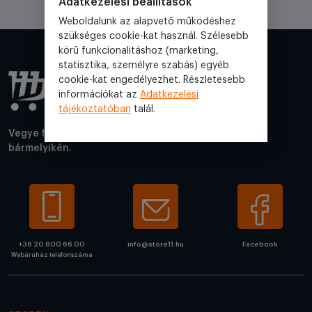
Adatkezelési beállítások
Weboldalunk az alapvető működéshez
szükséges cookie-kat használ. Szélesebb
körű funkcionalitáshoz (marketing,
statisztika, személyre szabás) egyéb
cookie-kat engedélyezhet. Részletesebb
információkat az
Adatkezelési
tájékoztatóban
talál.
Vegye fel velünk a kapcsolatot elérhetőségeink
bármelyikén.
+36 20 800 66 00
info@store11.hu
Facebook
Webáruház telefonszáma