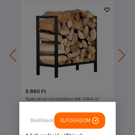
9 880 Ft
Tűzifa tároló 60x30x60cm (MF-0054-A)
4.6 (14)
Beállítások
ELFOGADOM