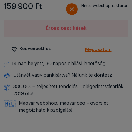
159 900 Ft
Nincs webshop raktáron
Értesítést kérek
Kedvencekhez
Megosztom
14 nap helyett, 30 napos elállási lehetőség
✅
Utánvét vagy bankkártya? Nálunk te döntesz!
💳
300.000+ teljesített rendelés – elégedett vásárlók
📦
2019 óta!
Magyar webshop, magyar cég – gyors és
🇭🇺
megbízható kiszolgálás!