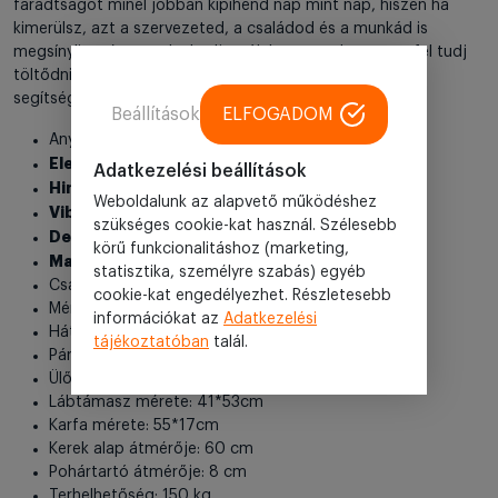
fáradtságot minél jobban kipihend nap mint nap, hiszen ha
kimerülsz, azt a szervezeted, a családod és a munkád is
megsínyli, ezért gondoskodj arról, hogy rendszeresen fel tudj
töltődni – akár kényelmes foteljeink valamelyikének
segítségével!
Beállítások
ELFOGADOM
Anyag: szövet
Elektromosan dönthető háttámla
Adatkezelési beállítások
Hintamechanika
Weboldalunk az alapvető működéshez
Vibrációs masszázzsal
szükséges cookie-kat használ. Szélesebb
Derékmelegítő funkció
körű funkcionalitáshoz (marketing,
Magyar nyelvű távirányítóval
statisztika, személyre szabás) egyéb
Csatlakozó: EU (magyar) csatlakozóval, adapterrel
cookie-kat engedélyezhet. Részletesebb
Méret: 105*82*87cm
információkat az
Adatkezelési
Háttámla mérete: 73*70*24cm
tájékoztatóban
talál.
Párna mérete: 43*29cm
Ülőfelület mérete: 51*52cm
Lábtámasz mérete: 41*53cm
Karfa mérete: 55*17cm
Kerek alap átmérője: 60 cm
Pohártartó átmérője: 8 cm
Terhelhetőség: 150 kg