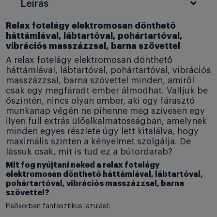
Leírás
Relax fotelágy elektromosan dönthető
háttámlával, lábtartóval, pohártartóval,
vibrációs masszázzsal, barna szövettel
A relax fotelágy elektromosan dönthető
háttámlával, lábtartóval, pohártartóval, vibrációs
masszázzsal, barna szövettel minden, amiről
csak egy megfáradt ember álmodhat. Valljuk be
őszintén, nincs olyan ember, aki egy fárasztó
munkanap végén ne pihenne meg szívesen egy
ilyen full extrás ülőalkalmatosságban, amelynek
minden egyes részlete úgy lett kitalálva, hogy
maximális szinten a kényelmet szolgálja. De
lássuk csak, mit is tud ez a bútordarab?
Mit fog nyújtani neked a relax fotelágy
elektromosan dönthető háttámlával, lábtartóval,
pohártartóval, vibrációs masszázzsal, barna
szövettel?
Elsősorban fantasztikus lazulást: