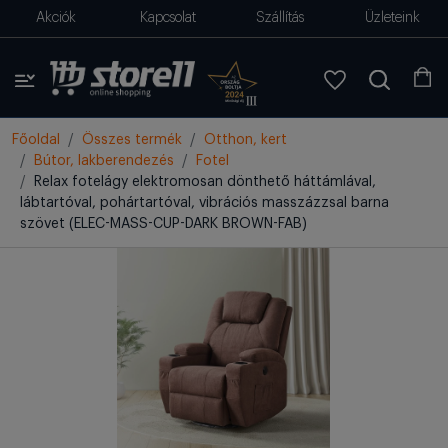
Akciók
Kapcsolat
Szállítás
Üzleteink
Főoldal
Összes termék
Otthon, kert
Bútor, lakberendezés
Fotel
Relax fotelágy elektromosan dönthető háttámlával,
lábtartóval, pohártartóval, vibrációs masszázzsal barna
szövet (ELEC-MASS-CUP-DARK BROWN-FAB)