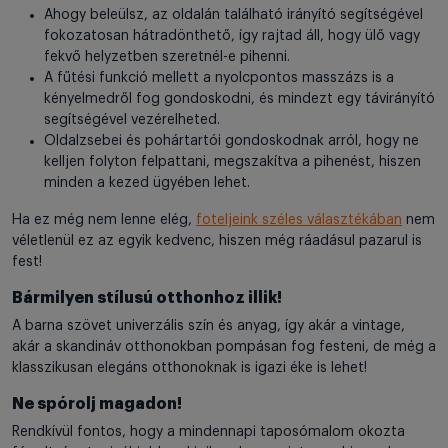
Ahogy beleülsz, az oldalán található irányító segítségével
fokozatosan hátradönthető, így rajtad áll, hogy ülő vagy
fekvő helyzetben szeretnél-e pihenni.
A fűtési funkció mellett a nyolcpontos masszázs is a
kényelmedről fog gondoskodni, és mindezt egy távirányító
segítségével vezérelheted.
Oldalzsebei és pohártartói gondoskodnak arról, hogy ne
kelljen folyton felpattani, megszakítva a pihenést, hiszen
minden a kezed ügyében lehet.
Ha ez még nem lenne elég,
foteljeink széles választékában
nem
véletlenül ez az egyik kedvenc, hiszen még ráadásul pazarul is
fest!
Bármilyen stílusú otthonhoz illik!
A barna szövet univerzális szín és anyag, így akár a vintage,
akár a skandináv otthonokban pompásan fog festeni, de még a
klasszikusan elegáns otthonoknak is igazi éke is lehet!
Ne spórolj magadon!
Rendkívül fontos, hogy a mindennapi taposómalom okozta