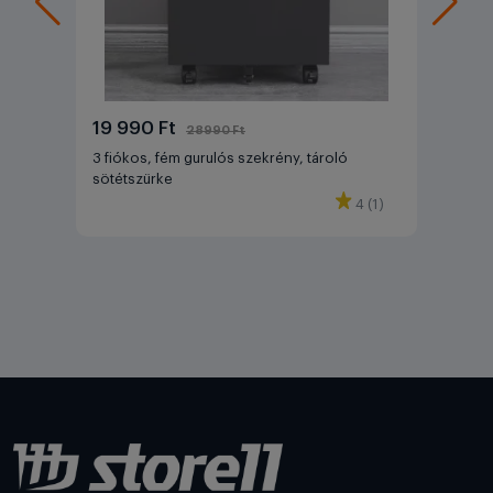
19 990 Ft
28990 Ft
3 fiókos, fém gurulós szekrény, tároló
sötétszürke
4 (1)