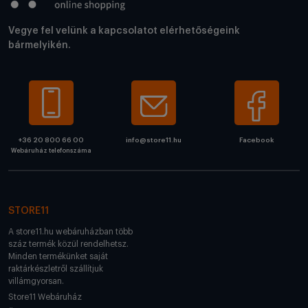
Vegye fel velünk a kapcsolatot elérhetőségeink
bármelyikén.
+36 20 800 66 00
info@store11.hu
Facebook
Webáruház telefonszáma
STORE11
A store11.hu webáruházban több
száz termék közül rendelhetsz.
Minden termékünket saját
raktárkészletről szállítjuk
villámgyorsan.
Store11 Webáruház