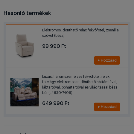
Hasonló termékek
Elektromos, dönthető relax fekvőfotel, zsenília
szövet (bézs)
99 990 Ft
+ Hozzáad
Luxus, háromszemélyes fekvőfotel, relax
fotelágy elektromosan dönthető háttámlával,
lábtartóval, pohártartóval és világítással bézs
bőr (L4630-7406)
649 990 Ft
+ Hozzáad