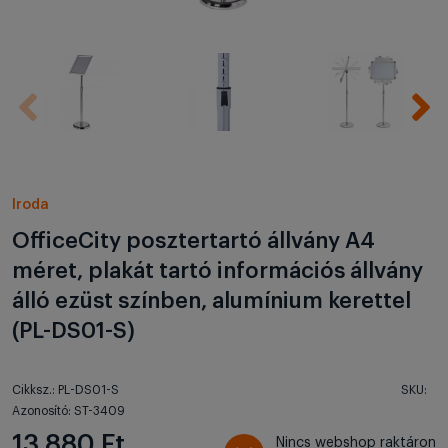
Iroda
OfficeCity posztertartó állvány A4
méret, plakát tartó információs állvány
álló ezüst színben, alumínium kerettel
(PL-DS01-S)
Cikksz.: PL-DS01-S
SKU:
Azonosító: ST-3409
13 880 Ft
Nincs webshop raktáron