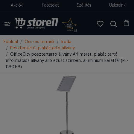
Akciók
Kapcsolat
Szállítás
Üzleteink
Főoldal
Összes termék
Iroda
Posztertartó, plakáttartó állvány
OfficeCity posztertartó állvány A4 méret, plakát tartó
információs állvány álló ezüst színben, alumínium kerettel (PL-
DS01-S)