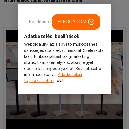
információs tábla, várakoztató tábla
Beállítások
ELFOGADOM
Adatkezelési beállítások
Weboldalunk az alapvető működéshez
szükséges cookie-kat használ. Szélesebb
körű funkcionalitáshoz (marketing,
statisztika, személyre szabás) egyéb
cookie-kat engedélyezhet. Részletesebb
információkat az
Adatkezelési
tájékoztatóban
talál.