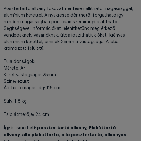
Posztertartó állvány fokozatmentesen állítható magassággal,
alumínium kerettel. A nyakrésze dönthető, forgatható így
minden magasságban pontosan szemirányba állítható.
Segítségével információkat jeleníthetünk meg érkező
vendégeknek, vásárlóknak, útba igazíthatjuk őket. Igényes
alumínium kerettel, aminek 25mm a vastagsága. A lába
krómozott felületű.
Tulajdonságok:
Mérete: A4
Keret vastagsága: 25mm
Színe: ezüst
Állítható magasság: 115 cm
Súly: 1,8 kg
Talp átmérője: 24 cm
poszter tartó állvány, Plakáttartó
Így is ismerheti:
állvány, álló plakáttartó, álló posztertartó, állványos