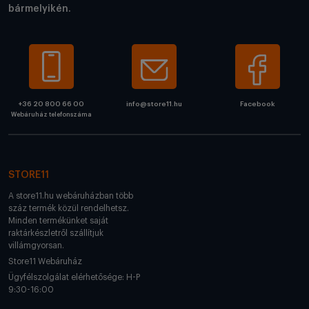
bármelyikén.
+36 20 800 66 00
info@store11.hu
Facebook
Webáruház telefonszáma
STORE11
A store11.hu webáruházban több
száz termék közül rendelhetsz.
Minden termékünket saját
raktárkészletről szállítjuk
villámgyorsan.
Store11 Webáruház
Ügyfélszolgálat elérhetősége: H-P
9:30-16:00