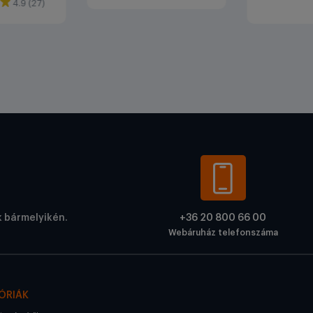
4.9 (27)
k bármelyikén.
+36 20 800 66 00
Webáruház telefonszáma
ÓRIÁK