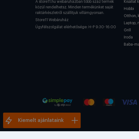
A store11.hu webáruházban több száz termék
Kisállat 
közül rendelhetsz. Minden termékünket saját
Hobbi
raktárkészletről szállítjuk villámgyorsan.
Otthon, 
Store11 Webáruház
Laptop, 
Ügyfélszolgálat elérhetősége: H-P 9:30-16:00
Grill
Iroda
Baba-m
Kiemelt ajánlataink