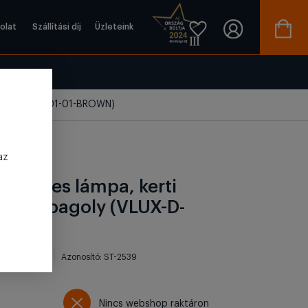
olat
Szállítási díj
Üzleteink
oly (VLUX-D-001-01-BROWN)
az
apelemes lámpa, kerti
 barna bagoly (VLUX-D-
ROWN)
1-01-BROWN
Azonosító: ST-2539
Nincs webshop raktáron