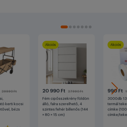
Akciós
Akciós
t
20 990 Ft
990 Ft
29990 Ft
27990 Ft
i,
Fém cipősszekrény földön
3000db 13
ó kerti kocsi
álló, falra szerelhető, 4
termál teke
etővel, bézs
szintes fehér billenős (144
címke (10
× 80 × 15 cm)
címke/teke