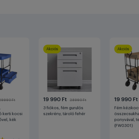
Akciós
Akciós
19 990 Ft
19 990 F
29990 Ft
28990 Ft
,
3 fiókos, fém gurulós
Fém kézikocs
 kerti kocsi
szekrény, tároló fehér
összecsukhat
ővel, kék
ponyvával, t
(FW0301)