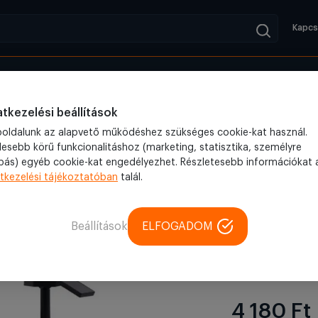
Kapcs
Kifutók
Blog
ri LED lámpa
Kültéri napelemes lámpa, kerti világítás barna bag
tkezelési beállítások
oldalunk az alapvető működéshez szükséges cookie-kat használ.
lesebb körű funkcionalitáshoz (marketing, statisztika, személyre
bás) egyéb cookie-kat engedélyezhet. Részletesebb információkat 
Kültéri LED lámpa
tkezelési tájékoztatóban
talál.
Kültéri n
világítás
Beállítások
ELFOGADOM
001-01-B
SKU: VLUX-D-00
4 180 Ft