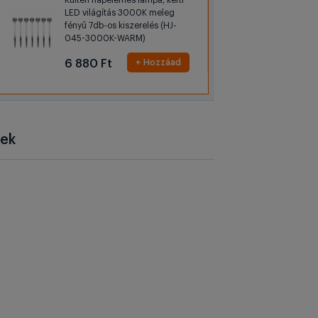
Kültéri napelemes lámpa, kerti
LED világítás 3000K meleg
fényű 7db-os kiszerelés (HJ-
045-3000K-WARM)
6 880 Ft
+ Hozzáad
sek