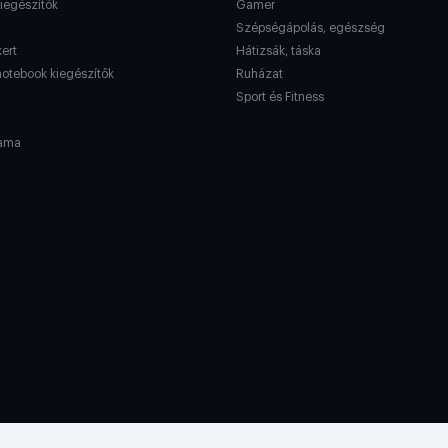
kiegészítők
Gamer
Szépségápolás, egészség
kert
Hátizsák, táska
notebook kiegészítők
Ruházat
Sport és Fitness
ama