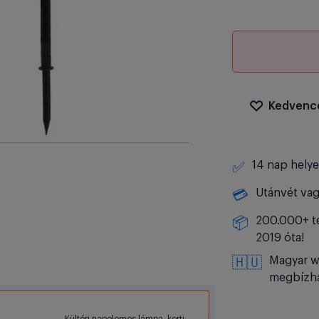
Kedvenc
14 nap helye
✅
Utánvét vag
💳
200.000+ te
📦
2019 óta!
Magyar w
🇭🇺
megbízha