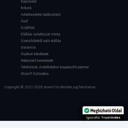
Kapcsolat
Rólunk
Adatkezelési tájékoztató
Ászf
Szállítás
Elállási nyilatkozat minta
Szerződéstől való elállás
Garancia
Gyakori kérdések
Népszerű keresések
Telefontok, mobiltelefon kiegészítő partner
Store11 Szlovákia
Copyright © 2021-2026 store11.hu Minden jog fenntartva
Megbízható Oldal
Igazolta:
Trustindex