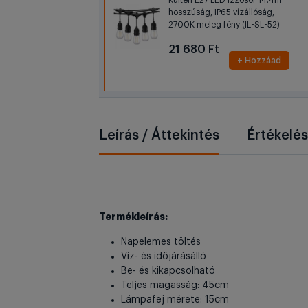
Kültéri E27 LED izzósor 14.4m
hosszúság, IP65 vízállóság,
2700K meleg fény (IL-SL-52)
21 680 Ft
+ Hozzáad
Leírás / Áttekintés
Értékelé
Termékleírás:
Napelemes töltés
Víz- és időjárásálló
Be- és kikapcsolható
Teljes magasság: 45cm
Lámpafej mérete: 15cm