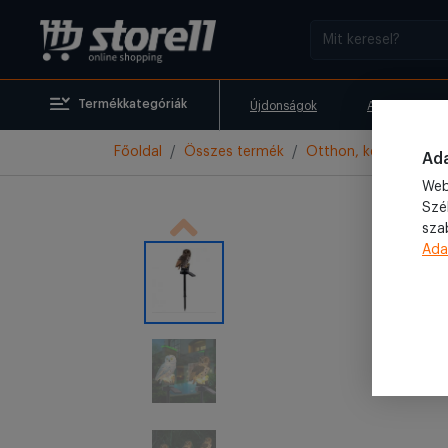
Termékkategóriák
Újdonságok
Akciók
Főoldal
Összes termék
Otthon, kert
Külté
Ada
Web
Szé
sza
Ada