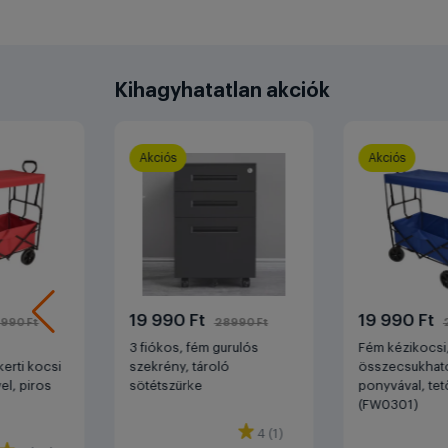
Kihagyhatatlan akciók
Akciós
Akciós
19 990 Ft
19 990 Ft
990 Ft
28990 Ft
3 fiókos, fém gurulós
Fém kézikocsi
erti kocsi
szekrény, tároló
összecsukható
el, piros
sötétszürke
ponyvával, tet
(FW0301)
4 (1)