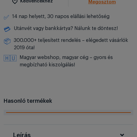
Kedvencekhez
Megosztom
14 nap helyett, 30 napos elállási lehetőség
✅
Utánvét vagy bankkártya? Nálunk te döntesz!
💳
300.000+ teljesített rendelés – elégedett vásárlók
📦
2019 óta!
Magyar webshop, magyar cég – gyors és
🇭🇺
megbízható kiszolgálás!
Hasonló termékek
Leírás