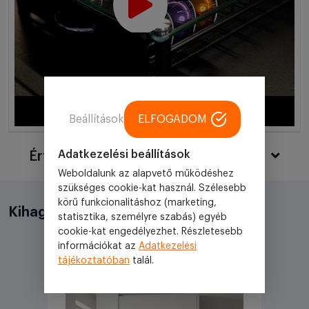
Beállítások
ELFOGADOM
Adatkezelési beállítások
Értékelések
Weboldalunk az alapvető működéshez
szükséges cookie-kat használ. Szélesebb
körű funkcionalitáshoz (marketing,
Kihagyhatatlan akciók
statisztika, személyre szabás) egyéb
cookie-kat engedélyezhet. Részletesebb
információkat az
Adatkezelési
tájékoztatóban
talál.
Akciós