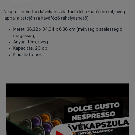
Nespresso Vertuo kávékapszula tartó kihúzható fiókkal, üveg
lappal a tetején (a kávéfőző ráhelyezhető).
Méret: 36.32 x 34.04 x 8.38 cm (mélység x szélesség x
magasság)
Anyag: fém, üveg
Kapacitás: 20 db
Kihúzható fiók