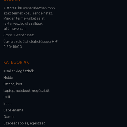
A store11.hu webáruházban több
száz termék közül rendelhetsz.
Minden termékünket saját
raktárkészletről szállítjuk
villámgyorsan.
Store11 Webáruház
Ügyfélszolgálat elérhetősége: H-P
9:30-16:00
KATEGÓRIÁK
Kisállat kiegészítők
Hobbi
Otthon, kert
Laptop, notebook kiegészítők
Grill
Iroda
Baba-mama
Gamer
Szépségápolás, egészség