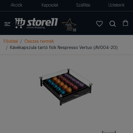
Akciók
Kapcsolat
Szállítás
Üzleteink
Főoldal
Összes termék
Kávékapszula tartó fiók Nespresso Vertuo (AV004-20)