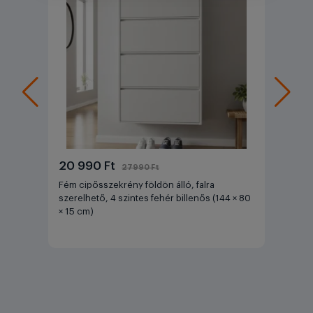
20 990 Ft
27990 Ft
Fém cipősszekrény földön álló, falra
szerelhető, 4 szintes fehér billenős (144 × 80
× 15 cm)