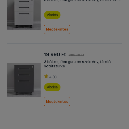
Akciós
Megtekintés
19 990 Ft
28990 Ft
3 fiókos, fém gurulós szekrény, tároló
sötétszürke
4 (1)
Akciós
Megtekintés