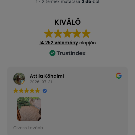
2 db
1 - 2 termék mutatása
-ból
KIVÁLÓ
14 252 vélemény
alapján
Attila Kőhalmi
2026-07-31
A csepeli boltban vásároltam WPC járólapot.
Olvass tovább
Nagyon készséges, udvarias volt a kiszolgálás.