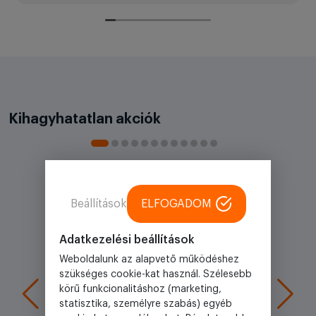
Az üzletben nem volt meg a teljes mennyiség,
úgyhogy a többit kiszállították raktárról néhany
napon belül ahogy igérték.
Amúgy a termék minősége és az ára is korrekt
volt.
Ajánlom őket.
Kihagyhatatlan akciók
Beállítások
ELFOGADOM
Adatkezelési beállítások
Weboldalunk az alapvető működéshez
szükséges cookie-kat használ. Szélesebb
körű funkcionalitáshoz (marketing,
statisztika, személyre szabás) egyéb