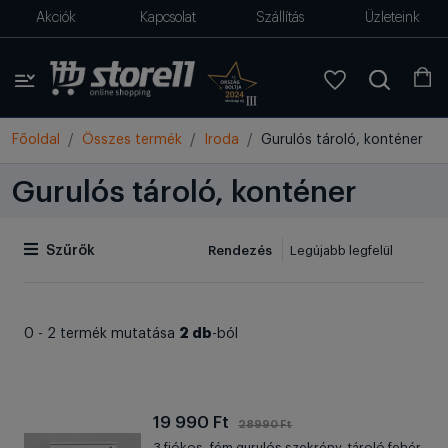
Akciók
Kapcsolat
Szállítás
Üzleteink
Főoldal
Összes termék
Iroda
Gurulós tároló, konténer
Gurulós tároló, konténer
Rendezés
Szűrők
2 db
0 - 2 termék mutatása
-ból
19 990 Ft
28990 Ft
3 fiókos, fém gurulós szekrény, tároló fehér