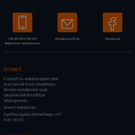
+36 20 800 66 00
info@store11.hu
Facebook
Webáruház telefonszáma
STORE11
A store11.hu webáruházban több
száz termék közül rendelhetsz.
Minden termékünket saját
raktárkészletről szállítjuk
villámgyorsan.
Store11 Webáruház
Ügyfélszolgálat elérhetősége: H-P
9:30-16:00