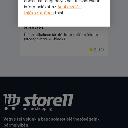
cookie-kat engedélyezhet. Részletesebb
információkat az
Adatkezelési
tájékoztatóban
talál.
9 880 Ft
Ülésre alkalmas tárolódoboz, ülőke fekete
(storage-box-76-black)
5 (12)
Vegye fel velünk a kapcsolatot elérhetőségeink
bármelyikén.