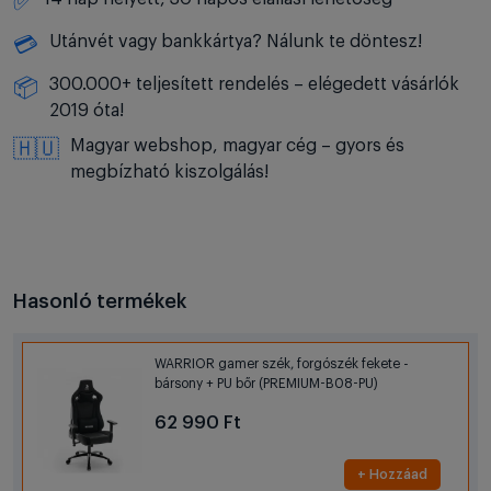
✅
Utánvét vagy bankkártya? Nálunk te döntesz!
💳
300.000+ teljesített rendelés – elégedett vásárlók
📦
2019 óta!
Magyar webshop, magyar cég – gyors és
🇭🇺
megbízható kiszolgálás!
Hasonló termékek
WARRIOR gamer szék, forgószék fekete -
bársony + PU bőr (PREMIUM-B08-PU)
62 990 Ft
+ Hozzáad