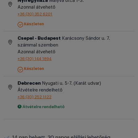
Nyíregyháza
Mályva utca 1-3.
Azonnal átvehető
+36 (30) 352 6201
Készleten
Csepel - Budapest
Karácsony Sándor u. 7.
számmal szemben
Azonnal átvehető
+36 (30) 144 1894
Készleten
Debrecen
Nyugati u. 5-7. (Karát udvar)
Átvételre rendelhető
+36 (30) 252 1122
Átvételre rendelhető
14 nap helyett, 30 napos elállási lehetőség