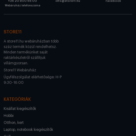
+36 20 800 66 00
info@store11.hu
Facebook
Webáruház telefonszáma
STORE11
A store11.hu webáruházban több
száz termék közül rendelhetsz.
Minden termékünket saját
raktárkészletről szállítjuk
villámgyorsan.
Store11 Webáruház
Ügyfélszolgálat elérhetősége: H-P
9:30-16:00
KATEGÓRIÁK
Kisállat kiegészítők
Hobbi
Otthon, kert
Laptop, notebook kiegészítők