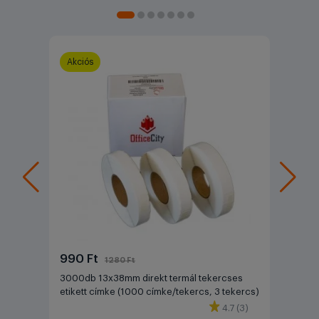
Akciós
990 Ft
1280 Ft
3000db 13x38mm direkt termál tekercses
etikett címke (1000 címke/tekercs, 3 tekercs)
4.7 (3)