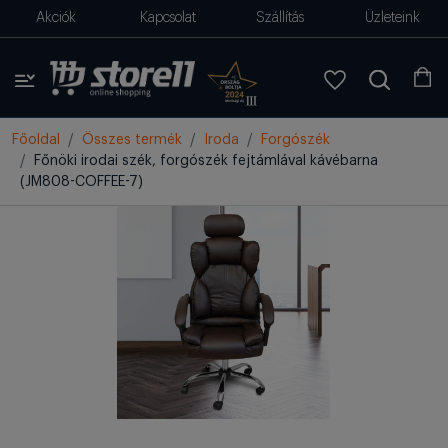
Akciók
Kapcsolat
Szállítás
Üzleteink
Főoldal
Összes termék
Iroda
Forgószék
Főnöki irodai szék, forgószék fejtámlával kávébarna
(JM808-COFFEE-7)