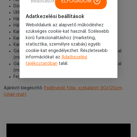
Beállítások
ELFOGADOM
Dönthető háttámlával
Ülőfelület (összerakva párnákkal): 53x43cm
Adatkezelési beállítások
Háttámla (fejtámasz nélkül): 68x50cm
Weboldalunk az alapvető működéshez
Háttámla (fejtámasszal): 85x50cm
szükséges cookie-kat használ. Szélesebb
Karfa (teljes méret): 48x7cm
körű funkcionalitáshoz (marketing,
Karfa (csak a párnázott felület): 37x7cm
statisztika, személyre szabás) egyéb
Karfa magassága az ülőfelülettől: 20cm
cookie-kat engedélyezhet. Részletesebb
Gázlift ülőfelület és a föld közötti távolság párnákkal
információkat az
Adatkezelési
(minimum): 52cm
tájékoztatóban
talál.
Gázlift ülőfelület és a föld közötti távolság párnákkal
(maximum): 61cm
Fejtámla
Ajánlott kiegészítő:
Padlóvédő fólia, székalátét 90x120cm
(chair-mat)