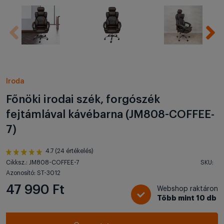
Iroda
Főnöki irodai szék, forgószék
fejtámlával kávébarna (JM808-COFFEE-
7)
4.7 (24 értékelés)
Cikksz.: JM808-COFFEE-7
SKU:
Azonosító: ST-3012
47 990 Ft
Webshop raktáron
Több mint 10 db