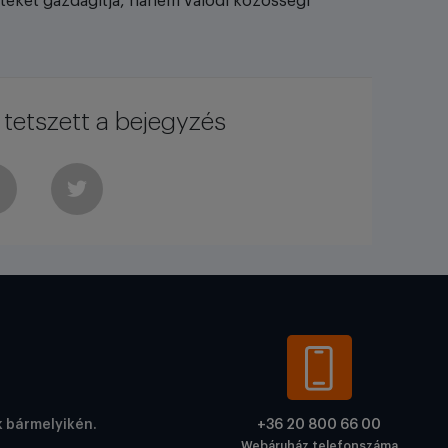
teket gazdagítja, hanem valódi közösségi
tetszett a bejegyzés
k bármelyikén.
+36 20 800 66 00
Webáruház telefonszáma