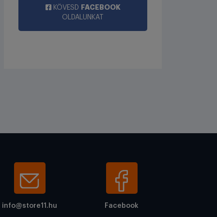
FACEBOOK
KÖVESD
OLDALUNKAT
info@store11.hu
Facebook