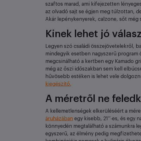
szaftos marad, ami kifejezetten lényege
az olvadó sajt se égjen meg túlzottan, d
Akár lepénykenyerek, calzone, sőt még s
Kinek lehet jó válas
Legyen szó családi összejövetelekről, bar
mindegyik esetben nagyszerű program ös
megcsinálható a kertben egy Kamado grill
még az őszi időszakban sem kell elbúcsú
hűvösebb estéken is lehet vele dolgozni
kiegészítő.
A méretről ne fele
A kellemetlenségek elkerüléséért a mére
áruházában
egy kisebb, 21’’-es, és egy na
könnyedén megtalálható a számunkra leg
egyszerű, az élmény pedig megfizethete