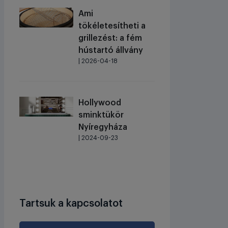
Ami
tökéletesítheti a
grillezést: a fém
hústartó állvány
| 2026-04-18
Hollywood
sminktükör
Nyíregyháza
| 2024-09-23
Tartsuk a kapcsolatot