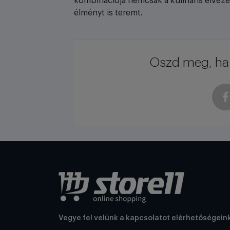
kombinációja nemcsak a kulináris élveze
élményt is teremt.
Oszd meg, ha 
Vegye fel velünk a kapcsolatot elérhetőségein