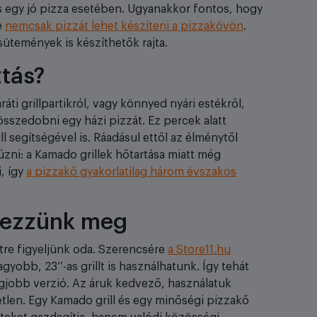
s egy jó pizza esetében. Ugyanakkor fontos, hogy
e
nemcsak pizzát lehet készíteni a pizzakövön
.
ütemények is készíthetők rajta.
ztás?
áti grillpartikról, vagy könnyed nyári estékről,
szedobni egy házi pizzát. Ez percek alatt
 segítségével is. Ráadásul ettől az élménytől
zni: a Kamado grillek hőtartása miatt még
, így
a pizzakő gyakorlatilag három évszakos
dkezzünk meg
tre figyeljünk oda. Szerencsére
a Store11.hu
gyobb, 23’’-as grillt is használhatunk. Így tehát
jobb verzió. Az áruk kedvező, használatuk
tlen. Egy Kamado grill és egy minőségi pizzakő