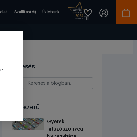
olat
Szállítási díj
Üzleteink
Keresés
az
Népszerű
Gyerek
játszószőnyeg
Nyíregyháza