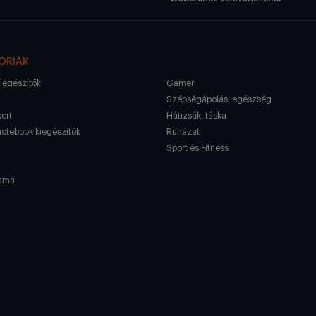
ÓRIÁK
kiegészítők
Gamer
Szépségápolás, egészség
kert
Hátizsák, táska
notebook kiegészítők
Ruházat
Sport és Fitness
ama