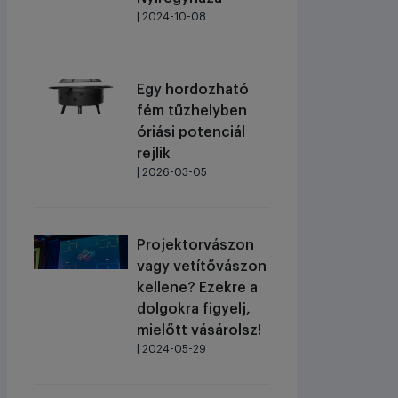
| 2024-10-08
Egy hordozható
fém tűzhelyben
óriási potenciál
rejlik
| 2026-03-05
Projektorvászon
vagy vetítővászon
kellene? Ezekre a
dolgokra figyelj,
mielőtt vásárolsz!
| 2024-05-29