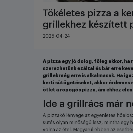
Tökéletes pizza a k
grillekhez készített
2025-04-24
A pizza egy jó dolog, főleg akkor, h
szerezhetünk ezáltal és bár erre ke
grillek még erre is alkalmasak. Ha i
kerti sütögetéseket, akkor érdemes eg
ötlet a ropogós pizza, ám ehhez ele
Ide a grillrács már
A pizzakő lényege az egyenletes hőelosztá
sütés olyan minőségű lesz, mintha egy
volna az étel. Magyarul ebben az esetben 