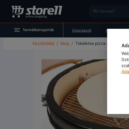
Termékkategóriák
Újdonságok
Akciók
Kezdőoldal
Blog
Tökéletes pizza a kertben? 
Ada
Web
Szé
sza
Ada