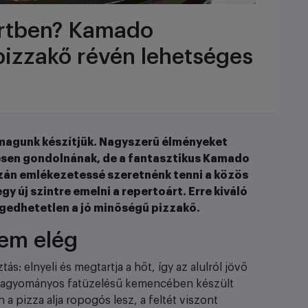
ertben? Kamado
 pizzakő révén lehetséges
a magunk készítjük. Nagyszerű élményeket
vesen gondolnának, de a fantasztikus Kamado
gazán emlékezetessé szeretnénk tenni a közös
y új szintre emelni a repertoárt. Erre kiváló
ngedhetetlen a jó minőségű pizzakő.
 nem elég
s: elnyeli és megtartja a hőt, így az alulról jövő
 hagyományos fatüzelésű kemencében készült
a pizza alja ropogós lesz, a feltét viszont