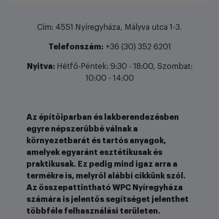
Cím: 4551 Nyíregyháza, Mályva utca 1-3.
Telefonszám:
+36 (30) 352 6201
Nyitva:
Hétfő-Péntek: 9:30 - 18:00, Szombat:
10:00 - 14:00
Az építőiparban és lakberendezésben
egyre népszerűbbé válnak a
környezetbarát és tartós anyagok,
amelyek egyaránt esztétikusak és
praktikusak. Ez pedig mind igaz arra a
termékre is, melyről alábbi cikkünk szól.
Az összepattintható WPC Nyíregyháza
számára is jelentős segítséget jelenthet
többféle felhasználási területen.