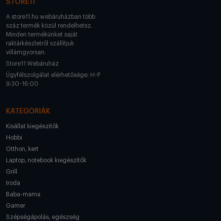
STORE11
A store11.hu webáruházban több
száz termék közül rendelhetsz.
Minden termékünket saját
raktárkészletről szállítjuk
villámgyorsan.
Store11 Webáruház
Ügyfélszolgálat elérhetősége: H-P
9:30-16:00
KATEGÓRIÁK
Kisállat kiegészítők
Hobbi
Otthon, kert
Laptop, notebook kiegészítők
Grill
Iroda
Baba-mama
Gamer
Szépségápolás, egészség