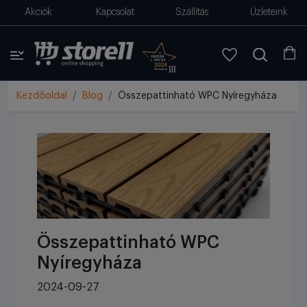
Akciók
Kapcsolat
Szállítás
Üzleteink
Kezdőoldal
Blog
Összepattinható WPC Nyíregyháza
Összepattinható WPC
Nyíregyháza
2024-09-27